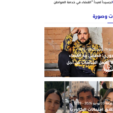
تجسيداً لمبدأ “القضاء في خدمة المواطن
إبتدائية الناظور نموذجا
رؤساء ونقباء للمحامين يتضامنون مع الاستاذ
 وصورة
حاجي .
من يحمي وجدة من كارثة عقارية وشيكة؟
أحكام نافذة، رسوم مجمدة، ومشاريع
سكنية مشبوهة تهدد هيبة القانون وأمن
التعمير
وليو 2026 - 3:18
دوزي: قضيتي بيد القضاء
ا أفتعل الشائعات من أجل
شهرة
0 يونيو 2026 - 12:29
لاق امتحانات البكالوريا