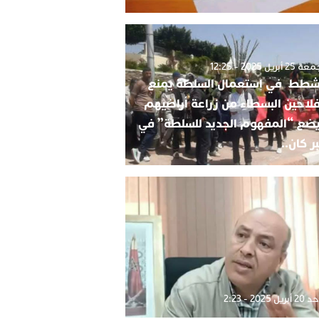
2 أبريل 2025 - 12:25
شطط في استعمال السلطة يمنع
فلاحين البسطاء من زراعة أراضيهم
ضع “المفهوم الجديد للسلطة” في
ر كان..
بريل 2025 - 2:23