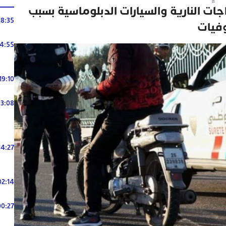
اجات النارية والسيارات الدبلوماسية بسبب
18:35
وفيات
14:55
19:10
3:08
14:27
02:14
00:27