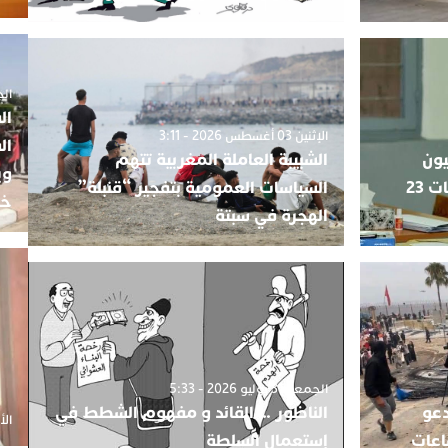
الجمعة 5
ال
الإثنين 03 أغسطس 2026 - 3:11
ال
يون
الشبيبة العاملة المغربية تتهم
وي
يفقدون مقاعدهم قبيل انتخابات 23
السياسات العمومية بتفجير “قنبلة”
خب
الهجرة في سبتة
الجمعة 31 يوليو 2026 - 5:33
دعو
الناظور … القائد و مفهوم الشطط في
الأحد 20 أ
اعات
إستعمال السلطة