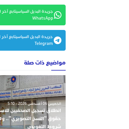
جريدة البديل السياسيتابع آخر ا
WhatsApp
جريدة البديل السياسيتابع آخر ا
Telegram
مواضيع ذات صلة
الخميس 06 أغسطس 2026 - 5:10
انطلاق تسجيل الصحفيين للاست
حقوق “النسخ التصويري”.. و
شروط التعويض