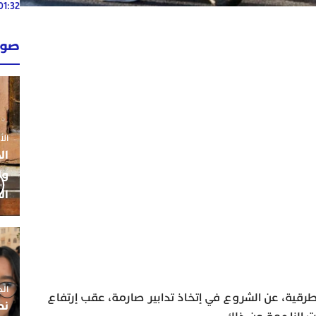
01:32
02:13
صوت
02:13
الأحد 26 ي
ال
ول
ال
الجمعة 5
لطرقية، عن الشروع في إتخاذ تدابير صارمة، عقب إرتفاع
نط