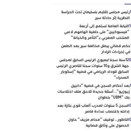
رئيس مجلس إقليم بنسليمان تحت الحراسة
النظرية إثر حادثة سير
النيابة العامة تستمع إلى أربعة
“فيسبوكيين” على خلفية اتهامهم لاعبي
المنتخب المغربي بـ”التآمر والخيانة”
حكم قضائي يبطل مخالفة سير بعد الطعن
في إجراءات الرادار
0
12سنة سجنا لبعيوي الرئيس السابق لمجلس
جهة الشرق و10 سنوات سجنا للناصري الرئيس
السابق للوداد الرياضي في قضية “إسكوبار
الصحراء”
بعد أحكام السجن في قضية “دانييل
زيوزيو”.. أسئلة جديدة تلاحق ملف اختلاسات
بنك “UBM” بتطوان
السجن 5 سنوات لمدرب ألعاب قوى بتازة بعد
إدانته باغتصاب عداءة قاصر
الناظور.. توقيف “محام مزيف” حاول
الحصول على وثائق قضائية