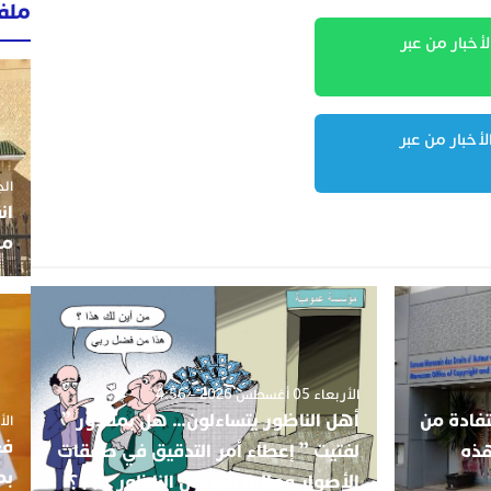
ملف
لأخبار من عبر
لأخبار من عبر
الجمعة 3
ان
مو
الأربعاء 05 أغسطس 2026 - 4:56
فادة من
أهل الناظور يتساءلون… هل بمقدور ”
الأربعاء
فع
هذه
لفتيت ” إعطاء أمر التدقيق في صفقات
بم
الأصوار ومالية مهرجان الناظور ..؟؟؟.