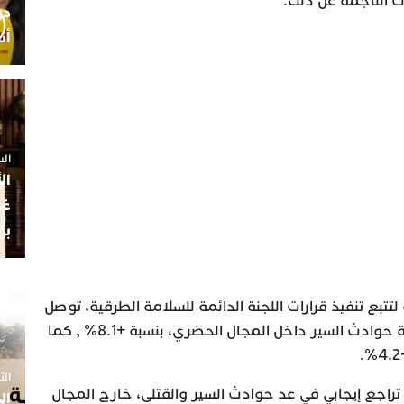
 الناجمة عن ذلك.
أن
السبت 25 
ال
غم
بن
تتبع تنفيذ قرارات اللجنة الدائمة للسلامة الطرقية، توصل
منبر Rue20 بنسخة منه، أن حصيلة حوادث السير داخل المجال الحضري، بنسبة +8.1% , كما
الثلاثاء 7
ل تراجع إيجابي في عد حوادث السير والقتلى، خارج المجال
ال