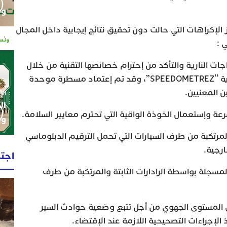
وم
لإكراهات التي حالت دون تحقيق نتائج إيجابية داخل المجال
 :
جات النارية والتأكد من إحترام خصائصها التقنية من خلال
إستعمال أجهزة جديدة لهذه الغاية “SPEEDOMETREZ”، وقد تم إعتماد مسطرة موحدة
ن المعنيين.
الإثنين 0
ال
رعة وإستعمال الخوذة الواقية التي تحترم معايير السلامة.
وط
لمرتكبة من طرف السيارات التي تحمل الترقيم الدبلوماسي
ارجية.
اجت
مسجلة بواسطة الرادارات الثابتة والمرتكبة من طرف
 المستوى الجهوي من أجل تتبع وضعية حوادث السير
 الإجراءات التصحيحية اللازمة عند الإقتضاء.