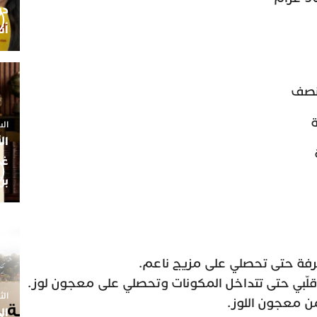
أن
نصف
ة
السبت 25 
ال
غم
بن
الثلاثاء 7
ال