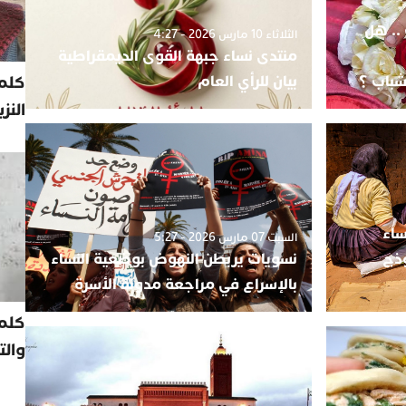
.. هل
الثلاثاء 10 مارس 2026 - 4:27
منتدى نساء جبهة القوى الديمقراطية
شباب ؟
بيان للرأي العام
كلمة
النز
ساء
السبت 07 مارس 2026 - 5:27
وذج
نسويات يربطن النهوض بوضعية النساء
بالإسراع في مراجعة مدونة الأسرة
كلم
والت