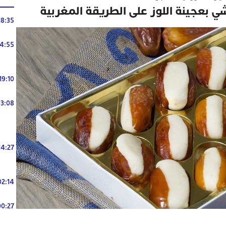
 بعجينة اللوز على الطريقة المغربية
18:35
14:55
19:10
3:08
14:27
02:14
00:27