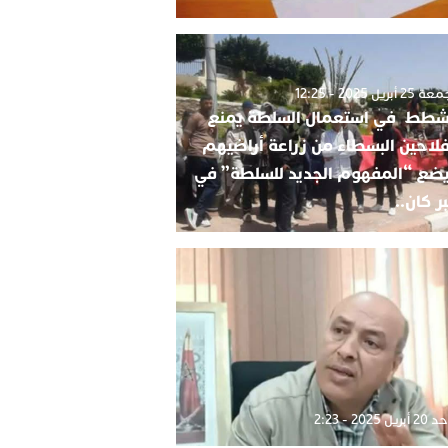
2 أبريل 2025 - 12:25
شطط في استعمال السلطة يمنع
فلاحين البسطاء من زراعة أراضيهم
ضع “المفهوم الجديد للسلطة” في
ر كان..
بريل 2025 - 2:23