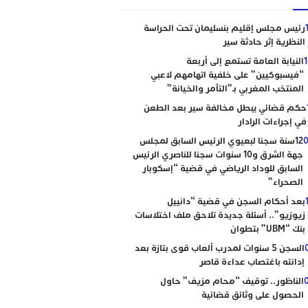
رئيس مجلس إقليم بنسليمان تحت الحراسة
النظرية إثر حادثة سير
النيابة العامة تستمع إلى أربعة
“فيسبوكيين” على خلفية اتهامهم لاعبي
المنتخب المغربي بـ”التآمر والخيانة”
حكم قضائي يبطل مخالفة سير بعد الطعن
في إجراءات الرادار
0
12سنة سجنا لبعيوي الرئيس السابق لمجلس
جهة الشرق و10 سنوات سجنا للناصري الرئيس
السابق للوداد الرياضي في قضية “إسكوبار
الصحراء”
بعد أحكام السجن في قضية “دانييل
زيوزيو”.. أسئلة جديدة تلاحق ملف اختلاسات
بنك “UBM” بتطوان
السجن 5 سنوات لمدرب ألعاب قوى بتازة بعد
إدانته باغتصاب عداءة قاصر
الناظور.. توقيف “محام مزيف” حاول
الحصول على وثائق قضائية