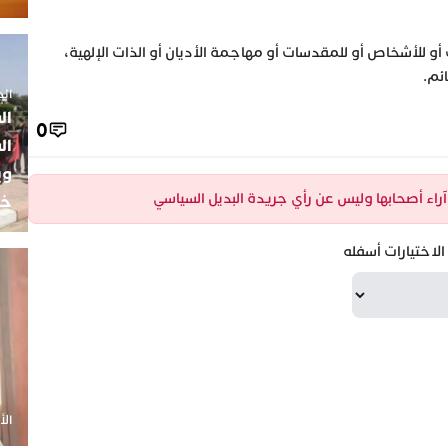
 أو للأشخاص أو للمقدسات أو مهاجمة الأديان أو الذات الإلهية،
ئم.
الجمعة 5
ال
0
ال
وي
 آراء أصحابها وليس عن رأي جريدة البديل السياسي
خب
لاختيارات أسفله
الأحد 20 أ