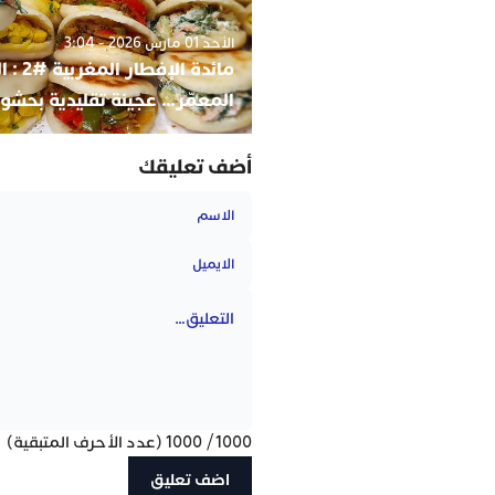
الأحد 01 مارس 2026 - 3:04
مائدة الإف
المعمّر… عجينة تقليدية بحشو
أضف تعليقك
1000
/
1000
(عدد الأحرف المتبقية)