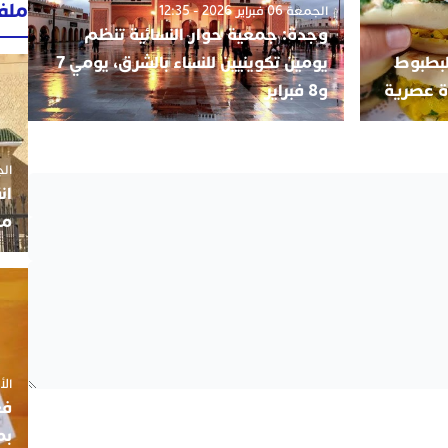
ملف
الجمعة 06 فبراير 2026 - 12:35
وجدة: جمعية حوار النسائية تنظم
طار المغربية #2 : البطبوط
يومين تكوينيين للنساء بالشرق، يومي 7
ة عصرية
و8 فبراير
الجمعة 3
ان
مو
الأربعاء
فع
بم