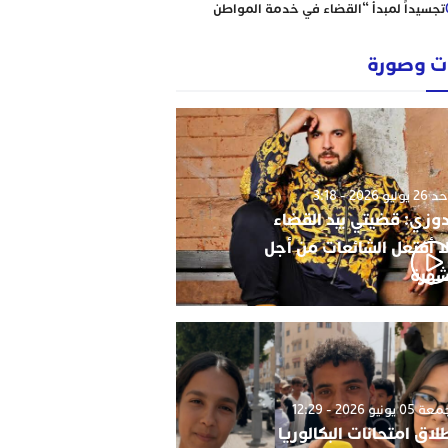
تجسيداً لمبدأ “القضاء في خدمة المواطن
إبتدائية الناظور نموذجا
رؤساء ونقباء للمحامين يتضامنون مع الاستاذ
 وصورة
حاجي .
من يحمي وجدة من كارثة عقارية وشيكة؟
أحكام نافذة، رسوم مجمدة، ومشاريع
سكنية مشبوهة تهدد هيبة القانون وأمن
التعمير
وليو 2026 - 3:18
دوزي: قضيتي بيد القضاء
ا أفتعل الشائعات من أجل
شهرة
0 يونيو 2026 - 12:29
لاق امتحانات البكالوريا