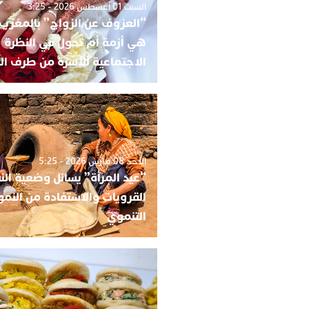
السبت 01 أغسطس 2026 - 3:25
“العزوف عن الزواج” بالمغرب 
هي أزمة أم تحول في النظرة
الاجتماعية للأسرة من طرف ال
الأحد 08 مارس 2026 - 5:25
“عيد المرأة” يسائل وضعية الن
القرويات والاستفادة من النم
التنموي