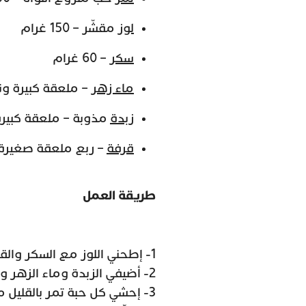
لوز
مقشّر – 150 غرام
سكر
– 60 غرام
ماء زهر
– ملعقة كبيرة و
زبدة
مذوبة – ملعقة كبير
قرفة
– ربع ملعقة صغيرة
طريقة العمل
1- إطحني اللوز مع السكر والقرفة حتى تحصلي على مزيج ناعم.
2- أضيفي الزبدة وماء الزهر وقلّبي حتى تتداخل المكونات وتحصلي على معجون لوز.
3- إحشي كل حبة تمر بالقليل من معجون اللوز.