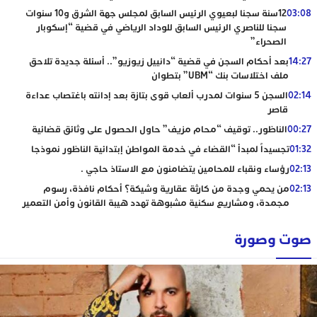
03:08
12سنة سجنا لبعيوي الرئيس السابق لمجلس جهة الشرق و10 سنوات
سجنا للناصري الرئيس السابق للوداد الرياضي في قضية “إسكوبار
الصحراء”
14:27
بعد أحكام السجن في قضية “دانييل زيوزيو”.. أسئلة جديدة تلاحق
ملف اختلاسات بنك “UBM” بتطوان
02:14
السجن 5 سنوات لمدرب ألعاب قوى بتازة بعد إدانته باغتصاب عداءة
قاصر
00:27
الناظور.. توقيف “محام مزيف” حاول الحصول على وثائق قضائية
01:32
تجسيداً لمبدأ “القضاء في خدمة المواطن إبتدائية الناظور نموذجا
02:13
رؤساء ونقباء للمحامين يتضامنون مع الاستاذ حاجي .
02:13
من يحمي وجدة من كارثة عقارية وشيكة؟ أحكام نافذة، رسوم
مجمدة، ومشاريع سكنية مشبوهة تهدد هيبة القانون وأمن التعمير
صوت وصورة