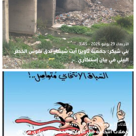
الأربعاء 29 يوليو 2026 - 3:45
بني شيكر: جمعية ثاويزا آيت شيشار تدق نقوس الخطر
البيئي في بيان إستنكاري
الثلاثاء 21 يوليو 2026 - 10:17
حملات انتخابية قبل الأوان والحضور الاجباري في كل