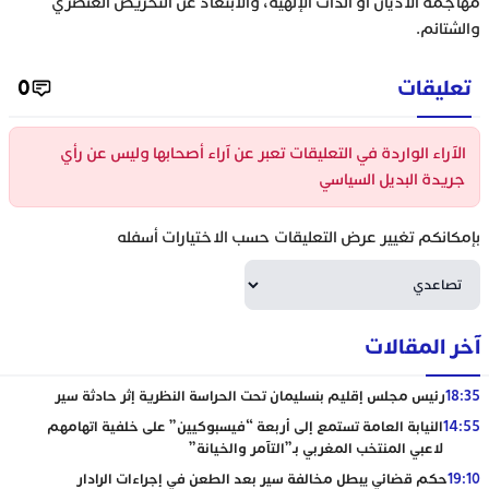
مهاجمة الأديان أو الذات الإلهية، والابتعاد عن التحريض العنصري
والشتائم.
تعليقات
0
الآراء الواردة في التعليقات تعبر عن آراء أصحابها وليس عن رأي
جريدة البديل السياسي
بإمكانكم تغيير عرض التعليقات حسب الاختيارات أسفله
آخر المقالات
18:35
رئيس مجلس إقليم بنسليمان تحت الحراسة النظرية إثر حادثة سير
14:55
النيابة العامة تستمع إلى أربعة “فيسبوكيين” على خلفية اتهامهم
لاعبي المنتخب المغربي بـ”التآمر والخيانة”
19:10
حكم قضائي يبطل مخالفة سير بعد الطعن في إجراءات الرادار