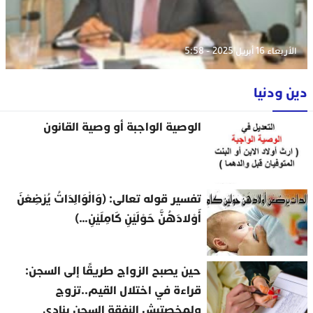
الأربعاء 16 أبريل 2025 - 5:58
دين ودنيا
الوصية الواجبة أو وصية القانون
تفسير قوله تعالى: (وَالْوَالِدَاتُ يُرْضِعْنَ
أَوْلادَهُنَّ حَوْلَيْنِ كَامِلَيْنِ…)
حين يصبح الزواج طريقًا إلى السجن:
قراءة في اختلال القيم..تزوج
ولمخصتيش النفقة السجن ينادي