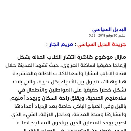
البديل السياسي
الإثنين 30 يوليو 2018 - 5:38
جريدة البديل السياسي
:
مريم انجار
:
مازال موضوع ظاهرة انتشار الكلاب الضالة يشكل
إزعاجا حقيقيا لساكنة العروي، حيث تشهد المدينة خلال
هذه الأيام، انتشارا واسعا للكلاب الضالة والمتشردة
هنا وهناك، تتجول بين الأحياء بكل حرية، والتي باتت
تشكل خطرا حقيقيا على المواطنين والأطفال في
سلامتهم الصحية، ويقلق راحة السكان ويهدد أمنهم
بالليل وفي الصباح الباكر، خاصة بعد ازدياد أعدادها
وانتشارها وسط المدينة، وداخل الازقة، الشيء الذي
اصبح يهدد المصلين الذين يرتادون المساجد لصلاة
الفجر، فضلا عن المتوجهين في الصباح الباكر إلى