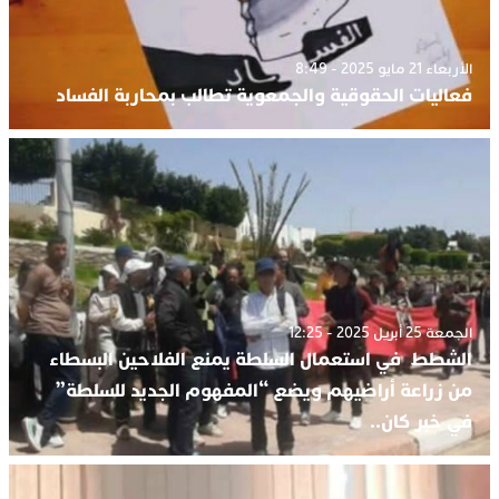
الأربعاء 21 مايو 2025 - 8:49
فعاليات الحقوقية والجمعوية تطالب بمحاربة الفساد
الجمعة 25 أبريل 2025 - 12:25
الشطط في استعمال السلطة يمنع الفلاحين البسطاء
من زراعة أراضيهم ويضع “المفهوم الجديد للسلطة”
في خبر كان..