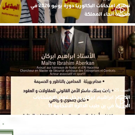
نطلاق امتحانات البكالوريا دورة يونيو 2026 في
مختلف أنحاء المملكة
السبت 25 أبريل 2026 - 7:30
الأستاذ ابراهيم ابركان يدخل غمار الامنتخابات
الجزئية في بن طيب الدائرة الانتخابية 11