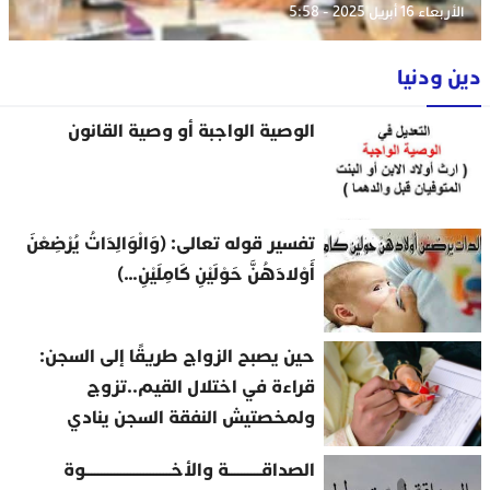
الأربعاء 16 أبريل 2025 - 5:58
دين ودنيا
الوصية الواجبة أو وصية القانون
تفسير قوله تعالى: (وَالْوَالِدَاتُ يُرْضِعْنَ
أَوْلادَهُنَّ حَوْلَيْنِ كَامِلَيْنِ…)
حين يصبح الزواج طريقًا إلى السجن:
قراءة في اختلال القيم..تزوج
ولمخصتيش النفقة السجن ينادي
الصداقــــــــــة والأخــــــــــــــــــــــــــوة