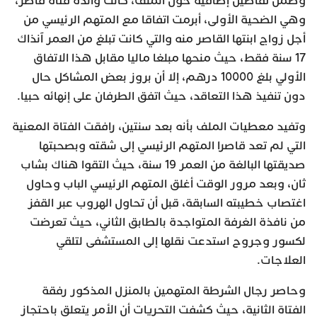
وضمن تفاصيل إضافية حول الملف، كانت والدة فتاة قاصر،
وهي الضحية الأولى، أبرمت اتفاقا مع المتهم الرئيسي من
أجل زواج ابنتها القاصر منه والتي كانت تبلغ من العمر آنذاك
17 سنة فقط، حيث منحها مبلغا ماليا مقابل هذا الاتفاق
الأولي بلغ 10000 درهم، إلا أن بروز بعض المشاكل حال
دون تنفيذ هذا التعاقد، حيث اتفق الطرفان على إنهائه حبيا.
وتفيد معطيات الملف بأنه بعد سنتين، رافقت الفتاة المعنية
التي لم تعد قاصرا المتهم الرئيسي إلى شقته وبصحبتها
صديقتها البالغة من العمر 19 سنة، حيث التقوا هناك بشاب
ثان، وبعد مرور الوقت أغلق المتهم الرئيسي الباب وحاول
اغتصاب خطيبته السابقة، قبل أن تحاول الهروب عبر القفز
من نافذة الغرفة المتواجدة بالطابق الثاني، حيث تعرضت
لكسور وجروح استدعت نقلها إلى المستشفى لتلقي
العلاجات.
وحاصر رجال الشرطة المتهمين بالمنزل المذكور رفقة
الفتاة الثانية، حيث كشفت التحريات أن الأمر يتعلق باحتجاز