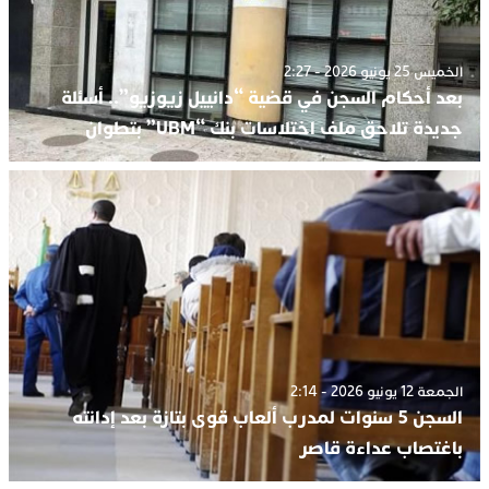
الخميس 25 يونيو 2026 - 2:27
بعد أحكام السجن في قضية “دانييل زيوزيو”.. أسئلة
جديدة تلاحق ملف اختلاسات بنك “UBM” بتطوان
الجمعة 12 يونيو 2026 - 2:14
السجن 5 سنوات لمدرب ألعاب قوى بتازة بعد إدانته
باغتصاب عداءة قاصر