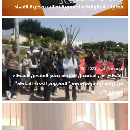
الأربعاء 21 مايو 2025 - 8:49
فعاليات الحقوقية والجمعوية تطالب بمحاربة الفساد
الجمعة 25 أبريل 2025 - 12:25
الشطط في استعمال السلطة يمنع الفلاحين البسطاء
من زراعة أراضيهم ويضع “المفهوم الجديد للسلطة”
في خبر كان..