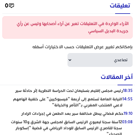
تعليقات
0
الآراء الواردة في التعليقات تعبر عن آراء أصحابها وليس عن رأي
جريدة البديل السياسي
بإمكانكم تغيير عرض التعليقات حسب الاختيارات أسفله
آخر المقالات
18:35
رئيس مجلس إقليم بنسليمان تحت الحراسة النظرية إثر حادثة سير
14:55
النيابة العامة تستمع إلى أربعة “فيسبوكيين” على خلفية اتهامهم
لاعبي المنتخب المغربي بـ”التآمر والخيانة”
19:10
حكم قضائي يبطل مخالفة سير بعد الطعن في إجراءات الرادار
03:08
12سنة سجنا لبعيوي الرئيس السابق لمجلس جهة الشرق و10 سنوات
سجنا للناصري الرئيس السابق للوداد الرياضي في قضية “إسكوبار
الصحراء”