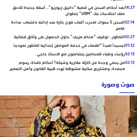
14:27
بعد أحكام السجن في قضية “دانييل زيوزيو”.. أسئلة جديدة تلاحق
ملف اختلاسات بنك “UBM” بتطوان
02:14
السجن 5 سنوات لمدرب ألعاب قوى بتازة بعد إدانته باغتصاب عداءة
قاصر
00:27
الناظور.. توقيف “محام مزيف” حاول الحصول على وثائق قضائية
01:32
تجسيداً لمبدأ “القضاء في خدمة المواطن إبتدائية الناظور نموذجا
02:13
رؤساء ونقباء للمحامين يتضامنون مع الاستاذ حاجي .
02:13
من يحمي وجدة من كارثة عقارية وشيكة؟ أحكام نافذة، رسوم
مجمدة، ومشاريع سكنية مشبوهة تهدد هيبة القانون وأمن التعمير
صوت وصورة