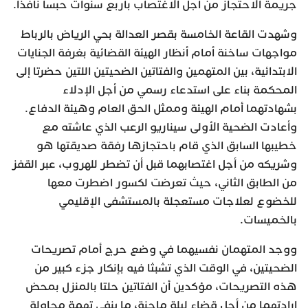
جريمة الاحتجاز من أجل الاغتصاب بأربع سنوات حبسا نافذا.
وشهدت القاعة الخامسة بقصر العدالة بحي الرياض بالرباط
مواجهات ساخنة أمام أنظار الهيئة القضائية بغرفة الجنايات
الابتدائية، بين المتهمين والفتاتين الضحيتين اللتين حضرتا إلى
المحكمة بناء على استدعاء رسمي من أجل الإدلاء
بشهادتهما أمام الهيئة وممثل الحق العام وهيئة الدفاع.
وأعادت الضحية الأولى سيناريو الرعب الذي عاشته مع
خطيبها السابق الذي قام باحتجازها رفقة صديقتها هو
وشريكه من أجل اغتصابهما قبل أن تضطر للهروب، عبر القفز
من الطابق الثاني، حيث تعرضت لكسور اضطرت معها
للخضوع لعلاجات مستعجلة بالمستشفى الإقليمي
بالخميسات.
ووجد المتهمان نفسيهما في وضع حرج أمام تصريحات
الضحيتين، في الوقت الذي تشبثا فيه بإنكار جزء كبير من
هذه التصريحات، مؤكدين أن الفتاتين حلتا بالمنزل بمحض
إرادتهما من أجل قضاء ليلة ماجنة، ما ينفي تهمة محاولة