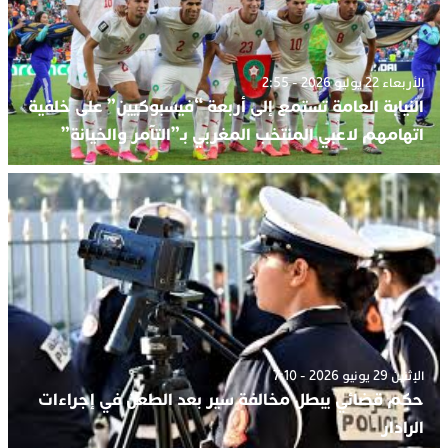
الأربعاء 22 يوليو 2026 - 2:55
النيابة العامة تستمع إلى أربعة “فيسبوكيين” على خلفية
اتهامهم لاعبي المنتخب المغربي بـ”التآمر والخيانة”
الإثنين 29 يونيو 2026 - 7:10
حكم قضائي يبطل مخالفة سير بعد الطعن في إجراءات
الرادار