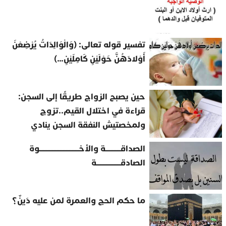
تفسير قوله تعالى: (وَالْوَالِدَاتُ يُرْضِعْنَ
أَوْلادَهُنَّ حَوْلَيْنِ كَامِلَيْنِ…)
حين يصبح الزواج طريقًا إلى السجن:
قراءة في اختلال القيم..تزوج
ولمخصتيش النفقة السجن ينادي
الصداقــــــــــة والأخــــــــــــــــــــــــــوة
الصادقــــــــــــــــة
ما حكم الحج والعمرة لمن عليه دَينٌ؟