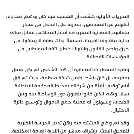
التحريات الأولية كشفت أن المشتبه فيه كان يوهم ضحاياه،
أغلبهم من المتقاضين، بقدرته على التدخل في مسار
ملفاتهم القضائية المعروضة أمام المحاكم، مقابل مبالغ
مالية متفاوتة القيمة، مستغلاً بذلك صفة لا يملكها، في
خرق واضح للقانون وانتهاك خطير لثقة المواطنين في
المؤسسات القضائية.
وتفيد المعطيات المتوفرة أن هذا الشخص لم يكن يعمل
بمفرده، بل كان ينشط ضمن شبكة منظمة، حيث تم قبل
أيام توقيف ثلاثة من شركائه بمحيط المحكمة الابتدائية
بسلا، وهم الذين كانوا يلعبون دور الوساطة بينه وبين
الضحايا، ويُسهلون له عملية جمع الأموال وتوسيع دائرة
الاحتيال.
وقد تم وضع المشتبه فيه رهن تدبير الحراسة النظرية
لتعميق البحث، بإشراف مباشر من النيابة العامة المختصة،