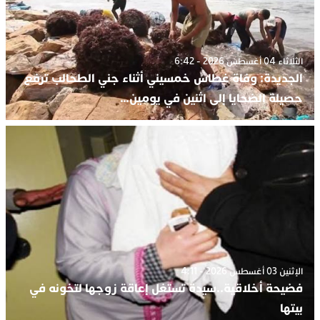
الثلاثاء 04 أغسطس 2026 - 6:42
الجديدة: وفاة غطاس خمسيني أثناء جني الطحالب ترفع
حصيلة الضحايا إلى اثنين في يومين…
الإثنين 03 أغسطس 2026 - 4:11
فضيحة أخلاقية..سيدة تستغل إعاقة زوجها لتخونه في
بيتها