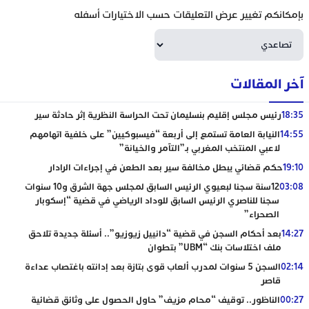
بإمكانكم تغيير عرض التعليقات حسب الاختيارات أسفله
آخر المقالات
18:35
رئيس مجلس إقليم بنسليمان تحت الحراسة النظرية إثر حادثة سير
14:55
النيابة العامة تستمع إلى أربعة “فيسبوكيين” على خلفية اتهامهم
لاعبي المنتخب المغربي بـ”التآمر والخيانة”
19:10
حكم قضائي يبطل مخالفة سير بعد الطعن في إجراءات الرادار
03:08
12سنة سجنا لبعيوي الرئيس السابق لمجلس جهة الشرق و10 سنوات
سجنا للناصري الرئيس السابق للوداد الرياضي في قضية “إسكوبار
الصحراء”
14:27
بعد أحكام السجن في قضية “دانييل زيوزيو”.. أسئلة جديدة تلاحق
ملف اختلاسات بنك “UBM” بتطوان
02:14
السجن 5 سنوات لمدرب ألعاب قوى بتازة بعد إدانته باغتصاب عداءة
قاصر
00:27
الناظور.. توقيف “محام مزيف” حاول الحصول على وثائق قضائية