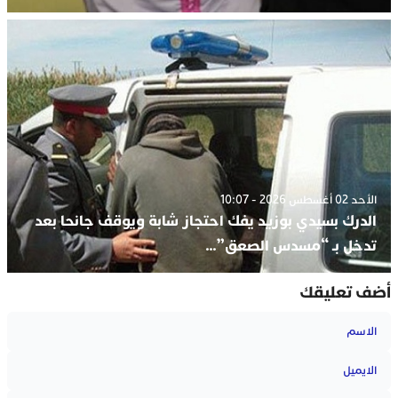
الأحد 02 أغسطس 2026 - 10:07
الدرك بسيدي بوزيد يفك احتجاز شابة ويوقف جانحا بعد
تدخل بـ “مسدس الصعق”…
أضف تعليقك