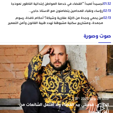
01:32
تجسيداً لمبدأ “القضاء في خدمة المواطن إبتدائية الناظور نموذجا
02:13
رؤساء ونقباء للمحامين يتضامنون مع الاستاذ حاجي .
02:13
من يحمي وجدة من كارثة عقارية وشيكة؟ أحكام نافذة، رسوم
مجمدة، ومشاريع سكنية مشبوهة تهدد هيبة القانون وأمن التعمير
صوت وصورة
الأحد 26 يوليو 2026 - 3:18
الدوزي: قضيتي بيد القضاء ولا أفتعل الشائعات من
أجل الشهرة