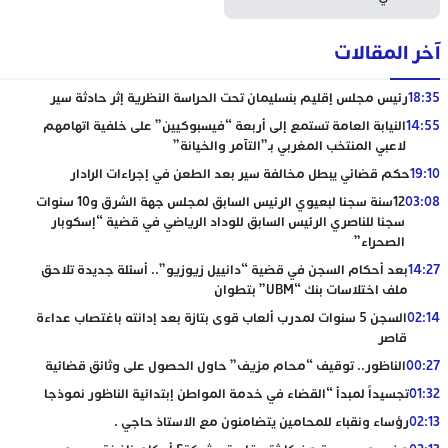
آخر المقالات
18:35
رئيس مجلس إقليم بنسليمان تحت الحراسة النظرية إثر حادثة سير
14:55
النيابة العامة تستمع إلى أربعة “فيسبوكيين” على خلفية اتهامهم
لاعبي المنتخب المغربي بـ”التآمر والخيانة”
19:10
حكم قضائي يبطل مخالفة سير بعد الطعن في إجراءات الرادار
03:08
12سنة سجنا لبعيوي الرئيس السابق لمجلس جهة الشرق و10 سنوات
سجنا للناصري الرئيس السابق للوداد الرياضي في قضية “إسكوبار
الصحراء”
14:27
بعد أحكام السجن في قضية “دانييل زيوزيو”.. أسئلة جديدة تلاحق
ملف اختلاسات بنك “UBM” بتطوان
02:14
السجن 5 سنوات لمدرب ألعاب قوى بتازة بعد إدانته باغتصاب عداءة
قاصر
00:27
الناظور.. توقيف “محام مزيف” حاول الحصول على وثائق قضائية
01:32
تجسيداً لمبدأ “القضاء في خدمة المواطن إبتدائية الناظور نموذجا
02:13
رؤساء ونقباء للمحامين يتضامنون مع الاستاذ حاجي .