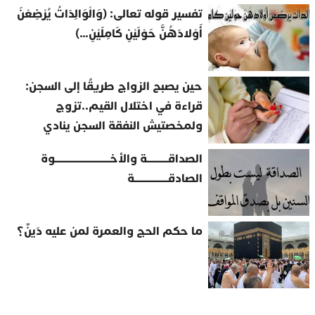
تفسير قوله تعالى: (وَالْوَالِدَاتُ يُرْضِعْنَ
أَوْلادَهُنَّ حَوْلَيْنِ كَامِلَيْنِ…)
حين يصبح الزواج طريقًا إلى السجن:
قراءة في اختلال القيم..تزوج
ولمخصتيش النفقة السجن ينادي
الصداقــــــــــة والأخــــــــــــــــــــــــــوة
الصادقــــــــــــــــة
ما حكم الحج والعمرة لمن عليه دَينٌ؟