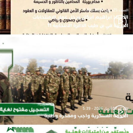
السبت 25 أبريل 2026 - 7:30
الأستاذ ابراهيم ابركان يدخل غمار الامنتخابات
الجزئية في بن طيب الدائرة الانتخابية 11
الثلاثاء 07 أبريل 2026 - 5:39
الخدمة العسكرية واجب ومفخرة وطنية