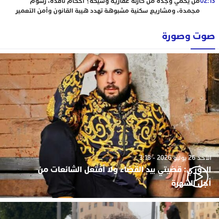
02:13
من يحمي وجدة من كارثة عقارية وشيكة؟ أحكام نافذة، رسوم
مجمدة، ومشاريع سكنية مشبوهة تهدد هيبة القانون وأمن التعمير
صوت وصورة
الأحد 26 يوليو 2026 - 3:18
الدوزي: قضيتي بيد القضاء ولا أفتعل الشائعات من
أجل الشهرة