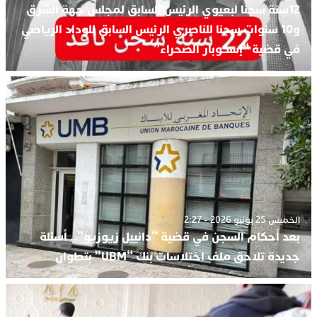
12سنة سجنا لبعيوي الرئيس السابق لمجلس جهة الشرق
و10 سنوات سجنا للناصري الرئيس السابق للوداد الرياضي
في قضية “إسكوبار الصحراء”
الخميس 25 يونيو 2026 - 2:27
بعد أحكام السجن في قضية “دانييل زيوزيو”.. أسئلة
جديدة تلاحق ملف اختلاسات بنك “UBM” بتطوان