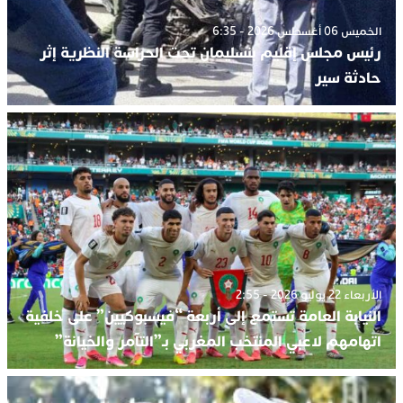
الخميس 06 أغسطس 2026 - 6:35
رئيس مجلس إقليم بنسليمان تحت الحراسة النظرية إثر
حادثة سير
الأربعاء 22 يوليو 2026 - 2:55
النيابة العامة تستمع إلى أربعة “فيسبوكيين” على خلفية
اتهامهم لاعبي المنتخب المغربي بـ”التآمر والخيانة”