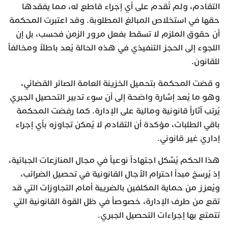
التقادم، ولم تُقدم على أي إجراء قاطع له، مما يفقدها
حقها في استخلاص المبالغ المطلوبة. وقد اعتبرت المحكمة
أن حقوق الملزم لا تسقط بفعل مرور الزمن فحسب، بل إن
اللجوء إلى الحجز التنفيذي في هذه الحالة يُعد باطلاً ومخالفاً
للقانون.
و قضت المحكمة بتحميل الخزينة العامة الصائر القضائي،
وهو ما يُعد إشارة واضحة إلى أن سوء تدبير التحصيل الجبري
يُرتب آثاراً قانونية ومالية على الإدارة. كما رفضت المحكمة
باقي الطلبات، مؤكدة أن التقادم لا يُمكن تجاوزه بأي إجراء
إداري غير قانوني.
هذا الحكم يُشكل اجتهاداً نوعياً في مجال المنازعات الجبائية،
إذ يُرسخ مبدأ احترام الآجال القانونية في تحصيل الضرائب،
ويُعزز من حماية المكلفين بالضريبة أمام التجاوزات التي قد
تقع من طرف الإدارة، خصوصاً في ظل القوة القانونية التي
تتمتع بها إجراءات التحصيل الجبري.