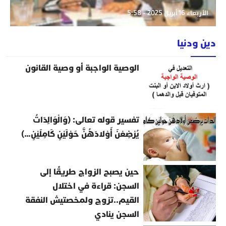
الأربعاء 16 أبريل 2025 - 5:58
دين ودنيا
الوصية الواجبة أو وصية القانون
تفسير قوله تعالى: (وَالْوَالِدَاتُ
يُرْضِعْنَ أَوْلادَهُنَّ حَوْلَيْنِ كَامِلَيْنِ…)
حين يصبح الزواج طريقًا إلى
السجن: قراءة في اختلال
القيم..تزوج ولمخصتيش النفقة
السجن ينادي