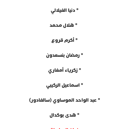
° دنيا الفيلالي
° هلال محمد
° أكرم قروع
° رمضان بنسعدون
° زكرياء أمغاري
° اسماعيل الركيبي
°
عبد الواحد الموساوي (سالفادور)
°
هدى بوكدال