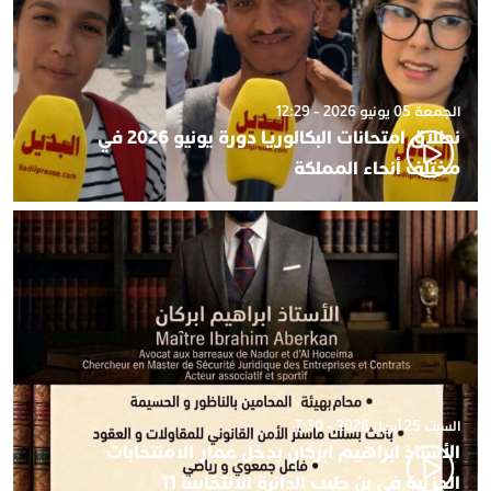
الجمعة 05 يونيو 2026 - 12:29
نطلاق امتحانات البكالوريا دورة يونيو 2026 في
مختلف أنحاء المملكة
السبت 25 أبريل 2026 - 7:30
الأستاذ ابراهيم ابركان يدخل غمار الامنتخابات
الجزئية في بن طيب الدائرة الانتخابية 11