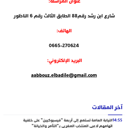
عنوان المراسلة:
شارع ابن رشد رقم88 الطابق الثالث رقم 6 الناظور​
الهاتف:
0665-270624
البريد الإلكتروني:
aabbouz.elbadile@gmail.com
آخر المقالات
14:55
النيابة العامة تستمع إلى أربعة “فيسبوكيين” على خلفية
اتهامهم لاعبي المنتخب المغربي بـ”التآمر والخيانة”