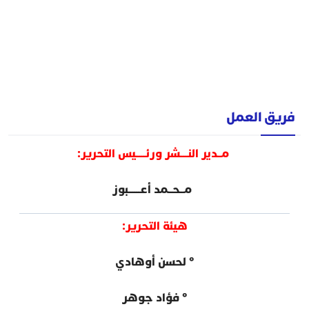
فريق العمل
مــدير النــــشر ورئـــــيس التحرير:
مــحــمد أعــــــبوز
هيئة التحرير:
° لحسن أوهادي
° فؤاد جوهر