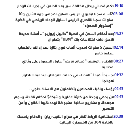
19:10
حكم قضائي يبطل مخالفة سير بعد الطعن في إجراءات الرادار
03:08
12سنة سجنا لبعيوي الرئيس السابق لمجلس جهة الشرق و10
سنوات سجنا للناصري الرئيس السابق للوداد الرياضي في قضية
“إسكوبار الصحراء”
14:27
بعد أحكام السجن في قضية “دانييل زيوزيو”.. أسئلة جديدة
تلاحق ملف اختلاسات بنك “UBM” بتطوان
02:14
السجن 5 سنوات لمدرب ألعاب قوى بتازة بعد إدانته باغتصاب
عداءة قاصر
00:27
الناظور.. توقيف “محام مزيف” حاول الحصول على وثائق
قضائية
01:32
تجسيداً لمبدأ “القضاء في خدمة المواطن إبتدائية الناظور
نموذجا
02:13
رؤساء ونقباء للمحامين يتضامنون مع الاستاذ حاجي .
02:13
من يحمي وجدة من كارثة عقارية وشيكة؟ أحكام نافذة، رسوم
مجمدة، ومشاريع سكنية مشبوهة تهدد هيبة القانون وأمن
التعمير
20:39
استئنافية الرباط تنظر في سراح النقيب زيان؛ والدفاع يتمسك
بالمادة 364 من المسطرة الجنائية