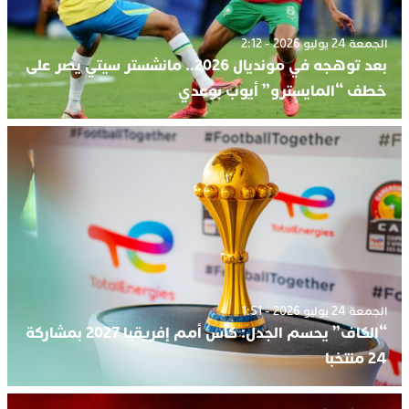
الجمعة 24 يوليو 2026 - 2:12
بعد توهجه في مونديال 2026.. مانشستر سيتي يصر على
خطف “المايسترو” أيوب بوعدي
الجمعة 24 يوليو 2026 - 1:51
“الكاف” يحسم الجدل: كأس أمم إفريقيا 2027 بمشاركة
24 منتخبا