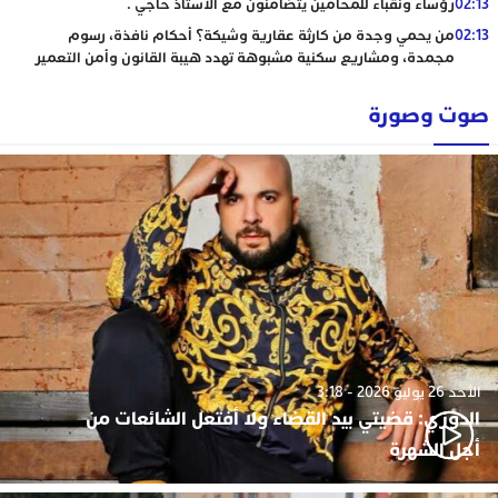
02:13
رؤساء ونقباء للمحامين يتضامنون مع الاستاذ حاجي .
02:13
من يحمي وجدة من كارثة عقارية وشيكة؟ أحكام نافذة، رسوم
مجمدة، ومشاريع سكنية مشبوهة تهدد هيبة القانون وأمن التعمير
صوت وصورة
الأحد 26 يوليو 2026 - 3:18
الدوزي: قضيتي بيد القضاء ولا أفتعل الشائعات من
أجل الشهرة