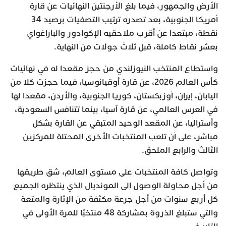
الأرض والجمهور، فيما بلغ الأرجنتين النهائيات عن قارة
أمريكا الجنوبية، بعد تصدره ترتيب التصفيات برصيد 34
نقطة، مبتعدا عن أقرب ملاحقيه الإكوادور والباراغواي
بعشر نقاط كاملة، قبل ثلاث جولات من النهاية.
واستطاع المنتخب النيوزلندي من حجز مقعدا له في نهائيات
كأس العالم 2026، عن قارة أوقيانوسيا، فيما حجزت كلا من
اليابان، إيران، أوزبكستان، كوريا الجنوبية، والأردن، مقعدا لها
في العرس العالمي، عن قارة آسيا، بينما تتنافس السعودية،
وأستراليا، عن المقعد الوحيد المتبقي عن القارة بشكل
مباشر، على أن تلعب المنتخبات الأخرى المحتلة للمركزين
الثالث والرابع الملحق.
وتواصل كافة المنتخبات على مستوى العالم، شق طريقها
من أجل محاولة الوصول إلى المونديال الذي ينتظره الجميع
كل أربع سنوات من أجل جرعة مكثفة من الإثارة والمتعة
والتي ستبلغ الذروة بمشاركة 48 منتخبًا للمرة الأولى في