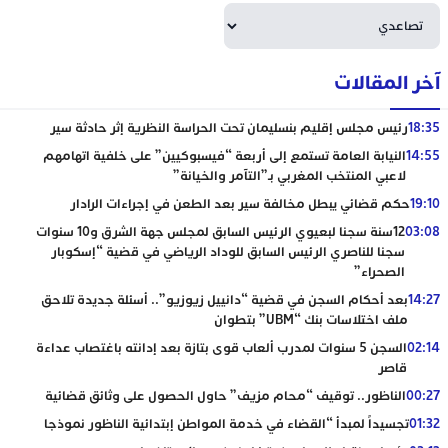
آخر المقالات
18:35
رئيس مجلس إقليم بنسليمان تحت الحراسة النظرية إثر حادثة سير
14:55
النيابة العامة تستمع إلى أربعة “فيسبوكيين” على خلفية اتهامهم
لاعبي المنتخب المغربي بـ”التآمر والخيانة”
19:10
حكم قضائي يبطل مخالفة سير بعد الطعن في إجراءات الرادار
03:08
12سنة سجنا لبعيوي الرئيس السابق لمجلس جهة الشرق و10 سنوات
سجنا للناصري الرئيس السابق للوداد الرياضي في قضية “إسكوبار
الصحراء”
14:27
بعد أحكام السجن في قضية “دانييل زيوزيو”.. أسئلة جديدة تلاحق
ملف اختلاسات بنك “UBM” بتطوان
02:14
السجن 5 سنوات لمدرب ألعاب قوى بتازة بعد إدانته باغتصاب عداءة
قاصر
00:27
الناظور.. توقيف “محام مزيف” حاول الحصول على وثائق قضائية
01:32
تجسيداً لمبدأ “القضاء في خدمة المواطن إبتدائية الناظور نموذجا