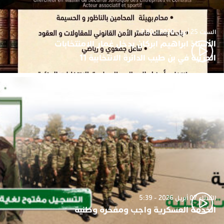
السبت 25 أبريل 2026 - 7:30
الأستاذ ابراهيم ابركان يدخل غمار الامنتخابات
الجزئية في بن طيب الدائرة الانتخابية 11
الثلاثاء 07 أبريل 2026 - 5:39
الخدمة العسكرية واجب ومفخرة وطنية