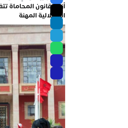
أزمة قانون المحاماة تت
استقلالية المهنة