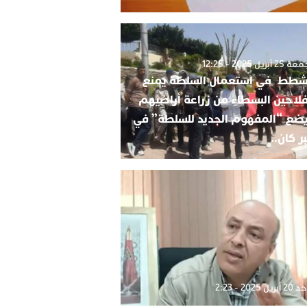
2 أبريل 2025 - 12:25
شطط في استعمال السلطة يمنع
فلاحين البسطاء من زراعة أراضيهم
ضع “المفهوم الجديد للسلطة” في
ر كان..
بريل 2025 - 2:23