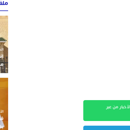
ملف
الجمعة 3
ان
مو
لأخبار من عبر
الأربعاء
فع
بم