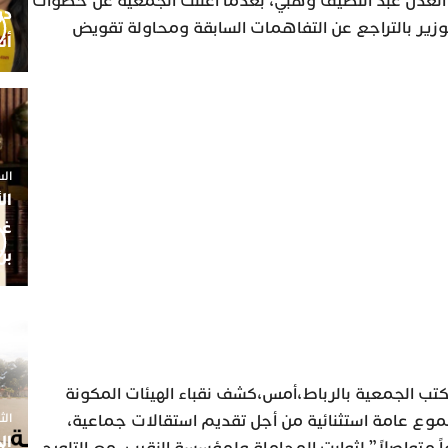
العدل عبد اللطيف وهبي، بعدما أعلنت الجمعية عن خطوات
زير بالتراجع عن التفاهمات السابقة ومحاولة تقويض
أن
السبت 25 
ال
غم
بن
مكتب الجمعية بالرباط،أمس،كشف نقباء الهيئات المكونة
الثلاثاء 7
ع عامة استثنائية من أجل تقديم استقالات جماعية،
ال