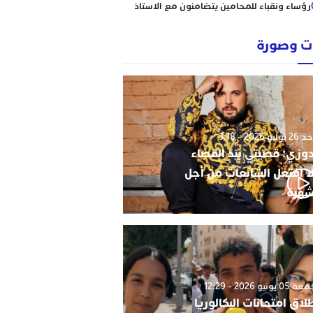
رؤساء ونقباء للمحامين يتضامنون مع الاستاذ
حاجي .
من يحمي وجدة من كارثة عقارية وشيكة؟
 وصورة
أحكام نافذة، رسوم مجمدة، ومشاريع
سكنية مشبوهة تهدد هيبة القانون وأمن
التعمير
استئنافية الرباط تنظر في سراح النقيب زيان؛
والدفاع يتمسك بالمادة 364 من المسطرة
الجنائية
وليو 2026 - 3:18
دوزي: قضيتي بيد القضاء
ا أفتعل الشائعات من أجل
شهرة
0 يونيو 2026 - 12:29
لاق امتحانات البكالوريا