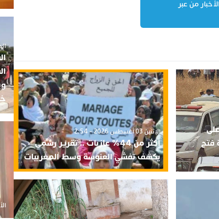
لأخبار من عبر
الجمعة 5
ال
ال
وي
خب
على
الإثنين 03 أغسطس 2026 - 2:54
 فتح
أكثر من 44% عازبات .. تقرير رسمي
يكشف تفشي العنوسة وسط المغربيات
الأحد 20 أ