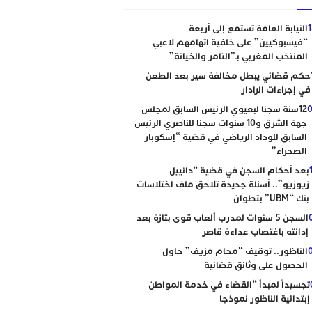
النيابة العامة تستمع إلى أربعة
“فيسبوكيين” على خلفية اتهامهم لاعبي
المنتخب المغربي بـ”التآمر والخيانة”
حكم قضائي يبطل مخالفة سير بعد الطعن
في إجراءات الرادار
0
12سنة سجنا لبعيوي الرئيس السابق لمجلس
جهة الشرق و10 سنوات سجنا للناصري الرئيس
السابق للوداد الرياضي في قضية “إسكوبار
الصحراء”
بعد أحكام السجن في قضية “دانييل
زيوزيو”.. أسئلة جديدة تلاحق ملف اختلاسات
بنك “UBM” بتطوان
السجن 5 سنوات لمدرب ألعاب قوى بتازة بعد
إدانته باغتصاب عداءة قاصر
الناظور.. توقيف “محام مزيف” حاول
الحصول على وثائق قضائية
تجسيداً لمبدأ “القضاء في خدمة المواطن
إبتدائية الناظور نموذجا