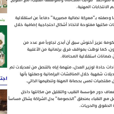
اً متواصلاً” لثوابت المحاماة ولمؤسسة النقيب، مع التلويح
وم
 الانتخابات المهنية.
 وصفته بـ”معركة نضالية مصيرية” دفاعاً عن استقلالية
عات مكتبها مفتوحة لاتخاذ أشكال احتجاجية إضافية خلال
كومة عزيز أخنوش سبق أن أبدى تجاوباً مع عدد من
الإثنين 0
نون، كما نوهت بمواقف فرق برلمانية من الأغلبية
ال
 ضمانات استقلالية المحاماة.
وط
دات حادة لوزير العدل، متهمة إياه بالتنصل من تعديلات تم
عديلات شفهية خلال المناقشات البرلمانية وصفتها بأنها
اجت
ل مقتضيات تمس بحصانة المهنة وتنظيمها الذاتي.
 إضعاف دور مؤسسة النقيب والتقليل من مكانتها داخل
امل مع النقباء بمنطق “الخصومة” بدل الشراكة يشكل مساساً
 الحقوق والحريات.