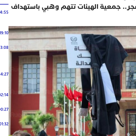
فجر.. جمعية الهيئات تتهم وهبي باستهداف
14:55
19:10
3:08
14:27
02:14
00:27
01:32