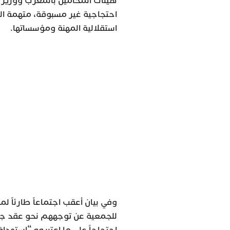
هيئات المحامين بالمغرب ووزير 
احتجاجية غير مسبوقة، متهمة الو
استقلالية المهنة ومؤسساتها.
وفي بيان أعقب اجتماعاً طارئاً ل
للجمعية عن توجههم نحو عقد جمو