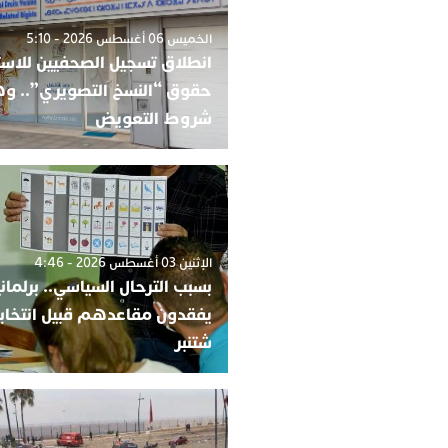
الخميس 06 أغسطس 2026 - 5:10
انطلاق تسجيل الصحفيين للاست
حقوق “النسخ التصويري”.. و
شروط التعويض
الإثنين 03 أغسطس 2026 - 4:46
بسبب الترحال السياسي.. برلمان
شتنبر