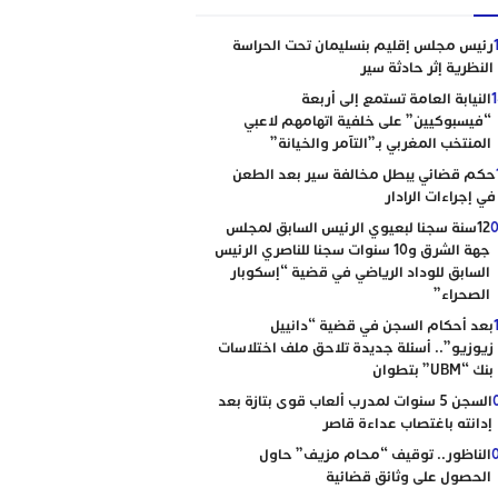
رئيس مجلس إقليم بنسليمان تحت الحراسة
النظرية إثر حادثة سير
النيابة العامة تستمع إلى أربعة
“فيسبوكيين” على خلفية اتهامهم لاعبي
المنتخب المغربي بـ”التآمر والخيانة”
حكم قضائي يبطل مخالفة سير بعد الطعن
في إجراءات الرادار
0
12سنة سجنا لبعيوي الرئيس السابق لمجلس
جهة الشرق و10 سنوات سجنا للناصري الرئيس
السابق للوداد الرياضي في قضية “إسكوبار
الصحراء”
بعد أحكام السجن في قضية “دانييل
زيوزيو”.. أسئلة جديدة تلاحق ملف اختلاسات
بنك “UBM” بتطوان
السجن 5 سنوات لمدرب ألعاب قوى بتازة بعد
إدانته باغتصاب عداءة قاصر
الناظور.. توقيف “محام مزيف” حاول
الحصول على وثائق قضائية