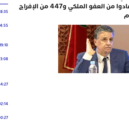
وهبي: 26190 نزيلا استفادوا من العفو الملكي و447 من الإفراج
18:35
م
14:55
19:10
3:08
14:27
02:14
00:27