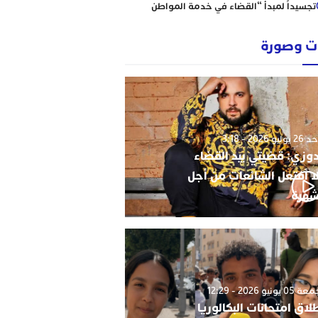
تجسيداً لمبدأ “القضاء في خدمة المواطن
إبتدائية الناظور نموذجا
رؤساء ونقباء للمحامين يتضامنون مع الاستاذ
 وصورة
حاجي .
من يحمي وجدة من كارثة عقارية وشيكة؟
أحكام نافذة، رسوم مجمدة، ومشاريع
سكنية مشبوهة تهدد هيبة القانون وأمن
التعمير
وليو 2026 - 3:18
دوزي: قضيتي بيد القضاء
ا أفتعل الشائعات من أجل
شهرة
0 يونيو 2026 - 12:29
لاق امتحانات البكالوريا