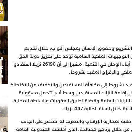
أن
التشريع وحقوق الإنسان بمجلس النواب، خلال تقديم
السبت 25 
ن التوجيهات الملكية السامية تؤكد على تعزيز دولة الحق
ال
والقانون وتشجيع مشاركة جميع أبناء الوطن في التنمية، مشيرا إلى أن 26190 نزيلا استفادوا
غم
لملكي والإفراج المقيد بشروط.
بن
يد بشروط إلى مكافأة المستفيدين والتخفيف من الاكتظاظ
 إقامة النزلاء المستفيدين وسط أسر تتحمل مسؤولية
النيابات العامة وقضاة تطبيق العقوبات والسلطة المحلية.
ل السنة الحالية 447 نزيلا.
الوطنية لمحاربة الإرهاب والتطرف لم تقتصر على الجانب
الثلاثاء 7
من خلال برنامج مصالحة، الذي أطلقته المندوبية العامة
ال