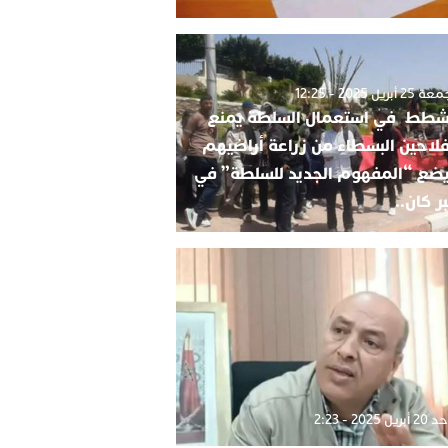
2 أبريل 2025 - 12:25
شطط في استعمال السلطة يمنع
فلاحين البسطاء من زراعة أراضيهم
ضع “المفهوم الجديد للسلطة” في
ر كان..
بريل 2025 - 2:23