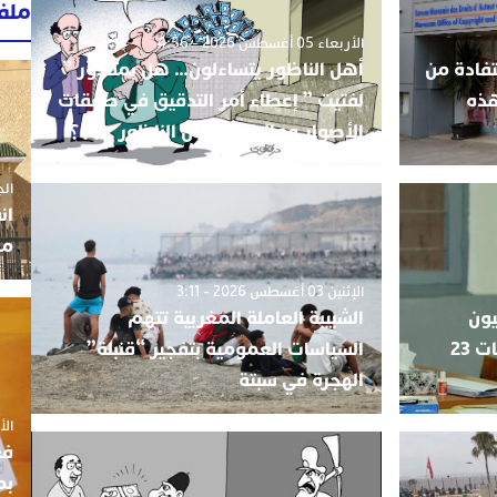
ملف
الأربعاء 05 أغسطس 2026 - 4:56
فادة من
أهل الناظور يتساءلون… هل بمقدور ”
هذه
لفتيت ” إعطاء أمر التدقيق في صفقات
الأصوار ومالية مهرجان الناظور ..؟؟؟.
الجمعة 3
ان
مو
الإثنين 03 أغسطس 2026 - 3:11
يون
الشبيبة العاملة المغربية تتهم
يفقدون مقاعدهم قبيل انتخابات 23
السياسات العمومية بتفجير “قنبلة”
الهجرة في سبتة
الأربعاء
فع
بم