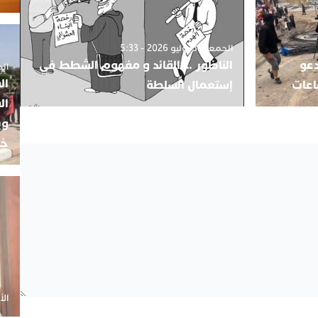
الجمعة 31 يوليو 2026 - 5:33
دعو
الناظور … القائد و مفهوم الشطط في
الجمعة 5
ال
اعات
إستعمال السلطة
ال
وي
خب
الأحد 20 أ