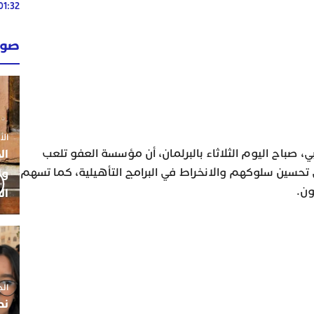
01:32
02:13
صوت
02:13
الأحد 26 ي
، صباح اليوم الثلاثاء بالبرلمان، أن مؤسسة العفو تلعب
ال
ى تحسين سلوكهم والانخراط في البرامج التأهيلية، كما تسهم
ول
ون.
ال
الجمعة 5
نط