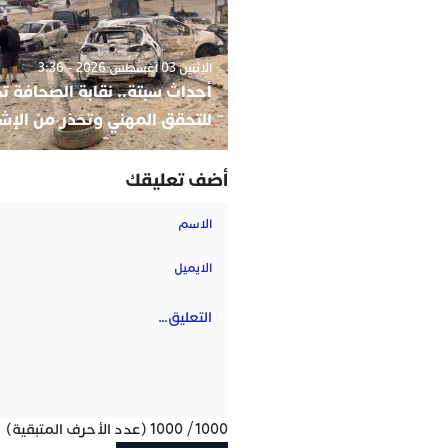
الإثنين 03 أغسطس 2026 - 3:36
أحداث سبتة.. نقابة الصحافة ت
للتحقق المهني وتحذر من الإش
أضف تعليقك
1000
/
1000
(عدد الأحرف المتبقية)