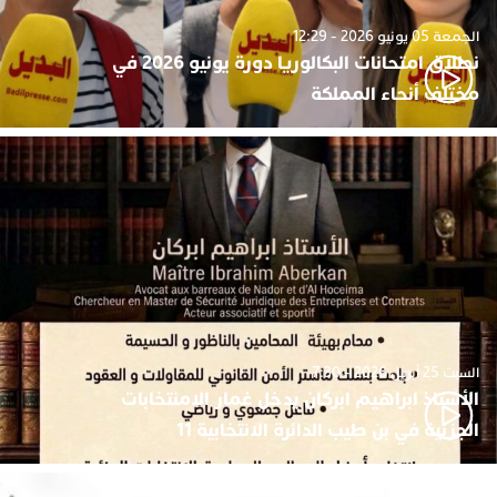
الجمعة 05 يونيو 2026 - 12:29
نطلاق امتحانات البكالوريا دورة يونيو 2026 في
مختلف أنحاء المملكة
السبت 25 أبريل 2026 - 7:30
الأستاذ ابراهيم ابركان يدخل غمار الامنتخابات
الجزئية في بن طيب الدائرة الانتخابية 11