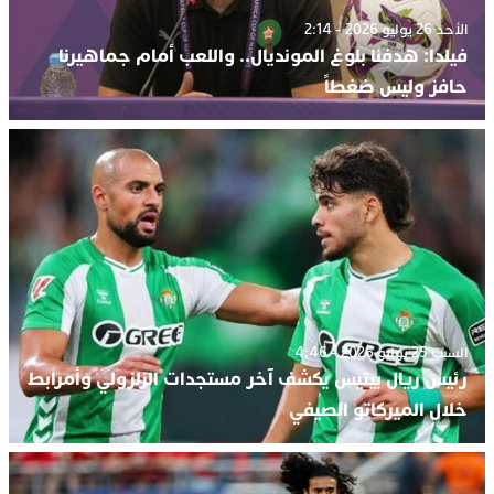
الأحد 26 يوليو 2026 - 2:14
فيلدا: هدفنا بلوغ المونديال.. واللعب أمام جماهيرنا
حافز وليس ضغطاً
السبت 25 يوليو 2026 - 4:46
رئيس ريال بيتيس يكشف آخر مستجدات الزلزولي وأمرابط
خلال الميركاتو الصيفي