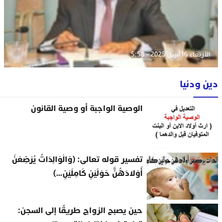
الأربعاء 16 أبريل 2025 - 5:58
دين ودنيا
الوصية الواجبة أو وصية القانون
تفسير قوله تعالى: (وَالْوَالِدَاتُ يُرْضِعْنَ
أَوْلادَهُنَّ حَوْلَيْنِ كَامِلَيْنِ…)
حين يصبح الزواج طريقًا إلى السجن: