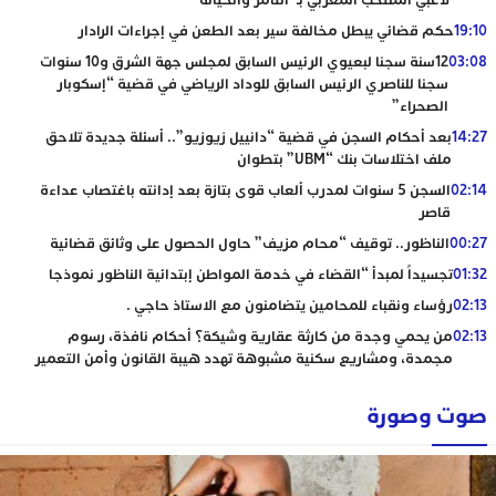
لاعبي المنتخب المغربي بـ”التآمر والخيانة”
19:10
حكم قضائي يبطل مخالفة سير بعد الطعن في إجراءات الرادار
03:08
12سنة سجنا لبعيوي الرئيس السابق لمجلس جهة الشرق و10 سنوات
سجنا للناصري الرئيس السابق للوداد الرياضي في قضية “إسكوبار
الصحراء”
14:27
بعد أحكام السجن في قضية “دانييل زيوزيو”.. أسئلة جديدة تلاحق
ملف اختلاسات بنك “UBM” بتطوان
02:14
السجن 5 سنوات لمدرب ألعاب قوى بتازة بعد إدانته باغتصاب عداءة
قاصر
00:27
الناظور.. توقيف “محام مزيف” حاول الحصول على وثائق قضائية
01:32
تجسيداً لمبدأ “القضاء في خدمة المواطن إبتدائية الناظور نموذجا
02:13
رؤساء ونقباء للمحامين يتضامنون مع الاستاذ حاجي .
02:13
من يحمي وجدة من كارثة عقارية وشيكة؟ أحكام نافذة، رسوم
مجمدة، ومشاريع سكنية مشبوهة تهدد هيبة القانون وأمن التعمير
صوت وصورة