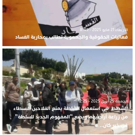
الأربعاء 21 مايو 2025 - 8:49
فعاليات الحقوقية والجمعوية تطالب بمحاربة الفساد
الجمعة 25 أبريل 2025 - 12:25
الشطط في استعمال السلطة يمنع الفلاحين البسطاء
من زراعة أراضيهم ويضع “المفهوم الجديد للسلطة”
في خبر كان..