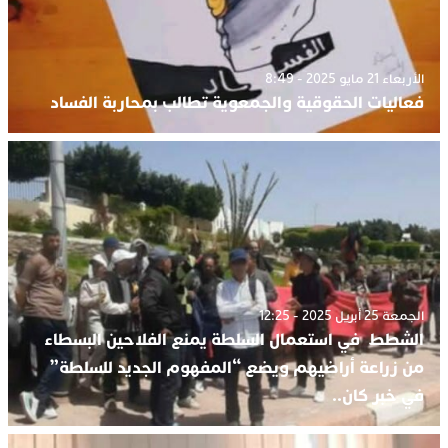
الأربعاء 21 مايو 2025 - 8:49
فعاليات الحقوقية والجمعوية تطالب بمحاربة الفساد
الجمعة 25 أبريل 2025 - 12:25
الشطط في استعمال السلطة يمنع الفلاحين البسطاء
من زراعة أراضيهم ويضع “المفهوم الجديد للسلطة”
في خبر كان..