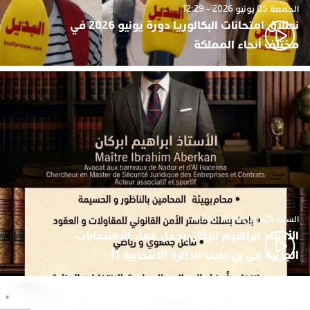
الجمعة 05 يونيو 2026 - 12:29
نطلاق امتحانات البكالوريا دورة يونيو 2026 في
مختلف أنحاء المملكة
السبت 25 أبريل 2026 - 7:30
الأستاذ ابراهيم ابركان يدخل غمار الامنتخابات
الجزئية في بن طيب الدائرة الانتخابية 11