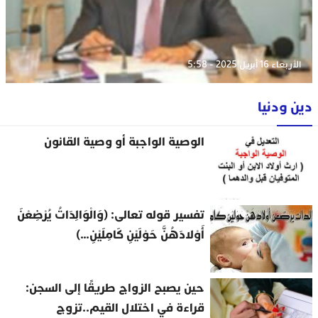
الأربعاء 16 أبريل 2025 - 5:58
دين ودنيا
الوصية الواجبة أو وصية القانون
تفسير قوله تعالى: (وَالْوَالِدَاتُ يُرْضِعْنَ
أَوْلادَهُنَّ حَوْلَيْنِ كَامِلَيْنِ…)
حين يصبح الزواج طريقًا إلى السجن:
قراءة في اختلال القيم..تزوج