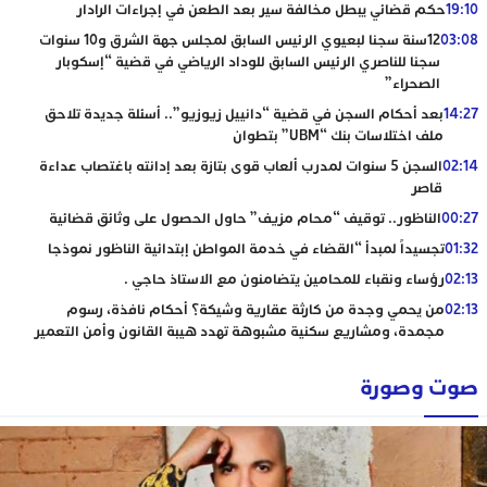
19:10
حكم قضائي يبطل مخالفة سير بعد الطعن في إجراءات الرادار
03:08
12سنة سجنا لبعيوي الرئيس السابق لمجلس جهة الشرق و10 سنوات
سجنا للناصري الرئيس السابق للوداد الرياضي في قضية “إسكوبار
الصحراء”
14:27
بعد أحكام السجن في قضية “دانييل زيوزيو”.. أسئلة جديدة تلاحق
ملف اختلاسات بنك “UBM” بتطوان
02:14
السجن 5 سنوات لمدرب ألعاب قوى بتازة بعد إدانته باغتصاب عداءة
قاصر
00:27
الناظور.. توقيف “محام مزيف” حاول الحصول على وثائق قضائية
01:32
تجسيداً لمبدأ “القضاء في خدمة المواطن إبتدائية الناظور نموذجا
02:13
رؤساء ونقباء للمحامين يتضامنون مع الاستاذ حاجي .
02:13
من يحمي وجدة من كارثة عقارية وشيكة؟ أحكام نافذة، رسوم
مجمدة، ومشاريع سكنية مشبوهة تهدد هيبة القانون وأمن التعمير
صوت وصورة