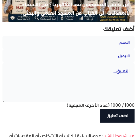
أين يختفي المتفوقون بعد البكالوريا؟ من الاحتفاء
بالمعدلات إلى الغياب عن المشهد العلمي والبحثي.
أضف تعليقك
1000
/
1000
(عدد الأحرف المتبقية)
‫من شروط النشر
: عدم الإساءة للكاتب أو للأشخاص أو للمقدسات أو