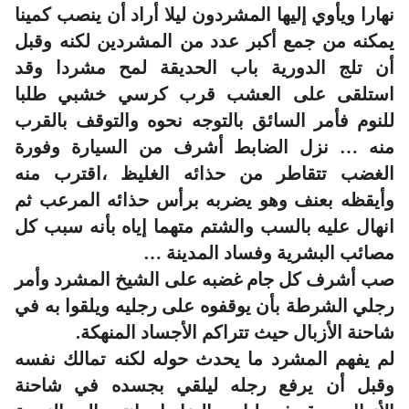
نهارا ويأوي إليها المشردون ليلا أراد أن ينصب كمينا
يمكنه من جمع أكبر عدد من المشردين لكنه وقبل
أن تلج الدورية باب الحديقة لمح مشردا وقد
استلقى على العشب قرب كرسي خشبي طلبا
للنوم فأمر السائق بالتوجه نحوه والتوقف بالقرب
منه … نزل الضابط أشرف من السيارة وفورة
الغضب تتقاطر من حذائه الغليظ ،اقترب منه
وأيقظه بعنف وهو يضربه برأس حذائه المرعب ثم
انهال عليه بالسب والشتم متهما إياه بأنه سبب كل
مصائب البشرية وفساد المدينة …
صب أشرف كل جام غضبه على الشيخ المشرد وأمر
رجلي الشرطة بأن يوقفوه على رجليه ويلقوا به في
شاحنة الأزبال حيث تتراكم الأجساد المنهكة.
لم يفهم المشرد ما يحدث حوله لكنه تمالك نفسه
وقبل أن يرفع رجله ليلقي بجسده في شاحنة