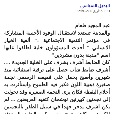
البديل السياسي
الثلاثاء 17 أبريل 2018 - 12:39
عبد المجيد طعام
والمدينة تستعد لاستقبال الوفود الأجنبية المشاركة
في مؤتمر التنمية الاجتماعية :" ألفية الخيار
الانساني " أحدث المسؤولون خلية اطلقوا عليها
اسم "مدينة بدون مشردين"
كان الضابط أشرف يشرف على الخلية الجديدة ….
أشرف ضابط شاب حصل على ترقية استثنائية منذ
شهرين وأصبح يحمل على قميصه الرسمي نجمة
صغيرة ذهبية اللون فكبر فيه الطموح واستأثرت به
أحلام اليقظة فكان يرى النجمة الصغيرة وقد تحولت
إلى نجمتين كبيرتين توشحان كتفيه العريضين … لم
يكن اشرف
يدخر جهدا في سبيل الظفر بالنجمتين
الكبيرتين ،كان يخرج مع موكب الخلية المحدثة