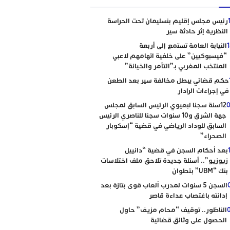
رئيس مجلس إقليم بنسليمان تحت الحراسة
النظرية إثر حادثة سير
النيابة العامة تستمع إلى أربعة
“فيسبوكيين” على خلفية اتهامهم لاعبي
المنتخب المغربي بـ”التآمر والخيانة”
حكم قضائي يبطل مخالفة سير بعد الطعن
في إجراءات الرادار
0
12سنة سجنا لبعيوي الرئيس السابق لمجلس
جهة الشرق و10 سنوات سجنا للناصري الرئيس
السابق للوداد الرياضي في قضية “إسكوبار
الصحراء”
بعد أحكام السجن في قضية “دانييل
زيوزيو”.. أسئلة جديدة تلاحق ملف اختلاسات
بنك “UBM” بتطوان
السجن 5 سنوات لمدرب ألعاب قوى بتازة بعد
إدانته باغتصاب عداءة قاصر
الناظور.. توقيف “محام مزيف” حاول
الحصول على وثائق قضائية