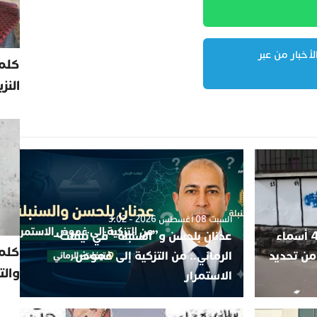
لأخبار من عبر
كلمة
النز
السبت 08 أغسطس 2026 - 3:02
الحي الحسني يشتعل انتخابيا.. 4 أسماء
عدنان بلحسن و”السنبلة” في تيفلت–
كلم
من تحديد
الرماني.. من التزكية إلى غموض
والت
الاستمرار