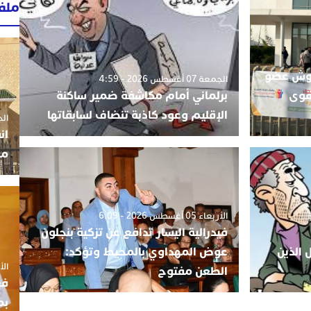
ملف
ريوش عضو
الجمعة 07 أغسطس 2026 - 4:59
لقوى
برلماني أمام مكاشفة ضمير ساكنة
الإقليم وعود كاذبة تنضاف لسابقاتها
الجمعة 3
ان
مو
الأربعاء 05 أغسطس 2026 - 6:09
فيدرالية اليسار تدافع عن تزكية بنجلون
 الذين
عوض المهداوي بالمحيط وتؤكد:
الأربعاء
الطعن مفتوح
فع
بم