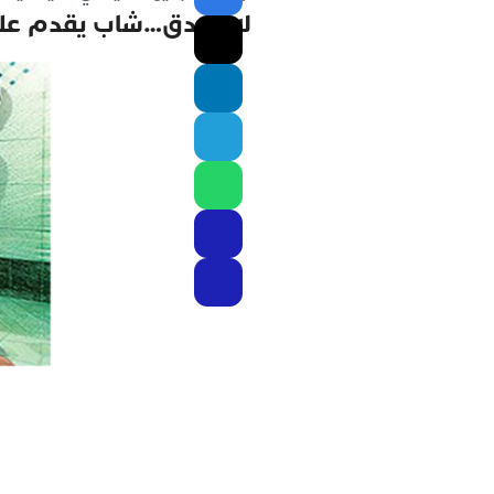
لا يصدق…شاب يقدم على