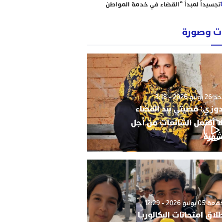
تجسيداً لمبدأ “القضاء في خدمة المواطن
إبتدائية الناظور نموذجا
رؤساء ونقباء للمحامين يتضامنون مع الاستاذ
 وصورة
حاجي .
من يحمي وجدة من كارثة عقارية وشيكة؟
أحكام نافذة، رسوم مجمدة، ومشاريع
سكنية مشبوهة تهدد هيبة القانون وأمن
التعمير
وليو 2026 - 3:18
دوزي: قضيتي بيد القضاء
ا أفتعل الشائعات من أجل
شهرة
0 يونيو 2026 - 12:29
لاق امتحانات البكالوريا