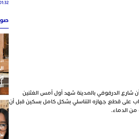
01:32
02:13
صوت
02:13
الأحد 26 ي
ال
ول
ال
شارع الدرفوفي بالمدينة شهد أول أمس الغثنين
 على قطع جهازه التناسلي بشكل كامل بسكين قبل أن
ن الدماء.
الجمعة 5
نط