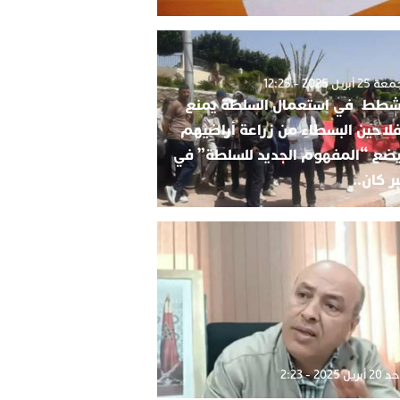
2 أبريل 2025 - 12:25
شطط في استعمال السلطة يمنع
فلاحين البسطاء من زراعة أراضيهم
ضع “المفهوم الجديد للسلطة” في
ر كان..
بريل 2025 - 2:23