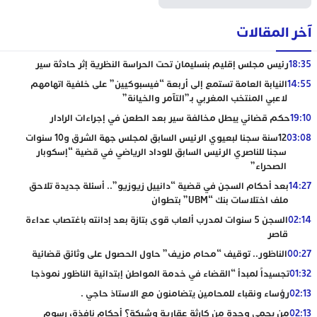
آخر المقالات
18:35
رئيس مجلس إقليم بنسليمان تحت الحراسة النظرية إثر حادثة سير
14:55
النيابة العامة تستمع إلى أربعة “فيسبوكيين” على خلفية اتهامهم
لاعبي المنتخب المغربي بـ”التآمر والخيانة”
19:10
حكم قضائي يبطل مخالفة سير بعد الطعن في إجراءات الرادار
03:08
12سنة سجنا لبعيوي الرئيس السابق لمجلس جهة الشرق و10 سنوات
سجنا للناصري الرئيس السابق للوداد الرياضي في قضية “إسكوبار
الصحراء”
14:27
بعد أحكام السجن في قضية “دانييل زيوزيو”.. أسئلة جديدة تلاحق
ملف اختلاسات بنك “UBM” بتطوان
02:14
السجن 5 سنوات لمدرب ألعاب قوى بتازة بعد إدانته باغتصاب عداءة
قاصر
00:27
الناظور.. توقيف “محام مزيف” حاول الحصول على وثائق قضائية
01:32
تجسيداً لمبدأ “القضاء في خدمة المواطن إبتدائية الناظور نموذجا
02:13
رؤساء ونقباء للمحامين يتضامنون مع الاستاذ حاجي .
02:13
من يحمي وجدة من كارثة عقارية وشيكة؟ أحكام نافذة، رسوم