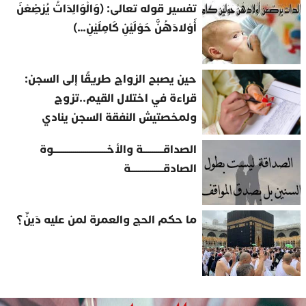
تفسير قوله تعالى: (وَالْوَالِدَاتُ يُرْضِعْنَ
أَوْلادَهُنَّ حَوْلَيْنِ كَامِلَيْنِ…)
حين يصبح الزواج طريقًا إلى السجن:
قراءة في اختلال القيم..تزوج
ولمخصتيش النفقة السجن ينادي
الصداقــــــــــة والأخــــــــــــــــــــــــــوة
الصادقــــــــــــــــة
ما حكم الحج والعمرة لمن عليه دَينٌ؟