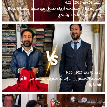
السبت 09 مايو 2026 - 6:23
ليلى غزييل: مصممة أزياء تحمل في قلبها شغفًا بالجمال
والفن : عبد المجيد رشيدي
الأحد 03 مايو 2026 - 9:50
محمد المنصوري .. إبداع مغربي يتجسد في الأثواب
الفاخرة :