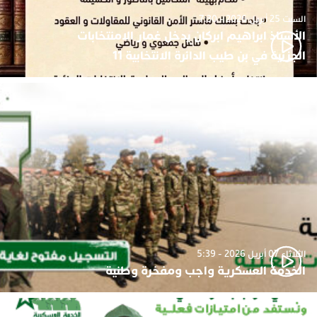
السبت 25 أبريل 2026 - 7:30
الأستاذ ابراهيم ابركان يدخل غمار الامنتخابات
الجزئية في بن طيب الدائرة الانتخابية 11
الثلاثاء 07 أبريل 2026 - 5:39
الخدمة العسكرية واجب ومفخرة وطنية