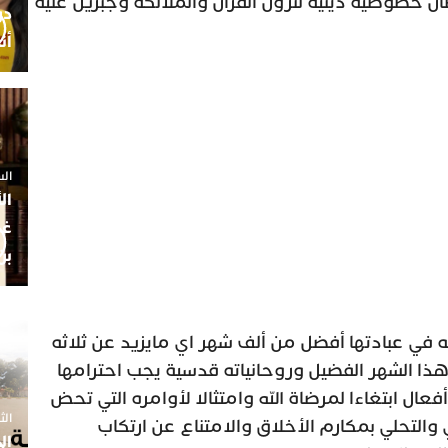
ن خصوصيه دينية لنزول القران والملائكة وجبريل عليه
أن
السبت 25 
ال
غم
بن
يله في عبادتها أفضل من ألف شهر اي مايزيد عن ثلاثه
هذا الشهر الفضيل وروحانياته قدسية يجب احترامها
ال ابتغاءا لمرضاة الله وامتثالا لأوامره التي تحض
الثلاثاء 7
 والتحلي بمكارم الأخلاق والامتناع عن ارتكاب
ال