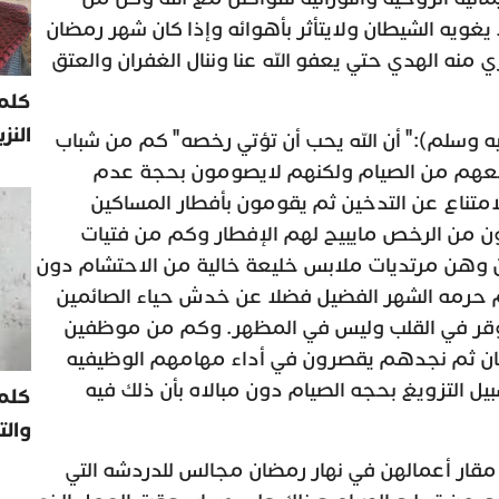
 يغويه الشيطان ولايتأثر بأهوائه وإذا كان شهر رمضان
منه الهدي حتي يعفو الله عنا وننال الغفران والعتق
كلمة
النز
عليه وسلم):" أن الله يحب أن تؤتي رخصه" كم من شباب
نعهم من الصيام ولكنهم لايصومون بحجة عدم
تناع عن التدخين ثم يقومون بأفطار المساكين
 من الرخص مايبيح لهم الإفطار وكم من فتيات
 وهن مرتديات ملابس خليعة خالية من الاحتشام دون
م حرمه الشهر الفضيل فضلا عن خدش حياء الصائمين
اوقر في القلب وليس في المظهر. وكم من موظفين
ان ثم نجدهم يقصرون في أداء مهامهم الوظيفيه
ل التزويغ بحجه الصيام دون مبالاه بأن ذلك فيه
كلم
والت
ر أعمالهن في نهار رمضان مجالس للدردشه التي