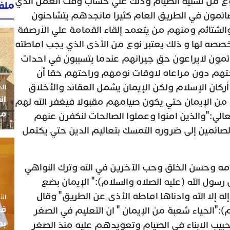
نوع من تسليه الصيام وذلك علي حساب وقت العمل الذي
ملف
ائمون في الطريق العام كثيرا مانجدهم يتشاحنون
والشتائم ومنهم من يتعمد إلقاء القمامة علي الأرصفة
صه لها و ذلك يعتبر نوع من الأذى الذي يجب اماطته
مون لايراعون حق جيرانهم عندما يتسببون في احدات
هم دون مراعاه لاوقات نومهم وراحتهم حقا أن
كان الإسلام ولكن الإيمان يشمل العقائد والأخلاق
الجمعة 3
ان
 من الإيمان حتي يكون صيامهم مقبولا فيغفر الله لهم
مو
الي:"والذين امنوا وعملوا الصالحات لنكفرن عنهم
لصائمين إلى ضروره التمسك بتعاليم الدين حتي يكتمل
امه وحسن الخلق وحب الآخرين في الله وترك النواهي
رسول الله (عليه الصلاه والسلام):" الإيمان بضع
ه إلا الله وادناها اماطه الأذى عن الطريق" وقال
الأربعاء
فع
):"الحياء شعبة من الإيمان " ان التعليم في الصغر
بم
بيب الابناء في الصيام وتعويدهم عليه منذ الصغر