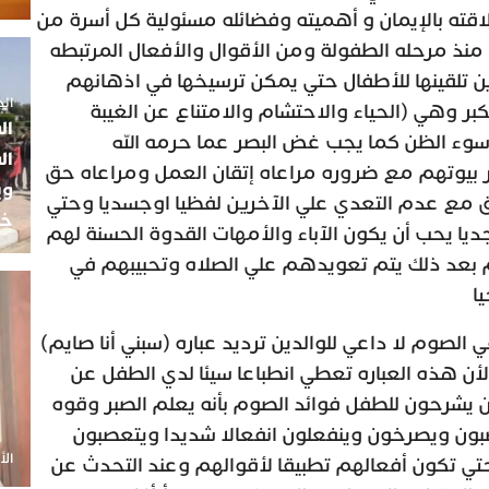
قته بالإيمان و أهميته وفضائله مسئولية كل أسرة من
اء منذ مرحله الطفولة ومن الأقوال والأفعال المرتبطه
دين تلقينها للأطفال حتي يمكن ترسيخها في اذهانهم
الجمعة 5
كبر وهي (الحياء والاحتشام والامتناع عن الغيبة
ال
سوء الظن كما يجب غض البصر عما حرمه الله
ال
ير بيوتهم مع ضروره مراعاه إتقان العمل ومراعاه حق
وي
ق مع عدم التعدي علي الآخرين لفظيا اوجسديا وحتي
خب
ديا يحب أن يكون الآباء والأمهات القدوة الحسنة لهم
 بعد ذلك يتم تعويدهم علي الصلاه وتحبيبهم في
ا
 الصوم لا داعي للوالدين ترديد عباره (سبني أنا صايم)
لأن هذه العباره تعطي انطباعا سيئا لدي الطفل عن
ين يشرحون للطفل فوائد الصوم بأنه يعلم الصبر وقوه
ضبون ويصرخون وينفعلون انفعالا شديدا ويتعصبون
الأحد 20 أ
ي تكون أفعالهم تطبيقا لأقوالهم وعند التحدث عن