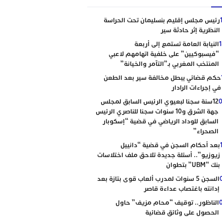
رئيس مجلس إقليم بنسليمان تحت الحراسة
النظرية إثر حادثة سير
النيابة العامة تستمع إلى أربعة
“فيسبوكيين” على خلفية اتهامهم لاعبي
المنتخب المغربي بـ”التآمر والخيانة”
حكم قضائي يبطل مخالفة سير بعد الطعن
في إجراءات الرادار
0
12سنة سجنا لبعيوي الرئيس السابق لمجلس
جهة الشرق و10 سنوات سجنا للناصري الرئيس
السابق للوداد الرياضي في قضية “إسكوبار
الصحراء”
بعد أحكام السجن في قضية “دانييل
زيوزيو”.. أسئلة جديدة تلاحق ملف اختلاسات
بنك “UBM” بتطوان
السجن 5 سنوات لمدرب ألعاب قوى بتازة بعد
إدانته باغتصاب عداءة قاصر
الناظور.. توقيف “محام مزيف” حاول
الحصول على وثائق قضائية