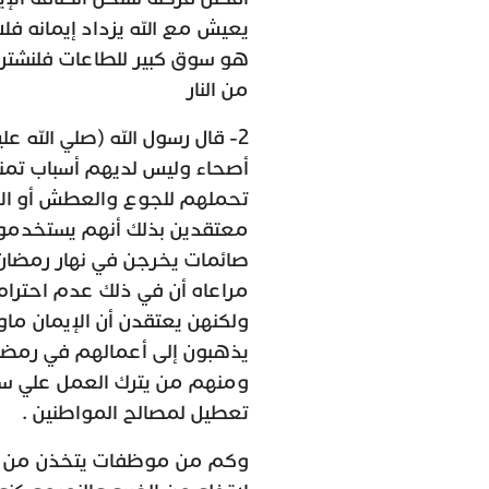
يعيش مع الله يزداد إيمانه فلا
هو سوق كبير للطاعات فلنشتري 
من النار
2- قال رسول الله (صلي الله 
أصحاء وليس لديهم أسباب تم
تحملهم للجوع والعطش أو الام
معتقدين بذلك أنهم يستخدمون
صائمات يخرجن في نهار رمضان
مراعاه أن في ذلك عدم احترا
ولكنهن يعتقدن أن الإيمان م
يذهبون إلى أعمالهم في رمض
ومنهم من يترك العمل علي سبي
تعطيل لمصالح المواطنين .
وكم من موظفات يتخذن من مقا