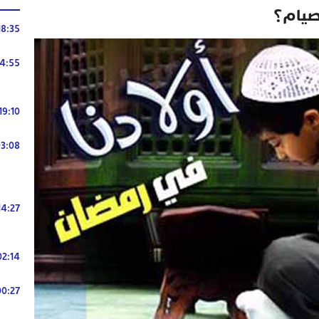
صيام؟
18:35
14:55
19:10
3:08
14:27
02:14
00:27