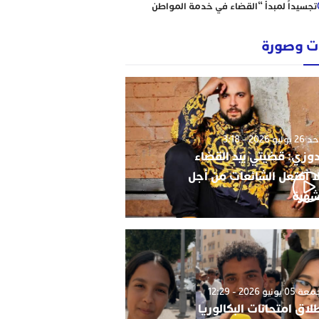
تجسيداً لمبدأ “القضاء في خدمة المواطن
إبتدائية الناظور نموذجا
رؤساء ونقباء للمحامين يتضامنون مع الاستاذ
 وصورة
حاجي .
من يحمي وجدة من كارثة عقارية وشيكة؟
أحكام نافذة، رسوم مجمدة، ومشاريع
سكنية مشبوهة تهدد هيبة القانون وأمن
التعمير
وليو 2026 - 3:18
دوزي: قضيتي بيد القضاء
ا أفتعل الشائعات من أجل
شهرة
0 يونيو 2026 - 12:29
لاق امتحانات البكالوريا