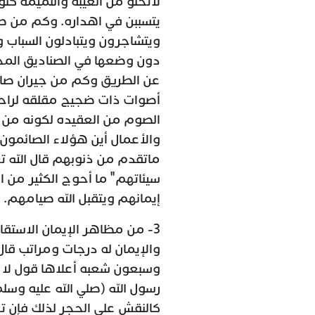
لاتخلو من الغيبه والنميمه ك
يتسببن في اهداره. وكم من ص
ويتشاجرون ويتبادلون السباب 
دون وضعها في الصناديق المخص
عن الطريق وكم من جيران صائ
أصوات ذات ضجيج مقلقه لراحت
الصوم من العقيده لكونه من أر
والأعمال أين هؤلاء الصائمون
ماتقدم من ذنوبهم قال الله تع
سيئاتهم" ما أحوج الكثير من ا
إيمانهم ويتقبل الله صيامهم.
3- من مظاهر الإيمان الاستق
والإيمان له درجات ومراتب قال 
وسبعون شعبه أعلاها قول لا إل
رسول الله (صلي الله عليه وسلم
كالنقش علي الحجر لذلك فإن تح