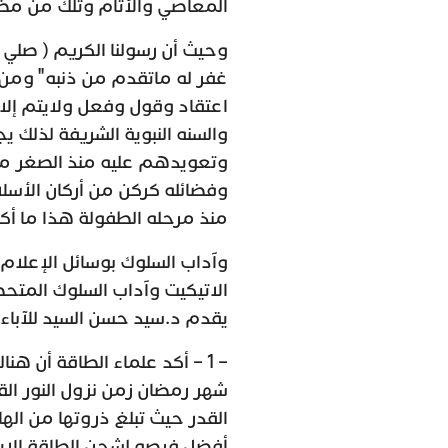
المعاصي والأثام وتلك من مظا
وحيث أن رسولنا الكريم ( صلي ا
غفر له ماتقدم من ذنبه" ومن ه
اعتقاد وقول وفعل ولايتم إلا ب
والسنه النبوية الشريفة لذلك ي
وتعويدهم عليه منذ الصغر مع 
وفضائله كركن من أركان الأس
منذ مرحله الطفولة هذا ما أكد
وآداب السلوك بوسائل الإعلام 
الاتيكيت وآداب السلوك المتح
يقدم د.سيد حسن السيد للآباء وا
– 1 – أكد علماء الطاقة أن 
شهر رمضان زمن نزول النور القر
القدر حيث تبلغ ذروتها من الهال
أفضل فرصه لشحن الطاقة الإيما