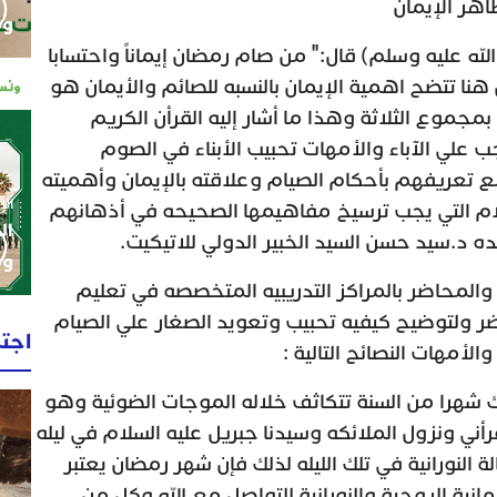
هر الإيمان
وم
لله عليه وسلم) قال:" من صام رمضان إيماناً واحتسابا
نا تتضح اهمية الإيمان بالنسبه للصائم والأيمان هو
مجموع الثلاثة وهذا ما أشار إليه القرأن الكريم
جب علي الآباء والأمهات تحبيب الأبناء في الصوم
تعريفهم بأحكام الصيام وعلاقته بالإيمان وأهميته
الإثنين 0
لام التي يجب ترسيخ مفاهيمها الصحيحه في أذهانهم
ال
ه د.سيد حسن السيد الخبير الدولي للاتيكيت.
وط
والمحاضر بالمراكز التدريبيه المتخصصه في تعليم
ضر ولتوضيح كيفيه تحبيب وتعويد الصغار علي الصيام
اجت
لأمهات النصائح التالية :
هناك شهرا من السنة تتكاثف خلاله الموجات الضوئية وهو
أني ونزول الملائكه وسيدنا جبريل عليه السلام في ليله
ة النورانية في تلك الليله لذلك فإن شهر رمضان يعتبر
نية الروحية والنورانية للتواصل مع الله وكل من