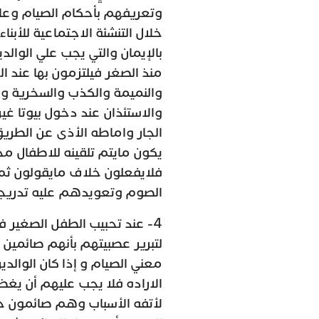
وتعريفهم بأحكام الصيام وعلا
خلال التنشئة الاجتماعية للأبن
بالإيمان والتي يجب علي الوال
منذ الصغر فيلتزمون بها عند ال
والنميمة والكذب والسخرية و
والاستئذان عند دخول بيوتا غ
الجار واماطه الأذى عن الطري
يكون مايتم تلقينه للاطفال مج
فلايفعلون خلاف مايقولون ثم
الصوم وتعويدهم عليه تدريجي
4- عند تحبيب الطفل الصغير في
لتبرير عصبيتهم بأنهم صائمين 
معني الصيام و إذا كان الوالد
الاراده فلا يجب عليهم أن يغ
لأتفه الأسباب وهم صائمون حت