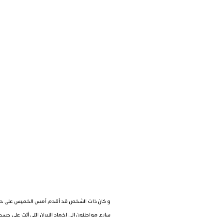
و كان ذات الشخص قد أقدم أمس الخميس على حرق جس
سارع مواطنون إلى إخماد النيران التي أتت على جسد