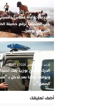
الثلاثاء 04 أغسطس 2026 - 6:42
الجديدة: وفاة غطاس خمسيني 
جني الطحالب ترفع حصيلة الضح
اثنين في يومين…
الأحد 02 أغسطس 2026 - 10:07
الدرك بسيدي بوزيد يفك احتجاز
ويوقف جانحا بعد تدخل بـ “م
الصعق”…
أضف تعليقك