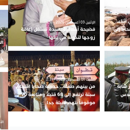
أثناء
الإثنين 03 أغسطس 2026 - 4:11
الجمعة 5
ايا إلى
فضيحة أخلاقية..سيدة تستغل إعاقة
ال
زوجها لتخونه في بيتها
ال
وي
خب
السبت 01 أغسطس 2026 - 2:31
 شابة
من بينهم طفلة.. حصيلة ضحايا اقتحام
سدس
سبتة ترتفع إلى 68 قتيلاً ومتابعة 70
موقوفاً بتهم ثقيلة جدا
الأحد 20 أ