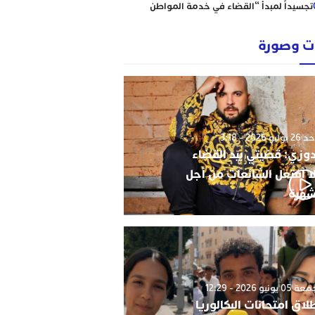
تجسيداً لمبدأ “القضاء في خدمة المواطن
إبتدائية الناظور نموذجا
رؤساء ونقباء للمحامين يتضامنون مع الاستاذ
 وصورة
حاجي .
من يحمي وجدة من كارثة عقارية وشيكة؟
أحكام نافذة، رسوم مجمدة، ومشاريع
سكنية مشبوهة تهدد هيبة القانون وأمن
التعمير
وليو 2026 - 3:18
دوزي: قضيتي بيد القضاء
ا أفتعل الشائعات من أجل
شهرة
0 يونيو 2026 - 12:29
لاق امتحانات البكالوريا