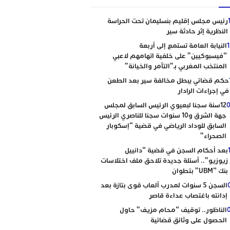
رئيس مجلس إقليم بنسليمان تحت الحراسة
النظرية إثر حادثة سير
النيابة العامة تستمع إلى أربعة
“فيسبوكيين” على خلفية اتهامهم لاعبي
المنتخب المغربي بـ”التآمر والخيانة”
حكم قضائي يبطل مخالفة سير بعد الطعن
في إجراءات الرادار
0
12سنة سجنا لبعيوي الرئيس السابق لمجلس
جهة الشرق و10 سنوات سجنا للناصري الرئيس
السابق للوداد الرياضي في قضية “إسكوبار
الصحراء”
بعد أحكام السجن في قضية “دانييل
زيوزيو”.. أسئلة جديدة تلاحق ملف اختلاسات
بنك “UBM” بتطوان
السجن 5 سنوات لمدرب ألعاب قوى بتازة بعد
إدانته باغتصاب عداءة قاصر
الناظور.. توقيف “محام مزيف” حاول
الحصول على وثائق قضائية