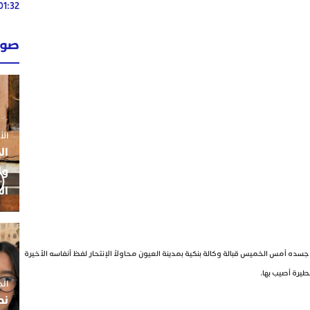
01:32
02:13
صوت
02:13
الأحد 26 ي
ال
ول
ال
سده أمس الخميس قبالة وكالة بنكية بمدينة العيون محاولاً الإنتحار لفظ أنفاسه الأخيرة
يرة أصيب بها.
الجمعة 5
نط