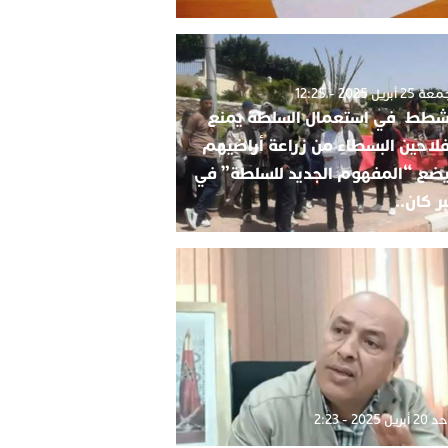
2 أبريل 2025 - 12:25
شطط في استعمال السلطة يمنع
فلاحين البسطاء من زراعة أراضيهم
ضع “المفهوم الجديد للسلطة” في
ر كان..
بريل 2025 - 2:23