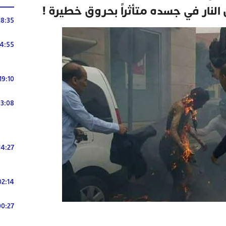
النار في جسده متأثراً بحروق خطيرة !
18:35
14:55
19:10
3:08
14:27
02:14
00:27