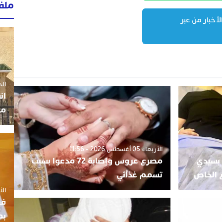
ملف
لأخبار من عبر
الجمعة 3
ان
مو
الأربعاء 05 أغسطس 2026 - 11:56
 بسيدي
مصرع عروس وإصابة 72 مدعوا بسبب
 الخاص
تسمم غذائي
الأربعاء
فع
بم