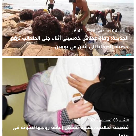
الثلاثاء 04 أغسطس 2026 - 6:42
الجديدة: وفاة غطاس خمسيني أثناء جني الطحالب ترفع
حصيلة الضحايا إلى اثنين في يومين…
الإثنين 03 أغسطس 2026 - 4:11
فضيحة أخلاقية..سيدة تستغل إعاقة زوجها لتخونه في
بيتها