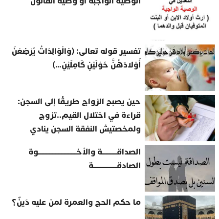
الوصية الواجبة أو وصية القانون
تفسير قوله تعالى: (وَالْوَالِدَاتُ يُرْضِعْنَ
أَوْلادَهُنَّ حَوْلَيْنِ كَامِلَيْنِ…)
حين يصبح الزواج طريقًا إلى السجن:
قراءة في اختلال القيم..تزوج
ولمخصتيش النفقة السجن ينادي
الصداقــــــــــة والأخــــــــــــــــــــــــــوة
الصادقــــــــــــــــة
ما حكم الحج والعمرة لمن عليه دَينٌ؟