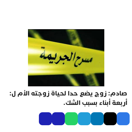
صادم: زوج يضع حدا لحياة زوجته الأم ل:
أربعة أبناء بسبب الشك.