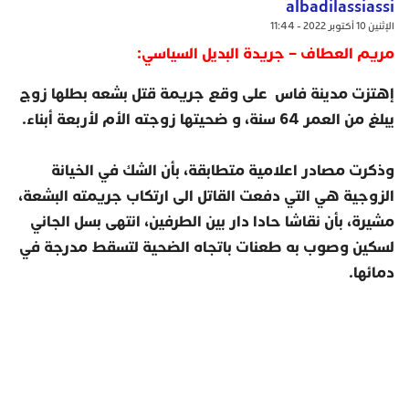
albadilassiassi
الإثنين 10 أكتوبر 2022 - 11:44
مريم العطاف – جريدة البديل السياسي:
إهتزت مدينة فاس على وقع جريمة قتل بشعه بطلها زوج
يبلغ من العمر 64 سنة، و ضحيتها زوجته الأم لأربعة أبناء
.
وذكرت مصادر اعلامية متطابقة، بأن الشك في الخيانة
الزوجية هي التي دفعت القاتل الى ارتكاب جريمته البشعة،
مشيرة، بأن نقاشا حادا دار بين الطرفين، انتهى بسل الجاني
لسكين وصوب به طعنات باتجاه الضحية لتسقط مدرجة في
دمائها
.