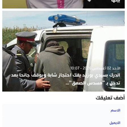
الأحد 02 أغسطس 2026 - 10:07
الدرك بسيدي بوزيد يفك احتجاز شابة ويوقف جانحا بعد
تدخل بـ “مسدس الصعق”…
أضف تعليقك