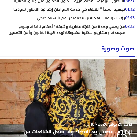
00:27
الناظور.. توقيف “محام مزيف” حاول الحصول على وثائق قضائية
01:32
تجسيداً لمبدأ “القضاء في خدمة المواطن إبتدائية الناظور نموذجا
02:13
رؤساء ونقباء للمحامين يتضامنون مع الاستاذ حاجي .
02:13
من يحمي وجدة من كارثة عقارية وشيكة؟ أحكام نافذة، رسوم
مجمدة، ومشاريع سكنية مشبوهة تهدد هيبة القانون وأمن التعمير
صوت وصورة
الأحد 26 يوليو 2026 - 3:18
الدوزي: قضيتي بيد القضاء ولا أفتعل الشائعات من