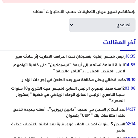
بإمكانكم تغيير عرض التعليقات حسب الاختيارات أسفله
آخر المقالات
18:35
رئيس مجلس إقليم بنسليمان تحت الحراسة النظرية إثر حادثة سير
14:55
النيابة العامة تستمع إلى أربعة “فيسبوكيين” على خلفية اتهامهم
لاعبي المنتخب المغربي بـ”التآمر والخيانة”
19:10
حكم قضائي يبطل مخالفة سير بعد الطعن في إجراءات الرادار
03:08
12سنة سجنا لبعيوي الرئيس السابق لمجلس جهة الشرق و10 سنوات
سجنا للناصري الرئيس السابق للوداد الرياضي في قضية “إسكوبار
الصحراء”
14:27
بعد أحكام السجن في قضية “دانييل زيوزيو”.. أسئلة جديدة تلاحق
ملف اختلاسات بنك “UBM” بتطوان
02:14
السجن 5 سنوات لمدرب ألعاب قوى بتازة بعد إدانته باغتصاب عداءة
قاصر