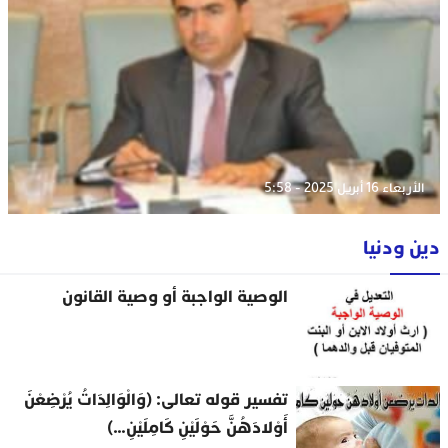
الأربعاء 16 أبريل 2025 - 5:58
دين ودنيا
الوصية الواجبة أو وصية القانون
تفسير قوله تعالى: (وَالْوَالِدَاتُ يُرْضِعْنَ
أَوْلادَهُنَّ حَوْلَيْنِ كَامِلَيْنِ…)