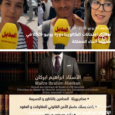
الجمعة 05 يونيو 2026 - 12:29
نطلاق امتحانات البكالوريا دورة يونيو 2026 في
مختلف أنحاء المملكة
السبت 25 أبريل 2026 - 7:30
الأستاذ ابراهيم ابركان يدخل غمار الامنتخابات