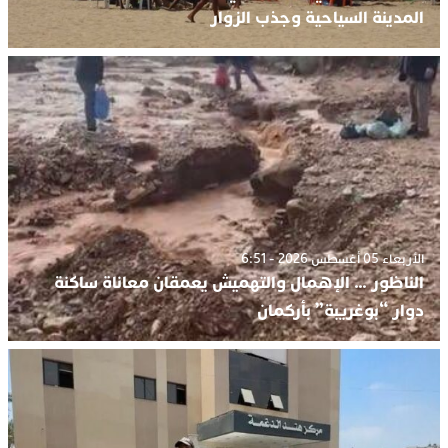
المدينة السياحية وجذب الزوار
الأربعاء 05 أغسطس 2026 - 6:51
الناظور … الإهمال والتهميش يعمقان معاناة ساكنة
دوار “بوغريبة” بأركمان