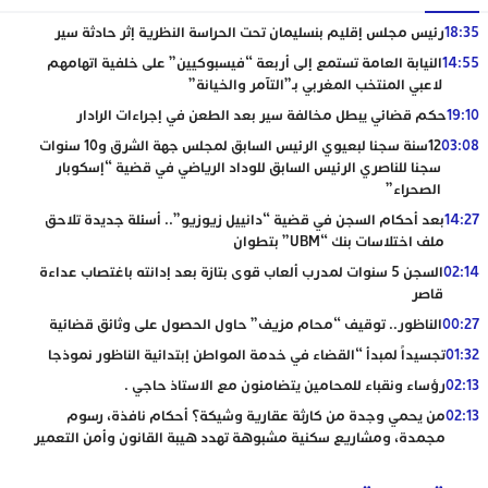
18:35
رئيس مجلس إقليم بنسليمان تحت الحراسة النظرية إثر حادثة سير
14:55
النيابة العامة تستمع إلى أربعة “فيسبوكيين” على خلفية اتهامهم
لاعبي المنتخب المغربي بـ”التآمر والخيانة”
19:10
حكم قضائي يبطل مخالفة سير بعد الطعن في إجراءات الرادار
03:08
12سنة سجنا لبعيوي الرئيس السابق لمجلس جهة الشرق و10 سنوات
سجنا للناصري الرئيس السابق للوداد الرياضي في قضية “إسكوبار
الصحراء”
14:27
بعد أحكام السجن في قضية “دانييل زيوزيو”.. أسئلة جديدة تلاحق
ملف اختلاسات بنك “UBM” بتطوان
02:14
السجن 5 سنوات لمدرب ألعاب قوى بتازة بعد إدانته باغتصاب عداءة
قاصر
00:27
الناظور.. توقيف “محام مزيف” حاول الحصول على وثائق قضائية
01:32
تجسيداً لمبدأ “القضاء في خدمة المواطن إبتدائية الناظور نموذجا
02:13
رؤساء ونقباء للمحامين يتضامنون مع الاستاذ حاجي .
02:13
من يحمي وجدة من كارثة عقارية وشيكة؟ أحكام نافذة، رسوم
مجمدة، ومشاريع سكنية مشبوهة تهدد هيبة القانون وأمن التعمير