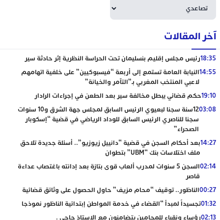
آخر المقالات
18:35
رئيس مجلس إقليم بنسليمان تحت الحراسة النظرية إثر حادثة سير
14:55
النيابة العامة تستمع إلى أربعة “فيسبوكيين” على خلفية اتهامهم
لاعبي المنتخب المغربي بـ”التآمر والخيانة”
19:10
حكم قضائي يبطل مخالفة سير بعد الطعن في إجراءات الرادار
03:08
12سنة سجنا لبعيوي الرئيس السابق لمجلس جهة الشرق و10 سنوات
سجنا للناصري الرئيس السابق للوداد الرياضي في قضية “إسكوبار
الصحراء”
14:27
بعد أحكام السجن في قضية “دانييل زيوزيو”.. أسئلة جديدة تلاحق
ملف اختلاسات بنك “UBM” بتطوان
02:14
السجن 5 سنوات لمدرب ألعاب قوى بتازة بعد إدانته باغتصاب عداءة
قاصر
00:27
الناظور.. توقيف “محام مزيف” حاول الحصول على وثائق قضائية
01:32
تجسيداً لمبدأ “القضاء في خدمة المواطن إبتدائية الناظور نموذجا
02:13
رؤساء ونقباء للمحامين يتضامنون مع الاستاذ حاجي .