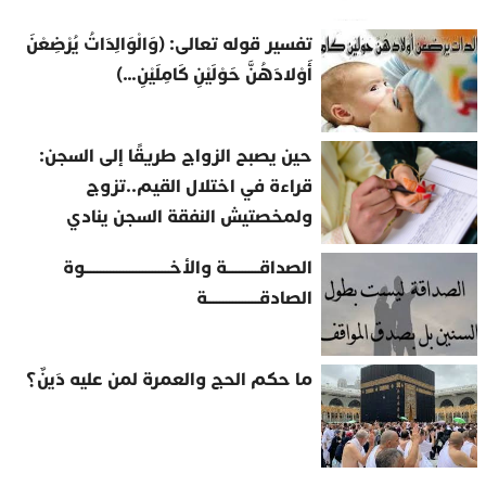
تفسير قوله تعالى: (وَالْوَالِدَاتُ يُرْضِعْنَ
أَوْلادَهُنَّ حَوْلَيْنِ كَامِلَيْنِ…)
حين يصبح الزواج طريقًا إلى السجن:
قراءة في اختلال القيم..تزوج
ولمخصتيش النفقة السجن ينادي
الصداقــــــــــة والأخــــــــــــــــــــــــــوة
الصادقــــــــــــــــة
ما حكم الحج والعمرة لمن عليه دَينٌ؟