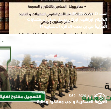
السبت 25 أبريل 2026 - 7:30
الأستاذ ابراهيم ابركان يدخل غمار الامنتخابات
الجزئية في بن طيب الدائرة الانتخابية 11
الثلاثاء 07 أبريل 2026 - 5:39
الخدمة العسكرية واجب ومفخرة وطنية