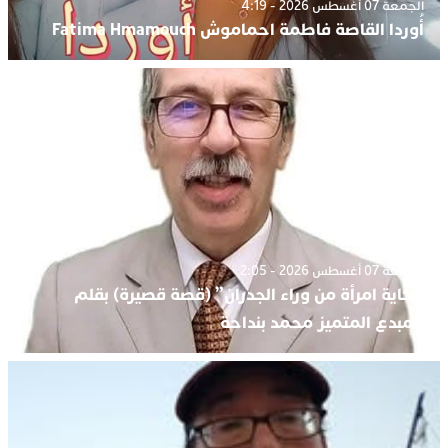
الجمعة 07 أغسطس 2026 - 4:19
أُوردا القاصة فاطمة احماموش Fatima Hmamouch
الجمعة 07 أغسطس 2026 - 2:05
حكاية امرأة من وراء الجدران” (قصة قصيرة) بقلم
المبدع المتميز محمد بنداحة