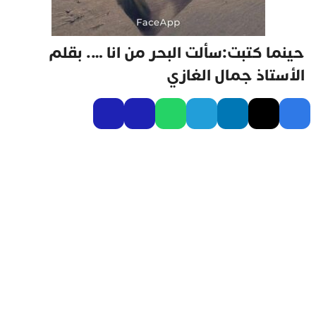
حينما كتبت:سألت البحر من انا …. بقلم
الأستاذ جمال الغازي