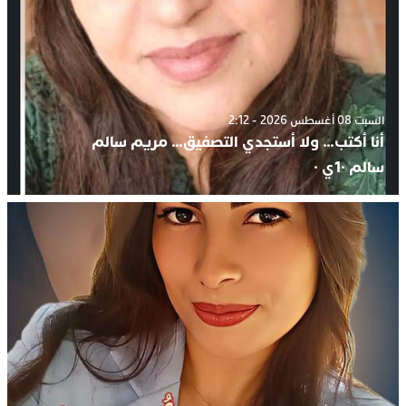
السبت 08 أغسطس 2026 - 2:12
أنا أكتب… ولا أستجدي التصفيق… مريم سالم
سالم ·1ي ·