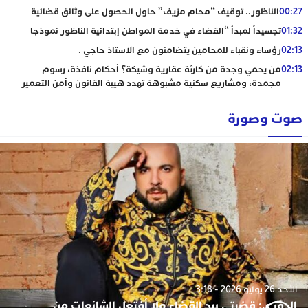
00:27
الناظور.. توقيف “محام مزيف” حاول الحصول على وثائق قضائية
01:32
تجسيداً لمبدأ “القضاء في خدمة المواطن إبتدائية الناظور نموذجا
02:13
رؤساء ونقباء للمحامين يتضامنون مع الاستاذ حاجي .
02:13
من يحمي وجدة من كارثة عقارية وشيكة؟ أحكام نافذة، رسوم
مجمدة، ومشاريع سكنية مشبوهة تهدد هيبة القانون وأمن التعمير
صوت وصورة
الأحد 26 يوليو 2026 - 3:18
الدوزي: قضيتي بيد القضاء ولا أفتعل الشائعات من