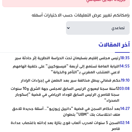
بإمكانكم تغيير عرض التعليقات حسب الاختيارات أسفله
آخر المقالات
18:35
رئيس مجلس إقليم بنسليمان تحت الحراسة النظرية إثر حادثة سير
14:55
النيابة العامة تستمع إلى أربعة “فيسبوكيين” على خلفية اتهامهم
لاعبي المنتخب المغربي بـ”التآمر والخيانة”
19:10
حكم قضائي يبطل مخالفة سير بعد الطعن في إجراءات الرادار
03:08
12سنة سجنا لبعيوي الرئيس السابق لمجلس جهة الشرق و10 سنوات
سجنا للناصري الرئيس السابق للوداد الرياضي في قضية “إسكوبار
الصحراء”
14:27
بعد أحكام السجن في قضية “دانييل زيوزيو”.. أسئلة جديدة تلاحق
ملف اختلاسات بنك “UBM” بتطوان
02:14
السجن 5 سنوات لمدرب ألعاب قوى بتازة بعد إدانته باغتصاب عداءة
قاصر