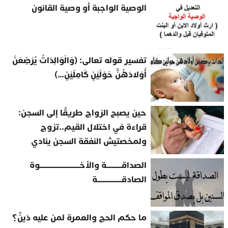
الوصية الواجبة أو وصية القانون
تفسير قوله تعالى: (وَالْوَالِدَاتُ يُرْضِعْنَ
أَوْلادَهُنَّ حَوْلَيْنِ كَامِلَيْنِ…)
حين يصبح الزواج طريقًا إلى السجن:
قراءة في اختلال القيم..تزوج
ولمخصتيش النفقة السجن ينادي
الصداقــــــــــة والأخــــــــــــــــــــــــــوة
الصادقــــــــــــــــة
ما حكم الحج والعمرة لمن عليه دَينٌ؟