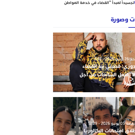
تجسيداً لمبدأ “القضاء في خدمة المواطن
إبتدائية الناظور نموذجا
رؤساء ونقباء للمحامين يتضامنون مع الاستاذ
 وصورة
حاجي .
من يحمي وجدة من كارثة عقارية وشيكة؟
أحكام نافذة، رسوم مجمدة، ومشاريع
سكنية مشبوهة تهدد هيبة القانون وأمن
التعمير
وليو 2026 - 3:18
دوزي: قضيتي بيد القضاء
ا أفتعل الشائعات من أجل
شهرة
0 يونيو 2026 - 12:29
لاق امتحانات البكالوريا