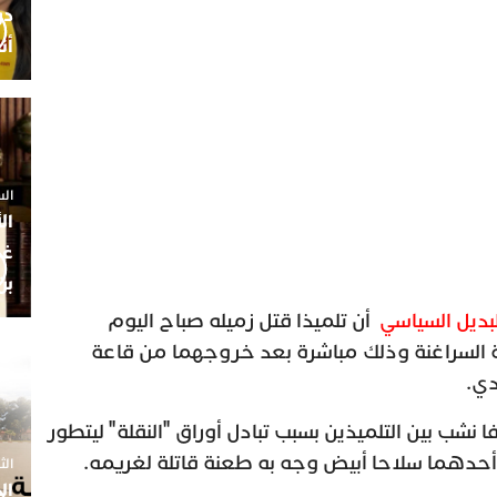
أن
السبت 25 
ال
غم
بن
بديل السياسي
أن تلميذا قتل زميله صباح اليوم
عة السراغنة وذلك مباشرة بعد خروجهما من قاعة
دي.
شب بين التلميذين بسبب تبادل أوراق "النقلة" ليتطور
 أحدهما سلاحا أبيض وجه به طعنة قاتلة لغريمه.
الثلاثاء 7
ال