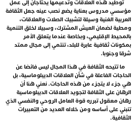
توطيد هذه العلاقات وتدعيمها يحتاجان إلى عمل
مؤسسي مدروس بعناية يضع نصب عينه جعل الثقافة
العربية الغنية وسيلة لتشبيك الصلات والعلاقات،
ومطية لضمان العيش المشترك، وسبيلا لخلق التنمية
بالمحيط الإقليمي، وبخاصة عندما يتعلق الأمر
بمكونات ثقافية عابرة للبلد، تنتمي إلى مجال ممتد
شرقا وجنوبا.
ما تتيحه الثقافة في هذا المجال ليس فائضا عن
الحاجات الفاعلة في شأن العلاقات الديبلوماسية، بل
هي جزء لا يتجزء من هذه الحاجات. نعني هنا أن
الرهان على الثقافة لتجويد العلاقات الديبلوماسية
رهان معقول تبرره قوة العامل الروحي والنفسي الذي
تنبني على أساسه ومن خلاله العديد من التعبيرات
الثقافية.