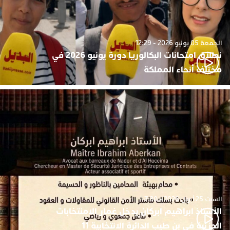
الجمعة 05 يونيو 2026 - 12:29
نطلاق امتحانات البكالوريا دورة يونيو 2026 في
مختلف أنحاء المملكة
السبت 25 أبريل 2026 - 7:30
الأستاذ ابراهيم ابركان يدخل غمار الامنتخابات
الجزئية في بن طيب الدائرة الانتخابية 11