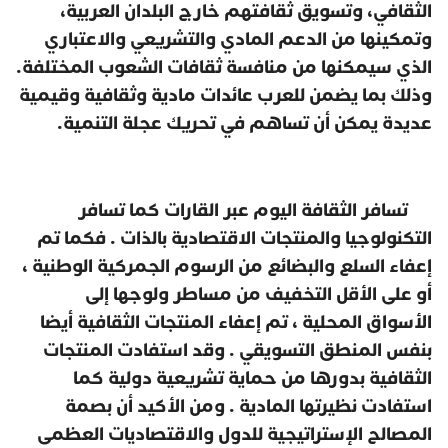
الثقافي
،
وتسويق ثقافتهم خارج البلدان العربية،
وتمكينها من الدعم المادي والتشريعي والاعتباري
الذي سيمكنها من منافسة ثقافات الشعوب المختلفة.
وذلك بما يضمن للعرب عائدات مادية وثقافية وقيمية
عديدة يمكن أن تساهم في تحريك عجلة التنمية.
تسافر الثقافة اليوم عبر القارات كما تسافر
التكنولوجيا والمنتجات الاقتصادية بالذات . فكما تم
إعفاء السلع والبضائع من الرسوم الجمركية الوطنية ،
أو على الأقل التخفيف من مساطر ولوجها إلى
الأسواق المحلية ، تم إعفاء المنتجات الثقافية أيضا
بنفس المنطق التسويقي . وقد استفادت المنتجات
الثقافية بدورها من حماية تشريعية دولية كما
استفادت نظيرتها المادية . ومن الأكيد أن بصمة
المصالح الإستراتيجية للدول والاقتصاديات العظمى