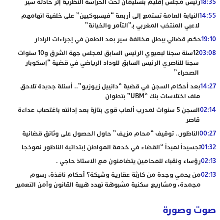
18:35
رئيس مجلس إقليم بنسليمان تحت الحراسة النظرية إثر حادثة سير
14:55
النيابة العامة تستمع إلى أربعة “فيسبوكيين” على خلفية اتهامهم
لاعبي المنتخب المغربي بـ”التآمر والخيانة”
19:10
حكم قضائي يبطل مخالفة سير بعد الطعن في إجراءات الرادار
03:08
12سنة سجنا لبعيوي الرئيس السابق لمجلس جهة الشرق و10 سنوات
سجنا للناصري الرئيس السابق للوداد الرياضي في قضية “إسكوبار
الصحراء”
14:27
بعد أحكام السجن في قضية “دانييل زيوزيو”.. أسئلة جديدة تلاحق
ملف اختلاسات بنك “UBM” بتطوان
02:14
السجن 5 سنوات لمدرب ألعاب قوى بتازة بعد إدانته باغتصاب عداءة
قاصر
00:27
الناظور.. توقيف “محام مزيف” حاول الحصول على وثائق قضائية
01:32
تجسيداً لمبدأ “القضاء في خدمة المواطن إبتدائية الناظور نموذجا
02:13
رؤساء ونقباء للمحامين يتضامنون مع الاستاذ حاجي .
02:13
من يحمي وجدة من كارثة عقارية وشيكة؟ أحكام نافذة، رسوم
مجمدة، ومشاريع سكنية مشبوهة تهدد هيبة القانون وأمن التعمير
صوت وصورة