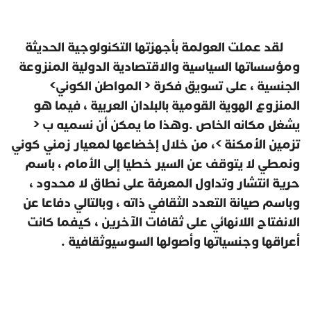
لقد عملت العولمة بأجهزتها التكنولوجية الحديثة
ومؤسساتها السياسية والاقتصادية الدولية المنزوعة
الجنسية ، على تسويق فكرة < المواطن الكوني>
المنزوع الهوية القومية بالبلدان العربية ، فيما هو
يشغل مكانه الخاص .وهذا ما يمكن أن نسميه ب <
تزمين الأمكنة >، من خلال إخضاعها لمعيار زمني كوني
ونمطي لا يتوقف عن السير خطيا إلى الأمام ، باسم
حرية انتشار وتداول المعرفة على نطاق لا محدود ،
وباسم صيانة التعدد الثقافي ذاته ، وبالتالي دفاعا عن
الانفتاح اللانهائي على ثقافات الآخرين ، كيفما كانت
أعراقها وجنسياتها وأصولها السوسيوثقافية .