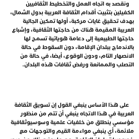
ونقصد به اتجاه العمل والتخطيط الثقافيين
الكفيلين بتثبيت أقدام الثقافة العربية بدول الشمال،
بهدف تحقيق غايات مركبة، أولها تمكين الجالية
العربية المقيمة هناك من حاجتها الثقافية، وإشباع
حاجتها الطبيعية إلى دعامة هوياتية تسمح لها
بالاندماج ببلدان الإقامة، دون السقوط في حالة
الانصهار التام، ودون الوقوع، أيضا، في حالة من
التصلب والممانعة ورفض ثقافات هذه البلدان.
على هذا الأساس ينبغي القول إن تسويق الثقافة
العربية في هذا الاتجاه ينبغي أن تتم من منظور
مؤسسي ينطلق من خلفيات علمية وسوسيوثقافية
ملائمة، أي ينبغي مواءمة القيم والتوجهات مع