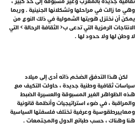
ثقافية جديدة بالمغرب وغير مسبوقة إلى حد كبير ،
وهي ما زالت في مراحلها وتشكلانها الجنينية . وربما
يمكن أن نختزل هويتها الشمولية في ذلك النوع من
الانتاجات الرمزية التي تدعى ب< الثقافة الرحالة > التي
لا وطن لها ولا حدود لها .
لكن هذا التدفق الضخم ذاته أدى إلى ميلاد
سياسات ثقافية وطنية جديدة ، حاولت التكيف مع
هذه الظواهر الغير المسبوقة والعسيرة الضبط
والمراقبة ، في ضوء استراتيجيات وأنظمة قانونية
ومعاييرطقوسية وعرفية تختلف فلسفتها السياسية
هنا وهناك ، حسب طبائع الدول والمجتمعات .