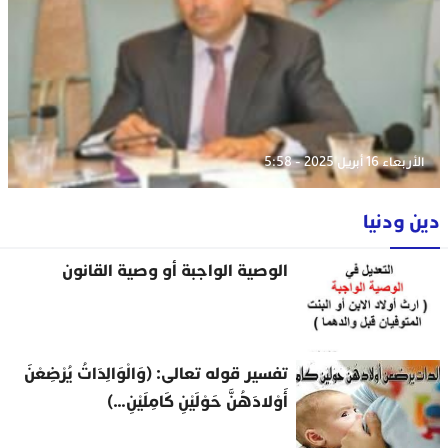
الأربعاء 16 أبريل 2025 - 5:58
دين ودنيا
الوصية الواجبة أو وصية القانون
تفسير قوله تعالى: (وَالْوَالِدَاتُ يُرْضِعْنَ
أَوْلادَهُنَّ حَوْلَيْنِ كَامِلَيْنِ…)