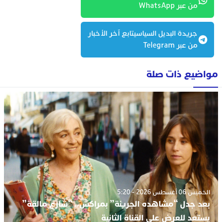
من عبر WhatsApp
جريدة البديل السياسيتابع آخر الأخبار
من عبر Telegram
مواضيع ذات صلة
الخميس 06 أغسطس 2026 - 5:20
بعد جدل “مشاهده الجريئة” بمراكش.. “شارع مالقة”
يستعد للعرض على القناة الثانية