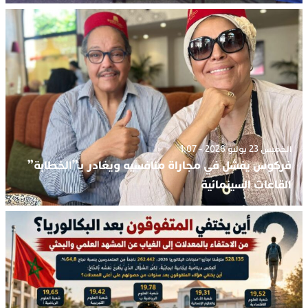
الخميس 23 يوليو 2026 - 1:07
فركوس يفشل في مجاراة منافسيه ويغادر بـ”الخطابة”
القاعات السينمائية