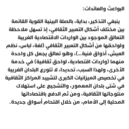
البواعث والعائدات:
ينبغي التذكير، بداية، بالصلة البينية القوية القائمة
بين مختلف أشكال التعبير الثقافي، إذ تسهل ملاحظة
التعالق الموجود بين الواردات الاقتصادية الغربية
ولواحقها من أشكال التعبير الثقافي (لغة، لباس، نظم
العيش، أذواق فنية…)، وهو تعالق يجعل كل واحدة
منهما (واردات اقتصادية، لواحق ثقافية) في خدمة
الأخرى، ولهذا السبب، تحديدا، لا تتورع البلدان الغربية
في تخصيص الميزانيات الكبرى لتشييد المراكز الثقافية
في شتى بلدان المعمور، والتشجيع على استهلاك
منتوجاتها الثقافية، ومن ثم الدفع باقتصاداتها
المحلية إلى الأمام، من خلال اقتحام أسواق جديدة.