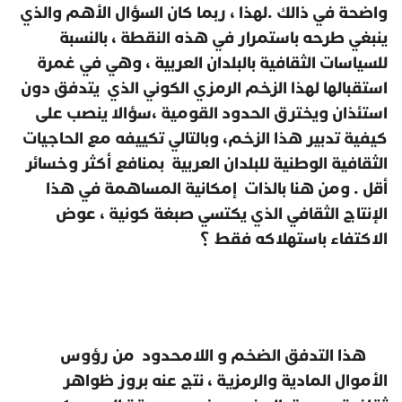
واضحة في ذالك .لهذا ، ربما كان السؤال الأهم والذي
ينبغي طرحه باستمرار في هذه النقطة ، بالنسبة
للسياسات الثقافية بالبلدان العربية ، وهي في غمرة
استقبالها لهذا الزخم الرمزي الكوني الذي يتدفق دون
استئذان ويخترق الحدود القومية ،سؤالا ينصب على
كيفية تدبير هذا الزخم، وبالتالي تكييفه مع الحاجيات
الثقافية الوطنية للبلدان العربية بمنافع أكثر وخسائر
أقل . ومن هنا بالذات إمكانية المساهمة في هذا
الإنتاج الثقافي الذي يكتسي صبغة كونية ، عوض
الاكتفاء باستهلاكه فقط ؟
هذا التدفق الضخم و اللامحدود من رؤوس
الأموال المادية والرمزية ، نتج عنه بروز ظواهر