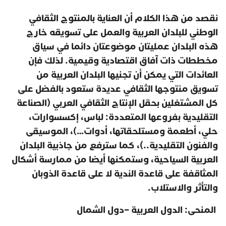
نقصد من هذا الكلام أن العناية بالمنتوج الثقافي
الوطني للبلدان العربية والعمل على تسويقه خارج
هذه البلدان عمليتان موضوعتان دائما في سياق
مخططات ذات آفاق اقتصادية وقيمية. لذلك فإن
العائدات التي يمكن أن تجنيها البلدان العربية من
تسويق منتوجها الثقافي عديدة ستعود بالفضل على
كل المشتغلين بحقل الإنتاج الثقافي العربي (الصناعة
التقليدية بفروعها المتعددة: لباس، إكسسوارات،
حلي، أطعمة ومستلحقاتها، أدوات…)، الموسيقى
والفنون التقليدية..)، كما سترفع من جاذبية البلدان
العربية السياحية، وستمكنها أيضا من ممارسة أشكال
المثاقفة على قاعدة الندية لا على قاعدة الذوبان
والتأثر والاستلاب.
المنحى: الدول العربية –دول الشمال