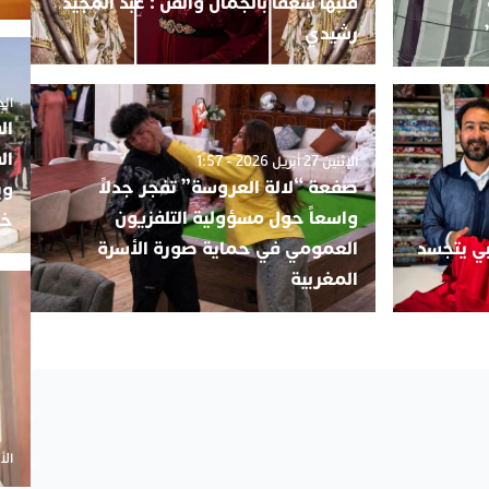
قلبها شغفًا بالجمال والفن : عبد المجيد
رشيدي
الجمعة 5
ال
ال
الإثنين 27 أبريل 2026 - 1:57
صفعة “لالة العروسة” تفجر جدلاً
وي
واسعاً حول مسؤولية التلفزيون
خب
بي يتجسد
العمومي في حماية صورة الأسرة
المغربية
الأحد 20 أ