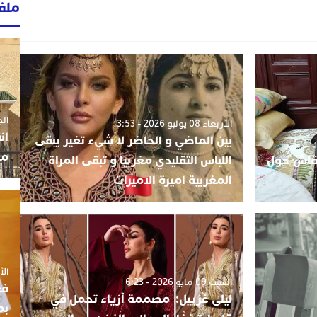
ملف
الجمعة 3
الأربعاء 08 يوليو 2026 - 3:53
ان
بين الماضي و الحاضر لا شيء تغير يبقی
مو
نقاش حول
اللباس التقليدي مغربيا و تبقی المراة
المغربية اميرة الاميرات
الأربعاء
السبت 09 مايو 2026 - 6:23
فع
ليلى غزييل: مصممة أزياء تحمل في
بم