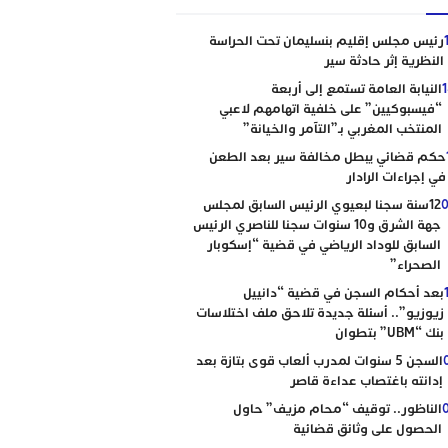
رئيس مجلس إقليم بنسليمان تحت الحراسة
النظرية إثر حادثة سير
النيابة العامة تستمع إلى أربعة
“فيسبوكيين” على خلفية اتهامهم لاعبي
المنتخب المغربي بـ”التآمر والخيانة”
حكم قضائي يبطل مخالفة سير بعد الطعن
في إجراءات الرادار
0
12سنة سجنا لبعيوي الرئيس السابق لمجلس
جهة الشرق و10 سنوات سجنا للناصري الرئيس
السابق للوداد الرياضي في قضية “إسكوبار
الصحراء”
بعد أحكام السجن في قضية “دانييل
زيوزيو”.. أسئلة جديدة تلاحق ملف اختلاسات
بنك “UBM” بتطوان
السجن 5 سنوات لمدرب ألعاب قوى بتازة بعد
إدانته باغتصاب عداءة قاصر
الناظور.. توقيف “محام مزيف” حاول
الحصول على وثائق قضائية