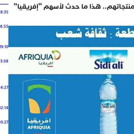
منتجاتهم.. هذا ما حدث لأسهم “إفريقيا”
18:35
14:55
19:10
3:08
14:27
02:14
00:27