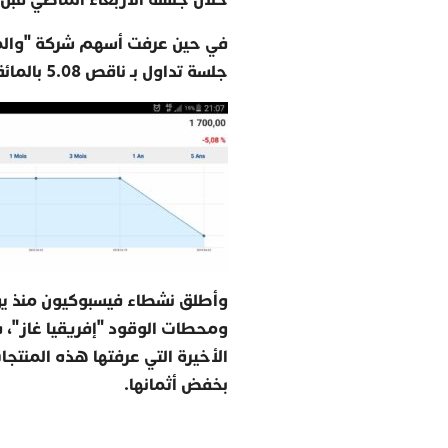
في حين عرفت أسهم شركة "والماس
جلسة تداول بـ ناقص 5.08 بالمائة، في انتظار معطيات أولى جلسات الأسبوع المقبل.
وأطلق نشطاء فيسبوكيون منذ يو
ومحطات الوقود "إفريقيا غاز"، 
الأخيرة التي عرفتها هذه المنتج
بخفض أثمانها.