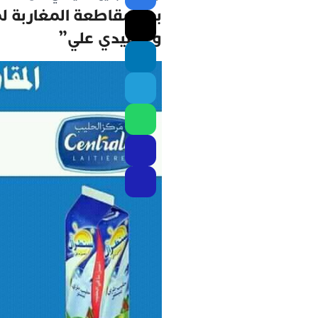
بعد مقاطعة المغاربة ل
و “سيدي علي”