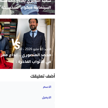
سعيد الناصري يغادر المنافسة
السينمائية مبكرا بـ”تسخسيخة”
الأحد 03 مايو 2026 - 9:50
محمد المنصوري .. إبداع مغر
في الأثواب الفاخرة :
أضف تعليقك