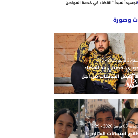
تجسيداً لمبدأ “القضاء في خدمة المواطن
إبتدائية الناظور نموذجا
رؤساء ونقباء للمحامين يتضامنون مع الاستاذ
 وصورة
حاجي .
من يحمي وجدة من كارثة عقارية وشيكة؟
أحكام نافذة، رسوم مجمدة، ومشاريع
سكنية مشبوهة تهدد هيبة القانون وأمن
التعمير
وليو 2026 - 3:18
دوزي: قضيتي بيد القضاء
ا أفتعل الشائعات من أجل
شهرة
0 يونيو 2026 - 12:29
لاق امتحانات البكالوريا