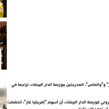
أن
السبت 25 
ال
غم
بن
و"والماس"، المدرجتين ببورصة الدار البيضاء، تراجعا في
ي لبورصة الدار البيضاء، أن أسهم "إفريقيا غاز"، انخفضت
الثلاثاء 7
ال
ن تعود للإستقرار.