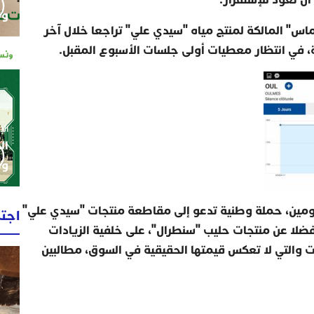
وم
" المالكة لمنتج مياه "سيدي علي" تراجعا خلال آخر
الإثنين 0
ال
وط
مين، حملة وطنية تدعو إلى مقاطعة منتجات "سيدي علي"
اجت
فضلا عن منتجات حليب "سنطرال"، على خلفية الزيادات
ات والتي لا تعكس قيمتها الحقيقية في السوق، مطالبين