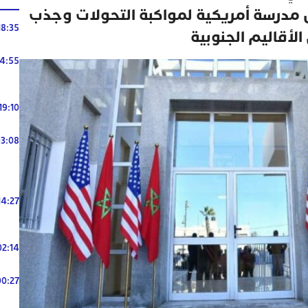
ل مدرسة أمريكية لمواكبة التحولات وجذب
18:35
الأقاليم الجنوبية
14:55
19:10
3:08
14:27
02:14
00:27