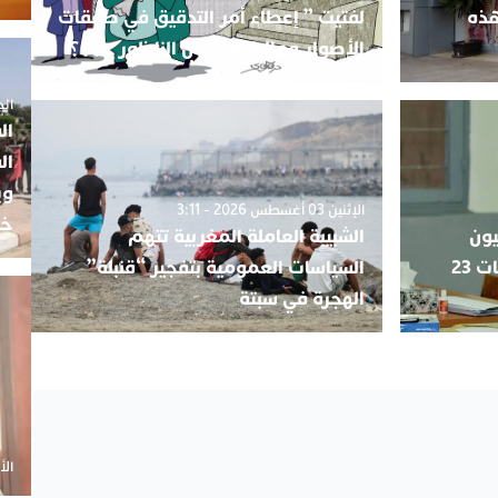
هذه
لفتيت ” إعطاء أمر التدقيق في صفقات
الأصوار ومالية مهرجان الناظور ..؟؟؟.
الجمعة 5
ال
ال
وي
الإثنين 03 أغسطس 2026 - 3:11
خب
يون
الشبيبة العاملة المغربية تتهم
يفقدون مقاعدهم قبيل انتخابات 23
السياسات العمومية بتفجير “قنبلة”
الهجرة في سبتة
الأحد 20 أ