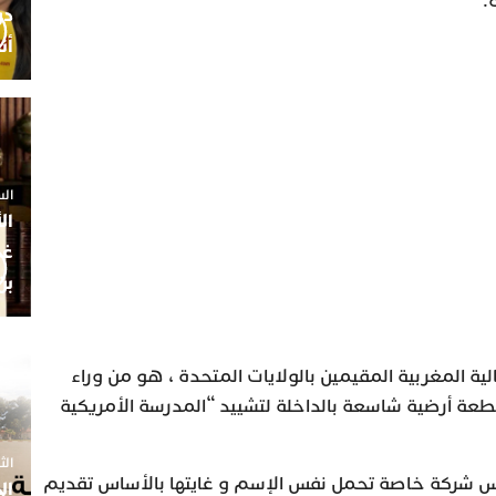
.
أن
السبت 25 
ال
غم
بن
لية المغربية المقيمين بالولايات المتحدة ، هو من وراء
عة أرضية شاسعة بالداخلة لتشييد “المدرسة الأمريكية
الثلاثاء 7
س شركة خاصة تحمل نفس الإسم و غايتها بالأساس تقديم
ال