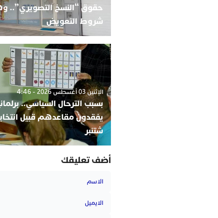
حقوق “النسخ التصويري”.. و
شروط التعويض
الإثنين 03 أغسطس 2026 - 4:46
بسبب الترحال السياسي.. برلمان
شتنبر
أضف تعليقك