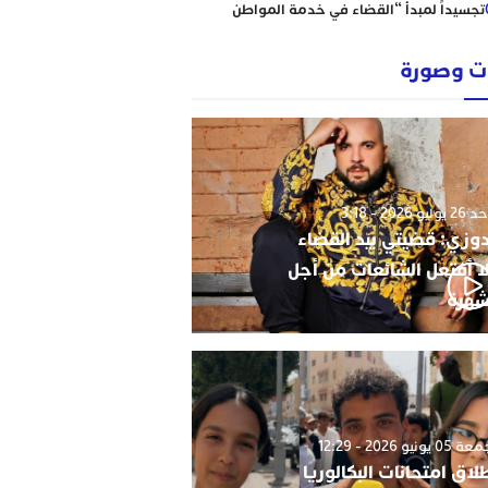
تجسيداً لمبدأ “القضاء في خدمة المواطن
إبتدائية الناظور نموذجا
رؤساء ونقباء للمحامين يتضامنون مع الاستاذ
 وصورة
حاجي .
من يحمي وجدة من كارثة عقارية وشيكة؟
أحكام نافذة، رسوم مجمدة، ومشاريع
سكنية مشبوهة تهدد هيبة القانون وأمن
التعمير
وليو 2026 - 3:18
دوزي: قضيتي بيد القضاء
ا أفتعل الشائعات من أجل
شهرة
0 يونيو 2026 - 12:29
لاق امتحانات البكالوريا