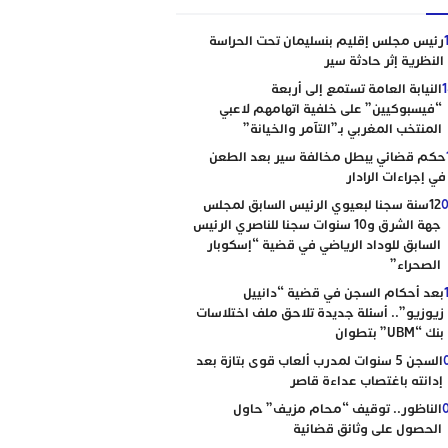
رئيس مجلس إقليم بنسليمان تحت الحراسة
النظرية إثر حادثة سير
النيابة العامة تستمع إلى أربعة
“فيسبوكيين” على خلفية اتهامهم لاعبي
المنتخب المغربي بـ”التآمر والخيانة”
حكم قضائي يبطل مخالفة سير بعد الطعن
في إجراءات الرادار
0
12سنة سجنا لبعيوي الرئيس السابق لمجلس
جهة الشرق و10 سنوات سجنا للناصري الرئيس
السابق للوداد الرياضي في قضية “إسكوبار
الصحراء”
بعد أحكام السجن في قضية “دانييل
زيوزيو”.. أسئلة جديدة تلاحق ملف اختلاسات
بنك “UBM” بتطوان
السجن 5 سنوات لمدرب ألعاب قوى بتازة بعد
إدانته باغتصاب عداءة قاصر
الناظور.. توقيف “محام مزيف” حاول
الحصول على وثائق قضائية