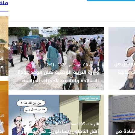
ملف
الجمعة 3
ان
هنيين من
السبت 08 أغسطس 2026 - 2:51
مو
ه حاجة
وزارة التربية الوطنية تعلن موعد عودة
الأساتذة والتلاميذ للحجرات الدراسية
الأربعاء
فع
الأربعاء 05 أغسطس 2026 - 4:56
بم
فادة من
أهل الناظور يتساءلون… هل بمقدور ”