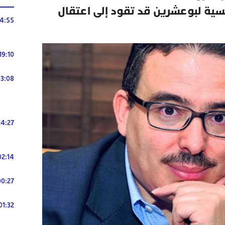
نسية لبوعشرين قد تقود إلى اعتقال
14:55
19:10
3:08
14:27
02:14
00:27
01:32