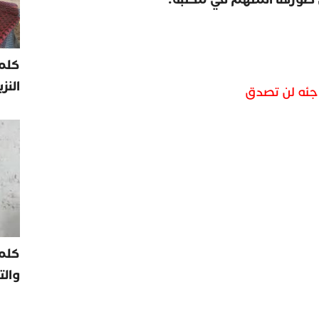
كلمة
النز
فاجئه لن تصدق
كلم
والت