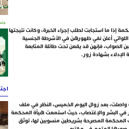
وم
ة إذا ما استجابت لطلب إجراء الخبرة، وكانت نتيجتها
 اللواتي أعلن نفي ظهورهن في الأشرطة الجنسية
ن الصواب، فإنهن قد يقعن تحت طائلة المتابعة
الإثنين 0
 الإدلاء بشهادة زور.
ال
وط
اجت
ية واصلت، بعد زوال اليوم الخميس، النظر في ملف
جار في البشر والإغتصاب، حيث استمعت هيأة المحكمة
 المحكمة المصرحة بشريطين منسوبين لها، توثق
 صورها المتهم في مكتبه.