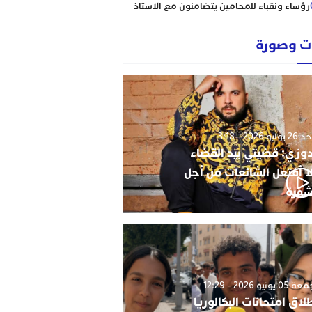
رؤساء ونقباء للمحامين يتضامنون مع الاستاذ
حاجي .
من يحمي وجدة من كارثة عقارية وشيكة؟
 وصورة
أحكام نافذة، رسوم مجمدة، ومشاريع
سكنية مشبوهة تهدد هيبة القانون وأمن
التعمير
استئنافية الرباط تنظر في سراح النقيب زيان؛
والدفاع يتمسك بالمادة 364 من المسطرة
الجنائية
وليو 2026 - 3:18
دوزي: قضيتي بيد القضاء
ا أفتعل الشائعات من أجل
شهرة
0 يونيو 2026 - 12:29
لاق امتحانات البكالوريا