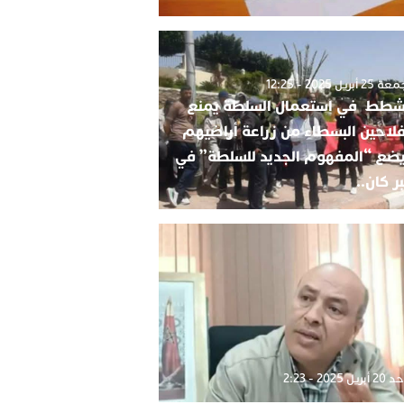
2 أبريل 2025 - 12:25
شطط في استعمال السلطة يمنع
فلاحين البسطاء من زراعة أراضيهم
ضع “المفهوم الجديد للسلطة” في
ر كان..
بريل 2025 - 2:23