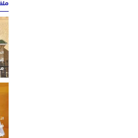
ملف
الجمعة 3
ان
مو
الأربعاء
فع
بم