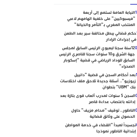
النيابة العامة تستمع إلى أربعة
“فيسبوكيين” على خلفية اتهامهم لاعبي
المنتخب المغربي بـ”التآمر والخيانة”
حكم قضائي يبطل مخالفة سير بعد الطعن
في إجراءات الرادار
0
12سنة سجنا لبعيوي الرئيس السابق لمجلس
جهة الشرق و10 سنوات سجنا للناصري الرئيس
السابق للوداد الرياضي في قضية “إسكوبار
الصحراء”
بعد أحكام السجن في قضية “دانييل
زيوزيو”.. أسئلة جديدة تلاحق ملف اختلاسات
بنك “UBM” بتطوان
السجن 5 سنوات لمدرب ألعاب قوى بتازة بعد
إدانته باغتصاب عداءة قاصر
الناظور.. توقيف “محام مزيف” حاول
الحصول على وثائق قضائية
تجسيداً لمبدأ “القضاء في خدمة المواطن
إبتدائية الناظور نموذجا