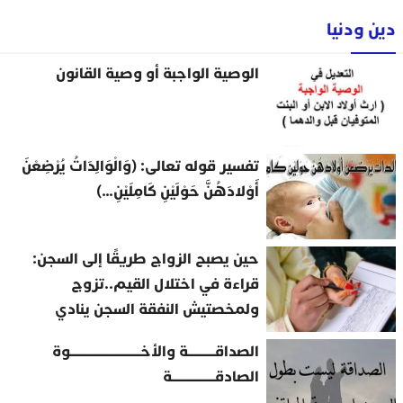
دين ودنيا
الوصية الواجبة أو وصية القانون
تفسير قوله تعالى: (وَالْوَالِدَاتُ يُرْضِعْنَ
أَوْلادَهُنَّ حَوْلَيْنِ كَامِلَيْنِ…)
حين يصبح الزواج طريقًا إلى السجن:
قراءة في اختلال القيم..تزوج
ولمخصتيش النفقة السجن ينادي
الصداقــــــــــة والأخــــــــــــــــــــــــــوة
الصادقــــــــــــــــة