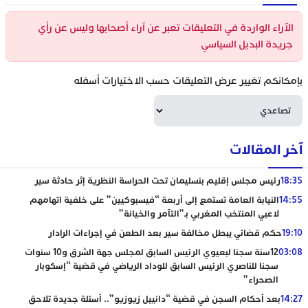
الآراء الواردة في التعليقات تعبر عن آراء أصحابها وليس عن رأي
جريدة البديل السياسي
بإمكانكم تغيير عرض التعليقات حسب الاختيارات أسفله
آخر المقالات
18:35
رئيس مجلس إقليم بنسليمان تحت الحراسة النظرية إثر حادثة سير
14:55
النيابة العامة تستمع إلى أربعة “فيسبوكيين” على خلفية اتهامهم
لاعبي المنتخب المغربي بـ”التآمر والخيانة”
19:10
حكم قضائي يبطل مخالفة سير بعد الطعن في إجراءات الرادار
03:08
12سنة سجنا لبعيوي الرئيس السابق لمجلس جهة الشرق و10 سنوات
سجنا للناصري الرئيس السابق للوداد الرياضي في قضية “إسكوبار
الصحراء”
14:27
بعد أحكام السجن في قضية “دانييل زيوزيو”.. أسئلة جديدة تلاحق