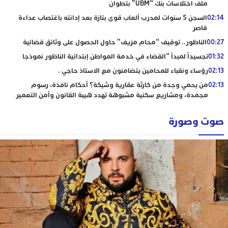
ملف اختلاسات بنك “UBM” بتطوان
02:14
السجن 5 سنوات لمدرب ألعاب قوى بتازة بعد إدانته باغتصاب عداءة
قاصر
00:27
الناظور.. توقيف “محام مزيف” حاول الحصول على وثائق قضائية
01:32
تجسيداً لمبدأ “القضاء في خدمة المواطن إبتدائية الناظور نموذجا
02:13
رؤساء ونقباء للمحامين يتضامنون مع الاستاذ حاجي .
02:13
من يحمي وجدة من كارثة عقارية وشيكة؟ أحكام نافذة، رسوم
مجمدة، ومشاريع سكنية مشبوهة تهدد هيبة القانون وأمن التعمير
صوت وصورة