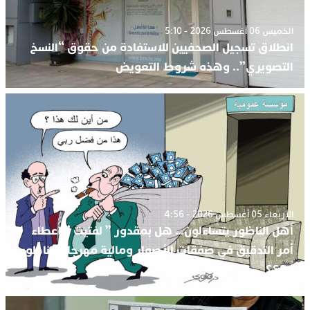
الخميس 06 أغسطس 2026 - 5:10
انطلاق تسجيل الصحفيين للاستفادة من حقوق “النسخ
التصويري”.. وهذه شروط التعويض
الأربعاء 05 أغسطس 2026 - 4:56
أهل الناظور يتساءلون… هل بمقدور ” لفتيت ” إعطاء
أمر التدقيق في صفقات الأصوار ومالية مهرجان الناظور
..؟؟؟.