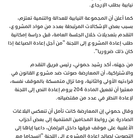
نيابية بطلب الإرجاع.
كما أعلن أن المجموعة النيابية للعدالة والتنمية تعتزم،
بسبب بعض الإشكالات المرتبطة بعدد من مواد المشروع،
التقدم بتعديلات خلال الجلسة العامة، قبل دراسة إمكانية
طلب إعادة المشروع إلى اللجنة “من أجل إعادة الصياغة إذا
كان ذلك ضروريا”.
من جهته، أكد رشيد حموني، رئيس فريق التقدم
والاشتراكية، أن المعارضة صوتت ضد مشروع القانون في
قراءتيه الأولى والثانية، وما تزال متمسكة بالموقف نفسه،
معتبرا أن تفعيل المادة 204 يروم إعادة النص إلى اللجنة
لإعادة النظر في عدد من مقتضياته.
وقال حموني إن المعارضة كانت تأمل أن تنعكس البلاغات
الصادرة عن روابط المحامين المنتمية إلى بعض أحزاب
الأغلبية على موقف فرقها داخل البرلمان، داعيا إياها إلى
التصويت لصالح إعادة المشروع إلى اللجنة “انسجاما مع