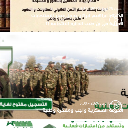
السبت 25 أبريل 2026 - 7:30
الأستاذ ابراهيم ابركان يدخل غمار الامنتخابات
الجزئية في بن طيب الدائرة الانتخابية 11
الثلاثاء 07 أبريل 2026 - 5:39
الخدمة العسكرية واجب ومفخرة وطنية