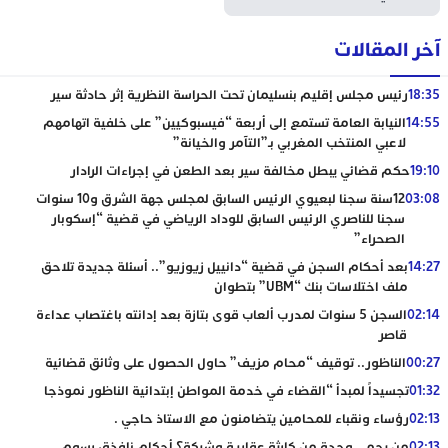
آخر المقالات
18:35
رئيس مجلس إقليم بنسليمان تحت الحراسة النظرية إثر حادثة سير
14:55
النيابة العامة تستمع إلى أربعة “فيسبوكيين” على خلفية اتهامهم
لاعبي المنتخب المغربي بـ”التآمر والخيانة”
19:10
حكم قضائي يبطل مخالفة سير بعد الطعن في إجراءات الرادار
03:08
12سنة سجنا لبعيوي الرئيس السابق لمجلس جهة الشرق و10 سنوات
سجنا للناصري الرئيس السابق للوداد الرياضي في قضية “إسكوبار
الصحراء”
14:27
بعد أحكام السجن في قضية “دانييل زيوزيو”.. أسئلة جديدة تلاحق
ملف اختلاسات بنك “UBM” بتطوان
02:14
السجن 5 سنوات لمدرب ألعاب قوى بتازة بعد إدانته باغتصاب عداءة
قاصر
00:27
الناظور.. توقيف “محام مزيف” حاول الحصول على وثائق قضائية
01:32
تجسيداً لمبدأ “القضاء في خدمة المواطن إبتدائية الناظور نموذجا
02:13
رؤساء ونقباء للمحامين يتضامنون مع الاستاذ حاجي .
02:13
من يحمي وجدة من كارثة عقارية وشيكة؟ أحكام نافذة، رسوم