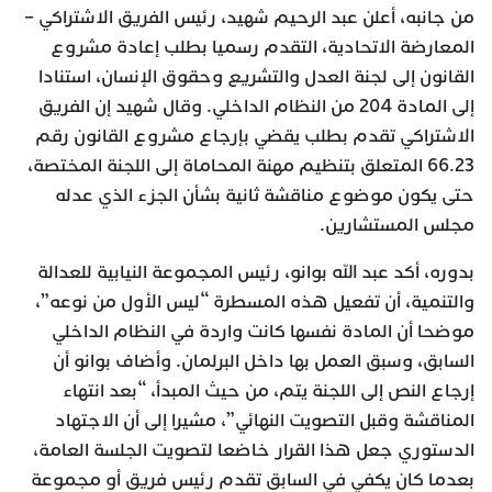
من جانبه، أعلن عبد الرحيم شهيد، رئيس الفريق الاشتراكي –
المعارضة الاتحادية، التقدم رسميا بطلب إعادة مشروع
القانون إلى لجنة العدل والتشريع وحقوق الإنسان، استنادا
إلى المادة 204 من النظام الداخلي. وقال شهيد إن الفريق
الاشتراكي تقدم بطلب يقضي بإرجاع مشروع القانون رقم
66.23 المتعلق بتنظيم مهنة المحاماة إلى اللجنة المختصة،
حتى يكون موضوع مناقشة ثانية بشأن الجزء الذي عدله
مجلس المستشارين.
بدوره، أكد عبد الله بوانو، رئيس المجموعة النيابية للعدالة
والتنمية، أن تفعيل هذه المسطرة “ليس الأول من نوعه”،
موضحا أن المادة نفسها كانت واردة في النظام الداخلي
السابق، وسبق العمل بها داخل البرلمان. وأضاف بوانو أن
إرجاع النص إلى اللجنة يتم، من حيث المبدأ، “بعد انتهاء
المناقشة وقبل التصويت النهائي”، مشيرا إلى أن الاجتهاد
الدستوري جعل هذا القرار خاضعا لتصويت الجلسة العامة،
بعدما كان يكفي في السابق تقدم رئيس فريق أو مجموعة