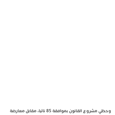
وحظي مشروع القانون بموافقة 85 نائبا، مقابل معارضة