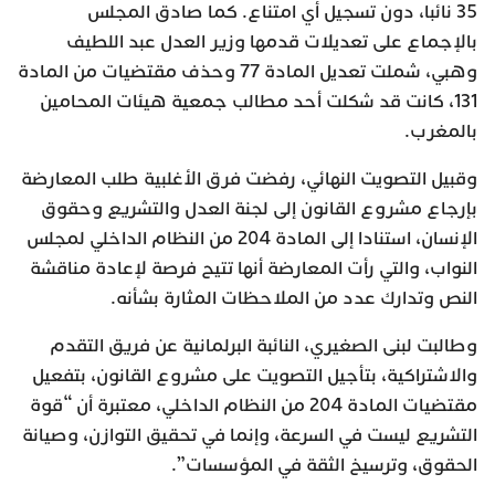
35 نائبا، دون تسجيل أي امتناع. كما صادق المجلس
بالإجماع على تعديلات قدمها وزير العدل عبد اللطيف
وهبي، شملت تعديل المادة 77 وحذف مقتضيات من المادة
131، كانت قد شكلت أحد مطالب جمعية هيئات المحامين
بالمغرب.
وقبيل التصويت النهائي، رفضت فرق الأغلبية طلب المعارضة
بإرجاع مشروع القانون إلى لجنة العدل والتشريع وحقوق
الإنسان، استنادا إلى المادة 204 من النظام الداخلي لمجلس
النواب، والتي رأت المعارضة أنها تتيح فرصة لإعادة مناقشة
النص وتدارك عدد من الملاحظات المثارة بشأنه.
وطالبت لبنى الصغيري، النائبة البرلمانية عن فريق التقدم
والاشتراكية، بتأجيل التصويت على مشروع القانون، بتفعيل
مقتضيات المادة 204 من النظام الداخلي، معتبرة أن “قوة
التشريع ليست في السرعة، وإنما في تحقيق التوازن، وصيانة
الحقوق، وترسيخ الثقة في المؤسسات”.