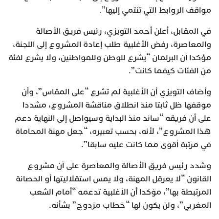
مواقف الروابط التي تنتمي إليها”.
في المقابل، أعلن أحمد التويزي، رئيس فريق الأصالة
والمعاصرة، رفض الأغلبية طلب إعادة المشروع إلى اللجنة،
مؤكدا أن البرلمان “يشرع للوطن وللمواطنين، ولا يشرع لفئة
من الفئات كيفما كانت”.
وأضاف التويزي أن الأغلبية لم تشرع “على المقاس”، وأن
موقفها ظل ثابتا منذ انطلاق مناقشة المشروع، مشددا
على أن فريقه “ساند منذ البداية وسيواصل إلى النهاية دعم
هذا المشروع”، لأنه، بحسب تعبيره، “جعل مهنة المحاماة
في مرتبة أقوى مما كانت عليه سابقا”.
وشدد رئيس فريق الأصالة والمعاصرة على أن مشروع
القانون “لا يعرقل المهنة، ولا يمس استقلاليتها أو الحصانة
المرتبطة بها”، مؤكدا أن الأغلبية تدعمه “أمام الشعب
المغربي”، ولن يكون لها “خطاب مزدوج” بشأنه.