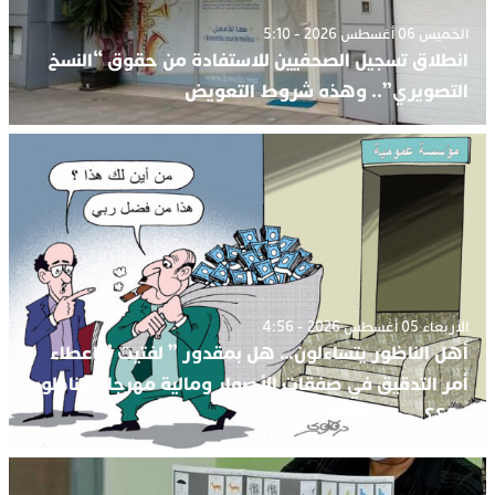
الخميس 06 أغسطس 2026 - 5:10
انطلاق تسجيل الصحفيين للاستفادة من حقوق “النسخ
التصويري”.. وهذه شروط التعويض
الأربعاء 05 أغسطس 2026 - 4:56
أهل الناظور يتساءلون… هل بمقدور ” لفتيت ” إعطاء
أمر التدقيق في صفقات الأصوار ومالية مهرجان الناظور
..؟؟؟.