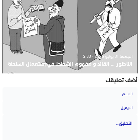
الجمعة 31 يوليو 2026 - 5:33
الناظور … القائد و مفهوم الشطط في إستعمال السلطة
أضف تعليقك