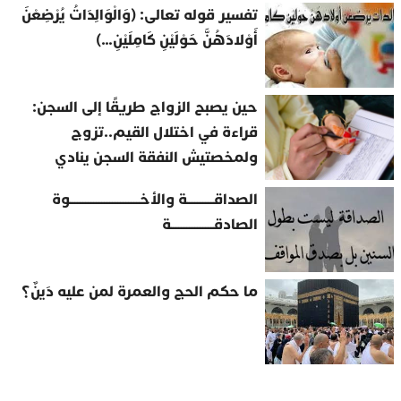
تفسير قوله تعالى: (وَالْوَالِدَاتُ يُرْضِعْنَ
أَوْلادَهُنَّ حَوْلَيْنِ كَامِلَيْنِ…)
حين يصبح الزواج طريقًا إلى السجن:
قراءة في اختلال القيم..تزوج
ولمخصتيش النفقة السجن ينادي
الصداقــــــــــة والأخــــــــــــــــــــــــــوة
الصادقــــــــــــــــة
ما حكم الحج والعمرة لمن عليه دَينٌ؟