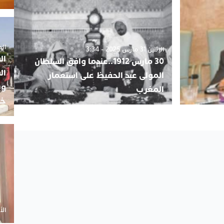
الجمعة 5
الإثنين 31 مارس 2025 - 3:34
ال
30 مارس 1912..عندما وافق السلطان
ال
المولى عبد الحفيظ على استعمار
وي
المغرب
خب
الأحد 20 أ