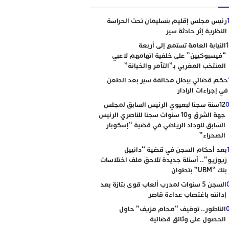
رئيس مجلس إقليم بنسليمان تحت الحراسة
النظرية إثر حادثة سير
النيابة العامة تستمع إلى أربعة
“فيسبوكيين” على خلفية اتهامهم لاعبي
المنتخب المغربي بـ”التآمر والخيانة”
حكم قضائي يبطل مخالفة سير بعد الطعن
في إجراءات الرادار
0
12سنة سجنا لبعيوي الرئيس السابق لمجلس
جهة الشرق و10 سنوات سجنا للناصري الرئيس
السابق للوداد الرياضي في قضية “إسكوبار
الصحراء”
بعد أحكام السجن في قضية “دانييل
زيوزيو”.. أسئلة جديدة تلاحق ملف اختلاسات
بنك “UBM” بتطوان
السجن 5 سنوات لمدرب ألعاب قوى بتازة بعد
إدانته باغتصاب عداءة قاصر
الناظور.. توقيف “محام مزيف” حاول
الحصول على وثائق قضائية