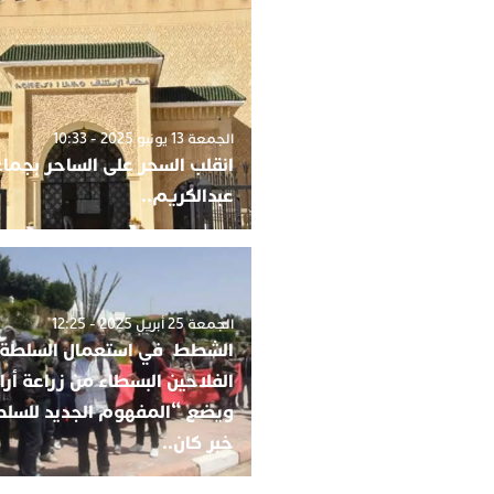
الجمعة 13 يونيو 2025 - 10:33
انقلب السحر على الساحر بجما
عبدالكريم..
الجمعة 25 أبريل 2025 - 12:25
الشطط في استعمال السلطة 
الفلاحين البسطاء من زراعة أر
ويضع “المفهوم الجديد للسل
خبر كان..