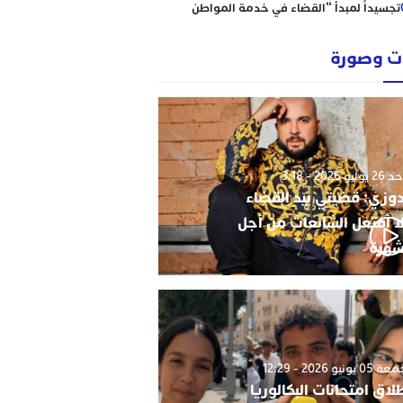
تجسيداً لمبدأ “القضاء في خدمة المواطن
إبتدائية الناظور نموذجا
رؤساء ونقباء للمحامين يتضامنون مع الاستاذ
 وصورة
حاجي .
من يحمي وجدة من كارثة عقارية وشيكة؟
أحكام نافذة، رسوم مجمدة، ومشاريع
سكنية مشبوهة تهدد هيبة القانون وأمن
التعمير
وليو 2026 - 3:18
دوزي: قضيتي بيد القضاء
ا أفتعل الشائعات من أجل
شهرة
0 يونيو 2026 - 12:29
لاق امتحانات البكالوريا