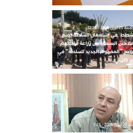
2 أبريل 2025 - 12:25
شطط في استعمال السلطة يمنع
فلاحين البسطاء من زراعة أراضيهم
ضع “المفهوم الجديد للسلطة” في
ر كان..
بريل 2025 - 2:23