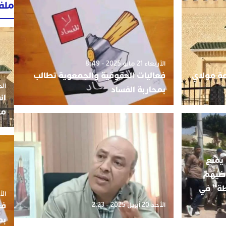
ملف
الأربعاء 21 مايو 2025 - 8:49
عة مولاي
فعاليات الحقوقية والجمعوية تطالب
الجمعة 3
بمحاربة الفساد
ان
مو
يمنع
اضيهم
طة” في
الأربعاء
فع
الأحد 20 أبريل 2025 - 2:23
بم