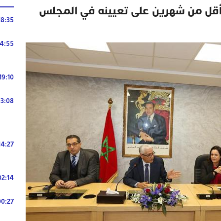
أقل من شهرين على تعيينه في المجلس
18:35
14:55
19:10
3:08
14:27
02:14
00:27