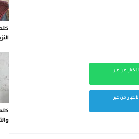
كلمة
النز
لأخبار من عبر
لأخبار من عبر
كلم
والت