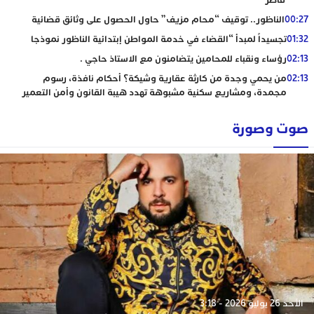
قاصر
00:27
الناظور.. توقيف “محام مزيف” حاول الحصول على وثائق قضائية
01:32
تجسيداً لمبدأ “القضاء في خدمة المواطن إبتدائية الناظور نموذجا
02:13
رؤساء ونقباء للمحامين يتضامنون مع الاستاذ حاجي .
02:13
من يحمي وجدة من كارثة عقارية وشيكة؟ أحكام نافذة، رسوم
مجمدة، ومشاريع سكنية مشبوهة تهدد هيبة القانون وأمن التعمير
صوت وصورة
الأحد 26 يوليو 2026 - 3:18