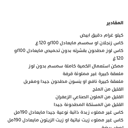
المقادير
كيلو غرام دقيق ابيض
كاس زنجلان او سمسم مايعادل 100او 120غ
كاس لوز مطحون بقشرته بدون تحميص مايعادل 100او
120غ
ممكن استعمال الكمية كاملة سمسم بدون لوز
ملعقة كبيرة غير مملوئة قرفة
ملعقة كبيرة نافع او ينسون مطحون جيدا ومغربل
القليل من الملح
القليل من الملون الصناعي الزعفران
القليل من المستكة المطحونة جيدا
كاس غير مملوء زبدة ذائبة نوعية جيدا مايعادل 190مل
كاس غير مملوء زيت نباتية او زيت الزيتون مايعادل 190مل
اصفر بيضة