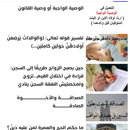
الوصية الواجبة أو وصية القانون
تفسير قوله تعالى: (وَالْوَالِدَاتُ يُرْضِعْنَ
أَوْلادَهُنَّ حَوْلَيْنِ كَامِلَيْنِ…)
حين يصبح الزواج طريقًا إلى السجن:
قراءة في اختلال القيم..تزوج
ولمخصتيش النفقة السجن ينادي
الصداقــــــــــة والأخــــــــــــــــــــــــــوة
الصادقــــــــــــــــة
ما حكم الحج والعمرة لمن عليه دَينٌ؟