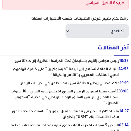
جريدة البديل السياسي
بإمكانكم تغيير عرض التعليقات حسب الاختيارات أسفله
آخر المقالات
18:35
رئيس مجلس إقليم بنسليمان تحت الحراسة النظرية إثر حادثة سير
14:55
النيابة العامة تستمع إلى أربعة “فيسبوكيين” على خلفية اتهامهم
لاعبي المنتخب المغربي بـ”التآمر والخيانة”
19:10
حكم قضائي يبطل مخالفة سير بعد الطعن في إجراءات الرادار
03:08
12سنة سجنا لبعيوي الرئيس السابق لمجلس جهة الشرق و10 سنوات
سجنا للناصري الرئيس السابق للوداد الرياضي في قضية “إسكوبار
الصحراء”
14:27
بعد أحكام السجن في قضية “دانييل زيوزيو”.. أسئلة جديدة تلاحق
ملف اختلاسات بنك “UBM” بتطوان
02:14
السجن 5 سنوات لمدرب ألعاب قوى بتازة بعد إدانته باغتصاب عداءة