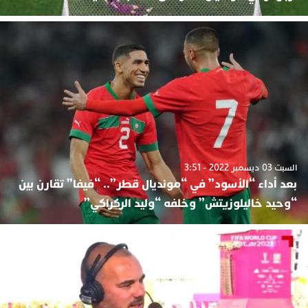
السبت 03 ديسمبر 2022 - 3:51
بعد أداء “الأسود” في “مونديال قطر”.. “فيفا” تقارن بين
“وحيد خاليلوزيتش” وخلفه “وليد الركراكي”