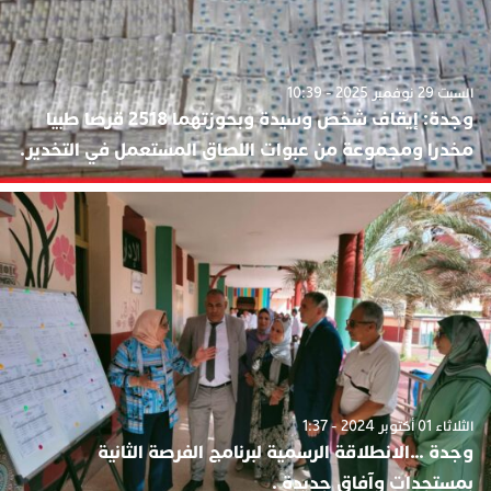
السبت 29 نوفمبر 2025 - 10:39
وجدة: إيقاف شخص وسيدة وبحوزتهما 2518 قرصا طبيا
مخدرا ومجموعة من عبوات اللصاق المستعمل في التخدير.
الثلاثاء 01 أكتوبر 2024 - 1:37
وجدة …الانطلاقة الرسمية لبرنامج الفرصة الثانية
بمستجدات وآفاق جديدة .