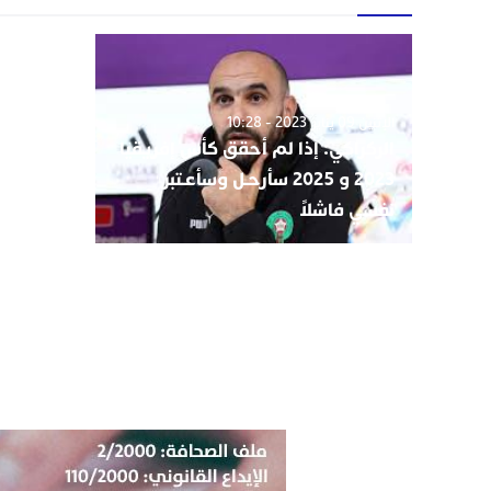
الإثنين 09 يناير 2023 - 10:28
الركراكي: إذا لم أحقق كأس إفريقيا
2023 و 2025 سأرحـل وسأعـتبر
نفسي فاشلاً⁦