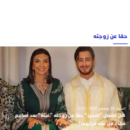
حقا عن زوجته
السبت 05 نوفمبر 2022 - 3:00
هل انفصل “لمجرد” حقا عن زوجته “غيثة” بعد أسابيع
فقط من عقد قرانهما؟