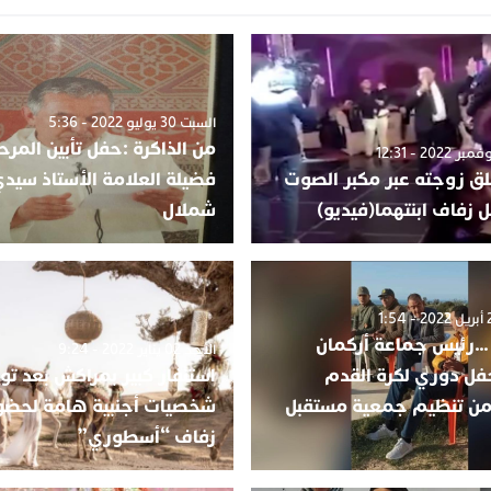
السبت 30 يوليو 2022 - 5:36
من الذاكرة :حفل تأبين المر
ق زوجته عبر مكبر الصوت
فضيلة العلامة الأستاذ سيد
ل زفاف ابنتهما(فيديو)
شملال
 …رئيس جماعة أركمان
الأحد 02 يناير 2022 - 9:24
فل دوري لكرة القدم
استنفار كبير بمراكش بعد تو
 من تنظيم جمعية مستقبل
شخصيات أجنبية هامة لحضو
زفاف “أسطوري”