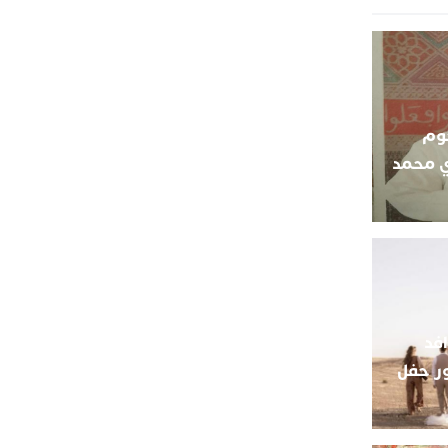
حوم
ي محمد
افد
ر حفل