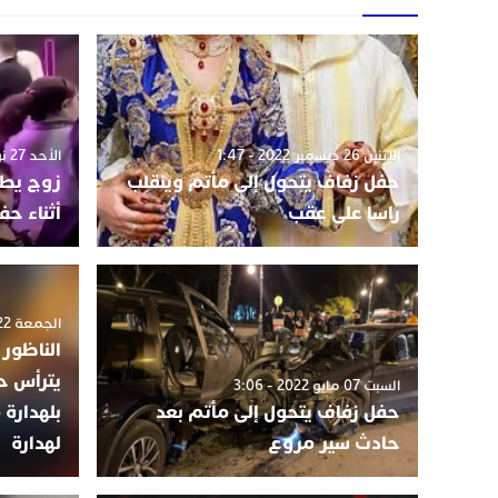
الإثنين 26 ديسمبر 2022 - 1:47
الأحد 27 نوفمبر 2022 - 12:31
حفل زفاف يتحول إلى مأتم وينقلب
زوج يطل
راسا على عقب
أثناء حف
الجمعة 22 أبريل 2022 - 1:54
الناظور
يترأس ح
السبت 07 مايو 2022 - 3:06
حفل زفاف يتحول إلى مأتم بعد
بلهدارة
حادث سير مروع
لهدارة