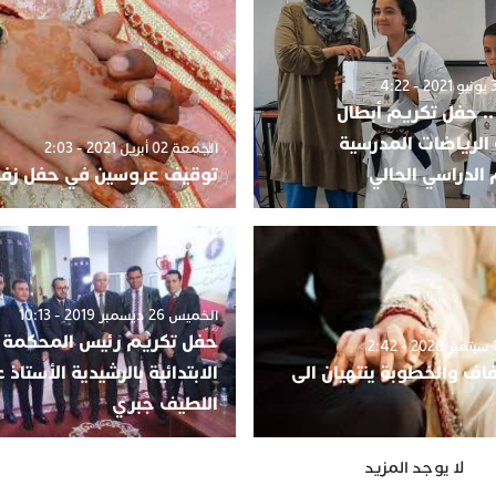
.. حفل تكريم أبطال
الرياضات المدرسية
الجمعة 02 أبريل 2021 - 2:03
الدراسي الحالي
توقيف عروسين في حفل زف
الخميس 26 ديسمبر 2019 - 10:13
حفل تكريم رئيس المحكمة
اف والخطوبة ينتهيان الى
الابتدائية بالرشيدية الأستاذ ع
اللطيف جبري
لا يوجد المزيد