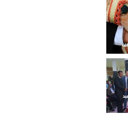
اف
بد