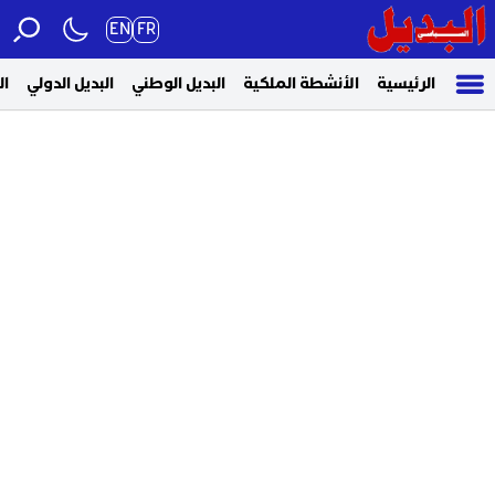
EN
FR
الرئيسية
الأنشطة الملكية
البديل الوطني
البديل الدولي
ال