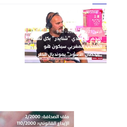
الإثنين 21 نوفمبر 2022 - 9:52
النجم الهولندي “شنايدر” بكل ثقة:
المنتخب المغربي سيكون هو
“الحصان الأسود” بمونديال قطر