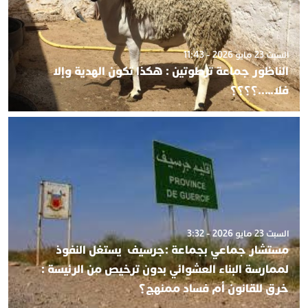
السبت 23 مايو 2026 - 11:43
الناظور جماعة تزطوتين : هكذا تكون الهدية وإلا
فلا…..؟؟؟؟
السبت 23 مايو 2026 - 3:32
مستشار جماعي بجماعة :جرسيف يستغل النفوذ
لممارسة البناء العشوائي بدون ترخيص من الرئيسة :
خرق للقانون أم فساد ممنهج؟