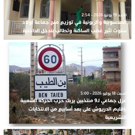
الأحد 19 يوليو 2026 - 2:54
المحسوبية والزبونية في توزيع منح جماعة أولاد
ستوت تثير غضب الساكنة وتطالب بتدخل الداخلية
السبت 18 يوليو 2026 - 5:00
عزل جماعي لـ9 منتخبين يربك حزب الحركة الشعبية
بإقليم الدريوش على بعد أسابيع من الانتخابات
التشريعية