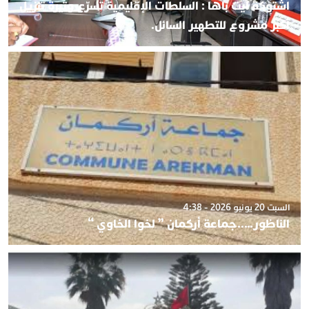
اشتوكة ايت باها : السلطات الإقليمية تسرّع وتيرة تنزيل
أكبر مشروع للتطهير السائل.
السبت 20 يونيو 2026 - 4:38
الناظور…..جماعة أركمان ” لخوا الخاوي “