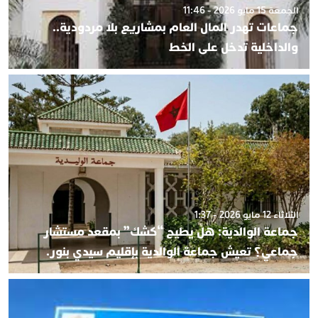
الجمعة 15 مايو 2026 - 11:46
جماعات تهدر المال العام بمشاريع بلا مردودية..
والداخلية تدخل على الخط
الثلاثاء 12 مايو 2026 - 1:37
جماعة الوالدية: هل يطيح “كشك” بمقعد مستشار
جماعي؟ تعيش جماعة الوالدية بإقليم سيدي بنور.