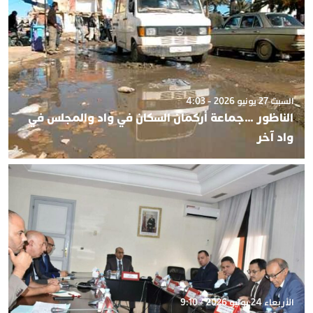
السبت 27 يونيو 2026 - 4:03
الناظور …جماعة أركمان السكان في واد والمجلس في
واد آخر
الأربعاء 24 يونيو 2026 - 9:10