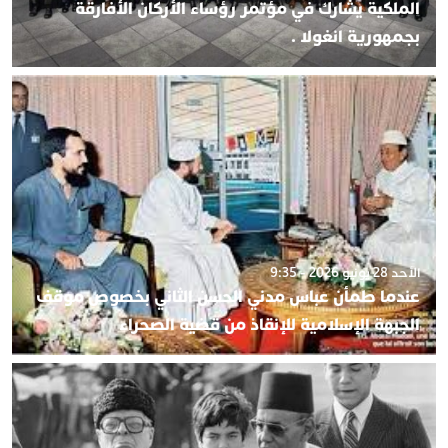
الملكية يشارك في مؤتمر رؤساء الأركان الأفارقة
بجمهورية انغولا .
الأحد 28 يونيو 2026 - 9:35
عندما طمأن عباس مدني الحسن الثاني بخصوص موقف
الجبهة الإسلامية للإنقاذ من قضية الصحراء