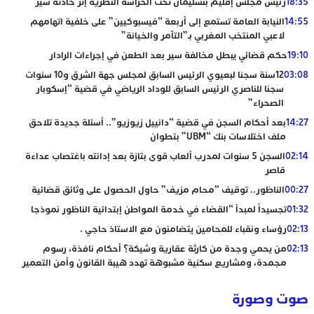
18:35
رئيس مجلس إقليم بنسليمان تحت الحراسة النظرية إثر حادثة سير
14:55
النيابة العامة تستمع إلى أربعة “فيسبوكيين” على خلفية اتهامهم
لاعبي المنتخب المغربي بـ”التآمر والخيانة”
19:10
حكم قضائي يبطل مخالفة سير بعد الطعن في إجراءات الرادار
03:08
12سنة سجنا لبعيوي الرئيس السابق لمجلس جهة الشرق و10 سنوات
سجنا للناصري الرئيس السابق للوداد الرياضي في قضية “إسكوبار
الصحراء”
14:27
بعد أحكام السجن في قضية “دانييل زيوزيو”.. أسئلة جديدة تلاحق
ملف اختلاسات بنك “UBM” بتطوان
02:14
السجن 5 سنوات لمدرب ألعاب قوى بتازة بعد إدانته باغتصاب عداءة
قاصر
00:27
الناظور.. توقيف “محام مزيف” حاول الحصول على وثائق قضائية
01:32
تجسيداً لمبدأ “القضاء في خدمة المواطن إبتدائية الناظور نموذجا
02:13
رؤساء ونقباء للمحامين يتضامنون مع الاستاذ حاجي .
02:13
من يحمي وجدة من كارثة عقارية وشيكة؟ أحكام نافذة، رسوم
مجمدة، ومشاريع سكنية مشبوهة تهدد هيبة القانون وأمن التعمير
صوت وصورة