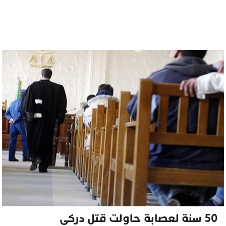
50 سنة لعصابة حاولت قتل دركي