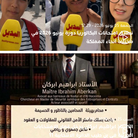
الجمعة 05 يونيو 2026 - 12:29
نطلاق امتحانات البكالوريا دورة يونيو 2026 في
مختلف أنحاء المملكة
السبت 25 أبريل 2026 - 7:30
الأستاذ ابراهيم ابركان يدخل غمار الامنتخابات
الجزئية في بن طيب الدائرة الانتخابية 11