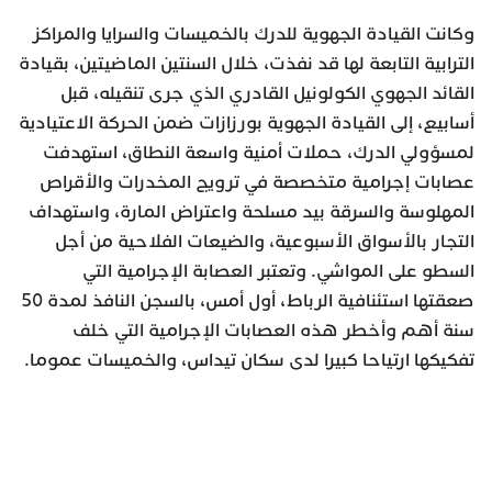
وكانت القيادة الجهوية للدرك بالخميسات والسرايا والمراكز
الترابية التابعة لها قد نفذت، خلال السنتين الماضيتين، بقيادة
القائد الجهوي الكولونيل القادري الذي جرى تنقيله، قبل
أسابيع، إلى القيادة الجهوية بورزازات ضمن الحركة الاعتيادية
لمسؤولي الدرك، حملات أمنية واسعة النطاق، استهدفت
عصابات إجرامية متخصصة في ترويج المخدرات والأقراص
المهلوسة والسرقة بيد مسلحة واعتراض المارة، واستهداف
التجار بالأسواق الأسبوعية، والضيعات الفلاحية من أجل
السطو على المواشي. وتعتبر العصابة الإجرامية التي
صعقتها استئنافية الرباط، أول أمس، بالسجن النافذ لمدة 50
سنة أهم وأخطر هذه العصابات الإجرامية التي خلف
تفكيكها ارتياحا كبيرا لدى سكان تيداس، والخميسات عموما.