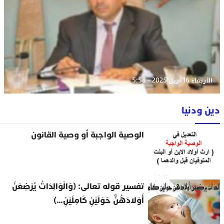
الأربعاء 16 أبريل 2025 - 5:58
دين ودنيا
الوصية الواجبة أو وصية القانون
تفسير قوله تعالى: (وَالْوَالِدَاتُ يُرْضِعْنَ
أَوْلادَهُنَّ حَوْلَيْنِ كَامِلَيْنِ…)