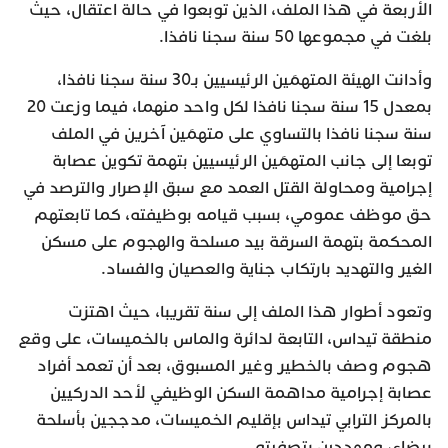
الأربعة في هذا الملف، الذين توبعوا في حالة اعتقال، حيث
بلغت في مجموعها 50 سنة سجنا نافذا.
وأدانت الهيئة المتهمَين الرئيسيين بـ30 سنة سجنا نافذا،
بمعدل 15 سنة سجنا نافذا لكل واحد منهما، فيما وزعت 20
سنة سجنا نافذا بالتساوي على متهمَين آخرين في الملف
توبعا إلى جانب المتهمَين الرئيسيين بتهمة تكوين عصابة
إجرامية ومحاولة القتل العمد مع سبق الإصرار والترصد في
حق موظف عمومي، بسبب قيامه بوظيفته، كما تابعتهم
المحكمة بتهمة السرقة بيد مسلحة والهجوم على مسكن
الغير والتهديد بارتكاب جناية والعصيان والفساد.
وتعود أطوار هذا الملف إلى سنة تقريبا، حيث اهتزت
منطقة تيداس، التابعة لدائرة والماس بالخميسات، على وقع
هجوم وصف بالخطير وغير المسبوق، بعد أن تعمد أفراد
عصابة إجرامية مداهمة السكن الوظيفي لأحد الدركيين
بالمركز الترابي تيداس بإقليم الخميسات، مدججين بأسلحة
بيضاء، ومهددين بتصفيته.