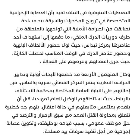
المعطيات المتوفرة في الملف تفيد بأن العصابة الإجرامية
المتخصصة في ترويج المخدرات والسرقة بيد مسلحة
تضايقت من الصرامة الأمنية التي تواجهها بالمنطقة من
طرف دوريات الدرك الملكي، ما دفعها إلى استهداف أحد
عناصرها بمركز تيداس، حيث لولا حضور الألطاف الإلهية
وحضور عناصر الدرك في الوقت المناسب لحصلت الكارثة،
حيث جرى اعتقالهم وعرضهم على العدالة .
وكان المتهمون الأربعة قد خضعوا لأبحاث أولية وتدابير
الحراسة النظرية بمقر المركز القضائي بسرية والماس، قبل
إحالتهم على النيابة العامة المختصة بمحكمة الاستئناف
بالرباط، حيث استنطقهم الوكيل العام تمهيديا، قبل أن
يتقدم بملتمس متابعتهم في حالة اعتقال، بتهم جد خطيرة
تتعلق بمحاولة القتل العمد مع سبق الإصرار والترصد في
حق موظف عمومي، بسبب قيامه بوظيفته، وتكوين عصابة
إجرامية من أجل تنفيذ سرقات بيد مسلحة.