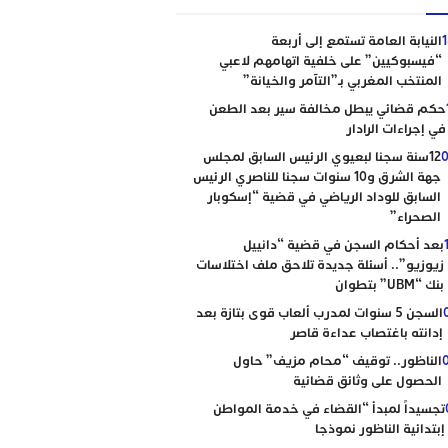
النيابة العامة تستمع إلى أربعة
“فيسبوكيين” على خلفية اتهامهم لاعبي
المنتخب المغربي بـ”التآمر والخيانة”
حكم قضائي يبطل مخالفة سير بعد الطعن
في إجراءات الرادار
0
12سنة سجنا لبعيوي الرئيس السابق لمجلس
جهة الشرق و10 سنوات سجنا للناصري الرئيس
السابق للوداد الرياضي في قضية “إسكوبار
الصحراء”
بعد أحكام السجن في قضية “دانييل
زيوزيو”.. أسئلة جديدة تلاحق ملف اختلاسات
بنك “UBM” بتطوان
السجن 5 سنوات لمدرب ألعاب قوى بتازة بعد
إدانته باغتصاب عداءة قاصر
الناظور.. توقيف “محام مزيف” حاول
الحصول على وثائق قضائية
تجسيداً لمبدأ “القضاء في خدمة المواطن
إبتدائية الناظور نموذجا