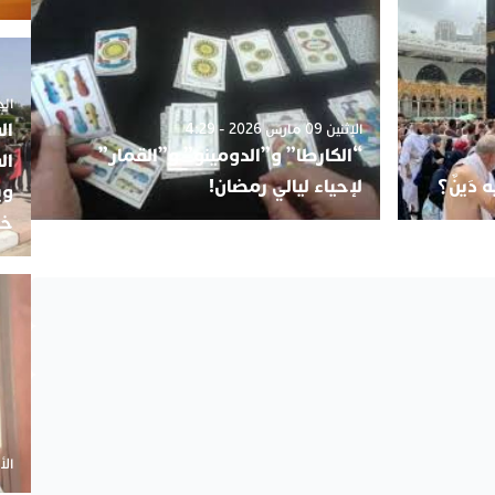
الجمعة 5
ال
الإثنين 09 مارس 2026 - 4:29
“الكارطا” و”الدومينو” و”القمار”
ال
دَينٌ؟
لإحياء ليالي رمضان!
وي
خب
الأحد 20 أ