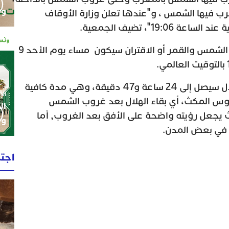
وم
رب فيها الشمس ، و"عندها تعلن وزارة الأوقاف
19:"، تضيف الجمعية.
و تابع المصدر ذاته أن اجتماع الشمس والقمر أو الاقتران سيكون مساء يوم الأحد 9
وأضافت الجمعية أن عمر الهلال سيصل إلى 24 ساعة و47 دقيقة، وهي مدة كافية
الإثنين 0
 قوس المكث، أي بقاء الهلال بعد غروب الشمس
ال
هو مكث يجعل رؤيته واضحة على الأفق بعد الغروب, أما
وط
اجت