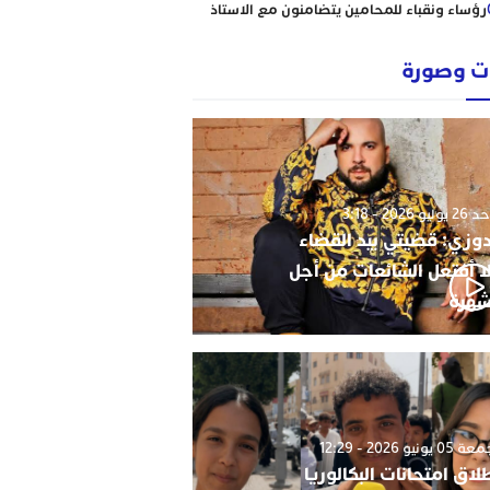
رؤساء ونقباء للمحامين يتضامنون مع الاستاذ
حاجي .
من يحمي وجدة من كارثة عقارية وشيكة؟
 وصورة
أحكام نافذة، رسوم مجمدة، ومشاريع
سكنية مشبوهة تهدد هيبة القانون وأمن
التعمير
استئنافية الرباط تنظر في سراح النقيب زيان؛
والدفاع يتمسك بالمادة 364 من المسطرة
الجنائية
وليو 2026 - 3:18
دوزي: قضيتي بيد القضاء
ا أفتعل الشائعات من أجل
شهرة
0 يونيو 2026 - 12:29
لاق امتحانات البكالوريا