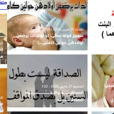
ملف
الثلاثاء 31 مارس 2026 - 11:59
تفسير قوله تعالى: (وَالْوَالِدَاتُ يُرْضِعْنَ
ن
أَوْلادَهُنَّ حَوْلَيْنِ كَامِلَيْنِ…)
الجمعة 3
ان
مو
لسجن:
الجمعة 27 مارس 2026 - 1:02
الصداقــــــــــة والأخــــــــــــــــــــــــــوة
الأربعاء
دي
الصادقــــــــــــــــة
فع
بم