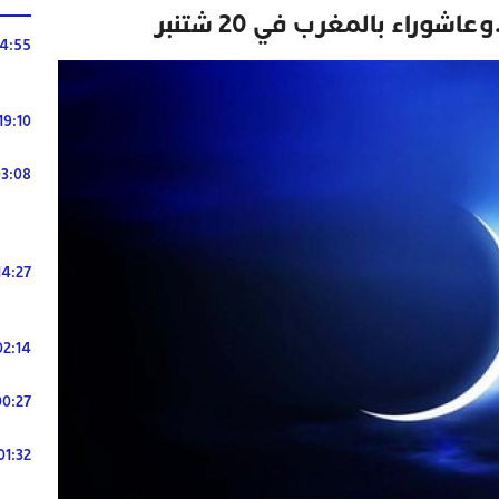
راء بالمغرب في 20 شتنبر
14:55
19:10
3:08
14:27
02:14
00:27
01:32