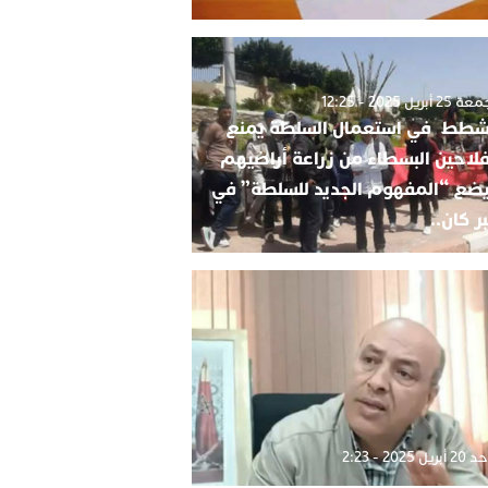
2 أبريل 2025 - 12:25
شطط في استعمال السلطة يمنع
فلاحين البسطاء من زراعة أراضيهم
ضع “المفهوم الجديد للسلطة” في
ر كان..
بريل 2025 - 2:23