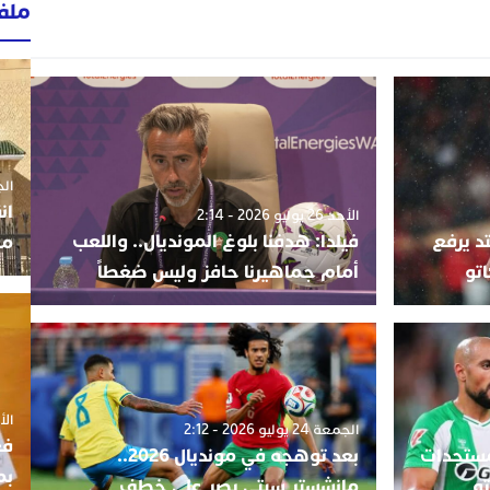
ملف
الجمعة 3
ان
الأحد 26 يوليو 2026 - 2:14
د يرفع
فيلدا: هدفنا بلوغ المونديال.. واللعب
مو
اتو
أمام جماهيرنا حافز وليس ضغطاً
الأربعاء
الجمعة 24 يوليو 2026 - 2:12
فع
مستجدات
بعد توهجه في مونديال 2026..
بم
تو
مانشستر سيتي يصر على خطف