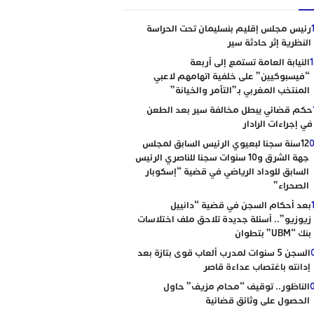
رئيس مجلس إقليم بنسليمان تحت الحراسة
النظرية إثر حادثة سير
النيابة العامة تستمع إلى أربعة
“فيسبوكيين” على خلفية اتهامهم لاعبي
المنتخب المغربي بـ”التآمر والخيانة”
حكم قضائي يبطل مخالفة سير بعد الطعن
في إجراءات الرادار
0
12سنة سجنا لبعيوي الرئيس السابق لمجلس
جهة الشرق و10 سنوات سجنا للناصري الرئيس
السابق للوداد الرياضي في قضية “إسكوبار
الصحراء”
بعد أحكام السجن في قضية “دانييل
زيوزيو”.. أسئلة جديدة تلاحق ملف اختلاسات
بنك “UBM” بتطوان
السجن 5 سنوات لمدرب ألعاب قوى بتازة بعد
إدانته باغتصاب عداءة قاصر
الناظور.. توقيف “محام مزيف” حاول
الحصول على وثائق قضائية