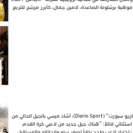
 موهبة برشلونة الصاعدة، لامين جمال، كأبرز مرشح للتربع
أن
السبت 25 
ال
غم
بن
وفي تصريحات نقلتها صحيفة “دياريو سبورت” (Diario Sport)، أشاد ميسي بالجيل الحالي من
استثنائي قائلاً: “هناك جيل جديد من لاعبي كرة القدم
الثلاثاء 7
ال
ّ اختيار لاعب واحد نظراً لصغر سنه وإنجازاته والمستقبل