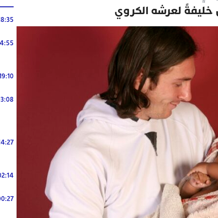
خليفةً لعرشه الكروي
18:35
14:55
19:10
3:08
14:27
02:14
00:27