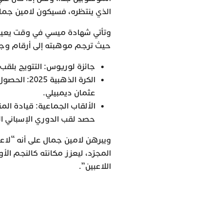
الذي ينتظره، فسيكون لامين جمال
وتأتي شهادة ميسي في وقت يعيش 
حيث ترجم موهبته إلى أرقام وجو
جائزة لوريوس: التتويج بلقب أفضل رياضي 
الكرة الذه
عثمان ديمبيلي.
حصد لقب الدوري الإسباني ال
ويبرهن لامين جمال على أنه “لاعب
المجرّد، ليعزز مكانته كالنجم ال
اللاعبين”.