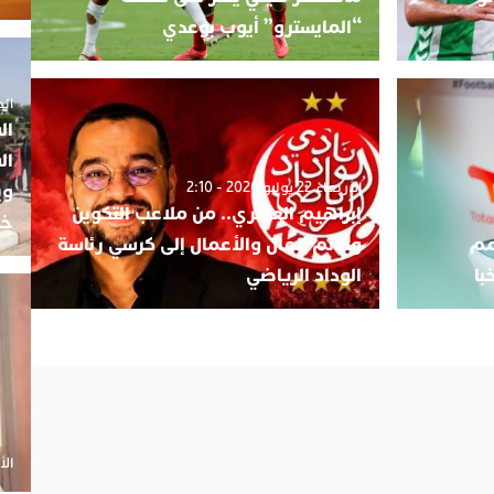
“المايسترو” أيوب بوعدي
الجمعة 5
ال
ال
الأربعاء 22 يوليو 2026 - 2:10
وي
إبراهيم العسري.. من ملاعب التكوين
خب
مم
وعالم المال والأعمال إلى كرسي رئاسة
الوداد الرياضي
الأحد 20 أ