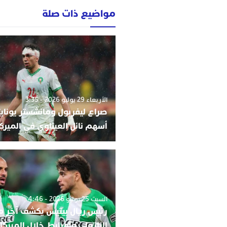
مواضيع ذات صلة
الأربعاء 29 يوليو 2026 - 3:35
صراع ليفربول ومانشستر يونايت
أسهم نائل العيناوي في الميرك
السبت 25 يوليو 2026 - 4:46
رئيس ريال بيتيس يكشف آخر 
الزلزولي وأمرابط خلال الميركا