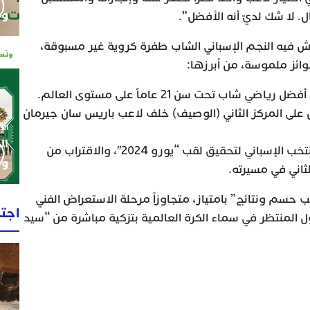
وم
. لا شك لديّ أنه الأفضل”.
فيه النجم الإسباني الشاب طفرة كروية غير مسبوقة،
ائز ملموسة، من أبرزها:
شاب تحت سن 21 عاماً على مستوى العالم.
بية 2025: الحصول على المركز الثاني (الوصيف) خلف لاعب باريس سان جيرمان
الإثنين 0
ال
الألقاب الجماعية: قيادة المنتخب الإسباني لتحقيق لقب “يورو 2024″، والاقتراب من
وط
ثاني في مسيرته.
 حسم ونتائج” بامتياز، متجاوزاً مرحلة الاستعراض الفني
اجت
أول المنتظر في سماء الكرة العالمية بتزكية مباشرة من “سيد