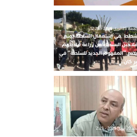
2 أبريل 2025 - 12:25
شطط في استعمال السلطة يمنع
فلاحين البسطاء من زراعة أراضيهم
ضع “المفهوم الجديد للسلطة” في
ر كان..
بريل 2025 - 2:23