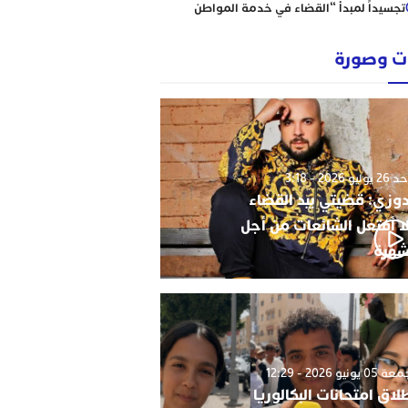
تجسيداً لمبدأ “القضاء في خدمة المواطن
إبتدائية الناظور نموذجا
رؤساء ونقباء للمحامين يتضامنون مع الاستاذ
 وصورة
حاجي .
من يحمي وجدة من كارثة عقارية وشيكة؟
أحكام نافذة، رسوم مجمدة، ومشاريع
سكنية مشبوهة تهدد هيبة القانون وأمن
التعمير
وليو 2026 - 3:18
دوزي: قضيتي بيد القضاء
ا أفتعل الشائعات من أجل
شهرة
0 يونيو 2026 - 12:29
لاق امتحانات البكالوريا