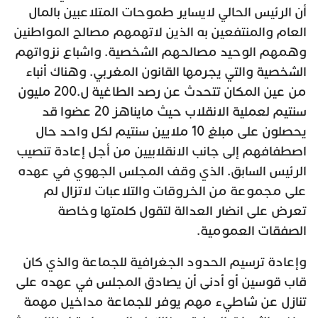
أن الرئيس الحالي لايساير طموحات المتلاعبين بالمال
العام والمنتفعين به الذين لاتهمهم مصالح المواطنين
وهمهم الوحيد مصالحهم الشخصية. واشباع نزواتهم
الشخصية والتي يجرمها القانون المغربي. وهناك أنباء
من عين المكان تتحدث عن رصد الطاغية ل.200 مليون
سنتيم لعملية الانقلاب حيث مايناهز 20 عضوا قد
يحصلون على مبلغ 10 ملايين سنتيم لكل واحد حال
اصطفافهم إلى جانب الانقلابيين من أجل إعادة تنصيب
الرئيس السابق. الذي وقف المجلس الجهوي في عهده
على مجموعة من الخروقات والتلاعبات لاتزال لم
تعرض على انضار العدالة لتقول كلمتها وخاصة
الصفقات العمومية.
وإعادة ترسيم الحدود الجغرافية للجماعة والذي كان
قاب قوسين أو أدنى أن يصادق المجلس في عهده على
تنازل عن شاطيء مهم يوفر للجماعة مداخيل مهمة