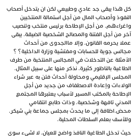
كل هذا يبقى جد عادي وطبيعي لكن ان يتدخل أصحاب
النفوذ وأصحاب المال من أجل استمالة المنتخبين
واغراءهم. من أجل الإطاحة برئيس منتخب وتنصيب
آخر من أجل الفتنة والمصالح الشخصية الضيقة. يبقى
عملا يحرمه القانون. وإلا ماالجدوى من أحداث
مجالس جوية للحسابات ومفتشية وزارة الداخلية؟ ؟
الأمثلة عن التدخلات في المجالس المنتخبة من طرف
الطاغية بالناظور كثيرة. نذكر منها على سبيل المثال.
المجلس الإقليمي ومحاولة أحداث فتن به عبر شراء
الولاءات وإعادة الاصطفاف من جديد من أجل
الإطاحة بالمكتب المسير لأسباب يعتبرها المجتمع
المدني تافهة وشخصية. وذات طابع انتقامي
محض.اظافة إلى ما يحدث بمجلس جماعة بني شيكر.
وللأسف بعلم السلطات المحلية.
حيث تدخل الطاغية النافذ واضح للعيان. لا لشيء سوى