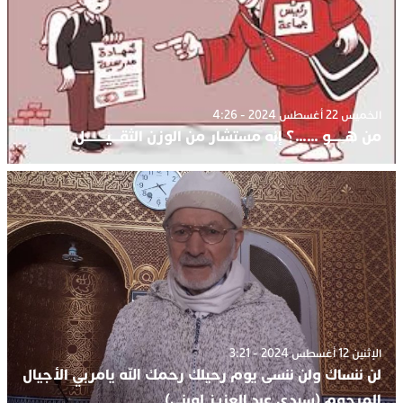
الخميس 22 أغسطس 2024 - 4:26
من هـــــو ……؟ إنه مستشار من الوزن الثقـــيــــــــل
الإثنين 12 أغسطس 2024 - 3:21
لن ننساك ولن ننسى يوم رحيلك رحمك الله يامربي الأجيال
المرحوم (سيدي عبد العزيز لوبني)