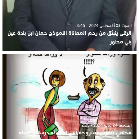
السبت 03 أغسطس 2024 - 3:45
الرقي ينبثق من رحم المعاناة النموذج حمان ابن بلدة عين
بني مطهر
الجمعة 24 مايو 2024 - 2:29
محامي يتحرش بمتزوجة التي لقنت له درسا لن ينساه