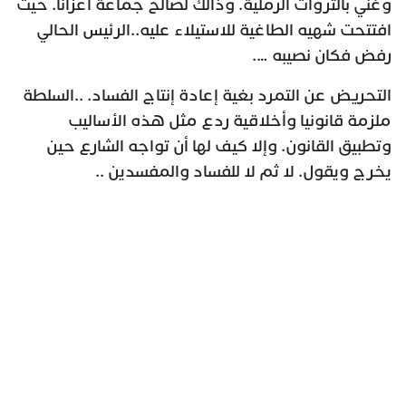
وغني بالثروات الرملية. وذالك لصالح جماعة اعزانا. حيث
افتتحت شهيه الطاغية للاستيلاء عليه..الرئيس الحالي
رفض فكان نصيبه ….
التحريض عن التمرد بغية إعادة إنتاج الفساد. ..السلطة
ملزمة قانونيا وأخلاقية ردع مثل هذه الأساليب
وتطبيق القانون. وإلا كيف لها أن تواجه الشارع حين
يخرج ويقول. لا ثم لا للفساد والمفسدين ..