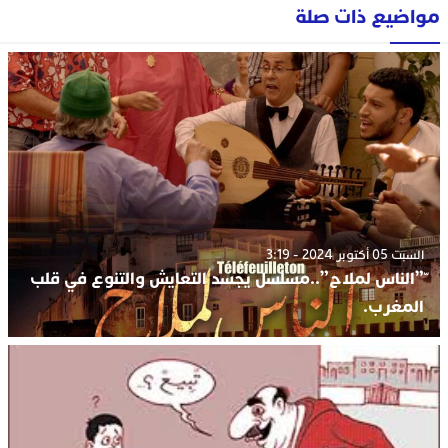
مواضيع ذات صلة
السبت 05 أكتوبر 2024 - 3:19
ّ”الناس لملاح”..مسلسل يجسد التعايش والتنوع في قلب
المغرب.