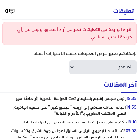
تعليقات
0
الآراء الواردة في التعليقات تعبر عن آراء أصحابها وليس عن رأي
جريدة البديل السياسي
بإمكانكم تغيير عرض التعليقات حسب الاختيارات أسفله
آخر المقالات
18:35
رئيس مجلس إقليم بنسليمان تحت الحراسة النظرية إثر حادثة سير
14:55
النيابة العامة تستمع إلى أربعة “فيسبوكيين” على خلفية اتهامهم
لاعبي المنتخب المغربي بـ”التآمر والخيانة”
19:10
حكم قضائي يبطل مخالفة سير بعد الطعن في إجراءات الرادار
03:08
12سنة سجنا لبعيوي الرئيس السابق لمجلس جهة الشرق و10 سنوات
سجنا للناصري الرئيس السابق للوداد الرياضي في قضية “إسكوبار