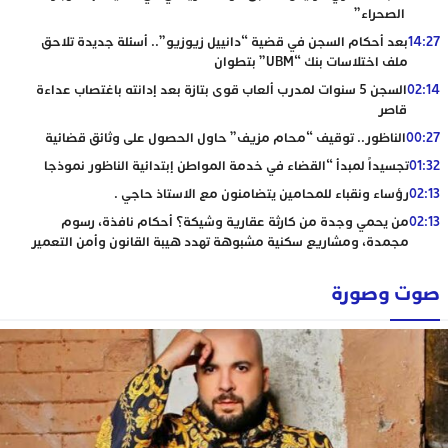
الصحراء”
14:27
بعد أحكام السجن في قضية “دانييل زيوزيو”.. أسئلة جديدة تلاحق
ملف اختلاسات بنك “UBM” بتطوان
02:14
السجن 5 سنوات لمدرب ألعاب قوى بتازة بعد إدانته باغتصاب عداءة
قاصر
00:27
الناظور.. توقيف “محام مزيف” حاول الحصول على وثائق قضائية
01:32
تجسيداً لمبدأ “القضاء في خدمة المواطن إبتدائية الناظور نموذجا
02:13
رؤساء ونقباء للمحامين يتضامنون مع الاستاذ حاجي .
02:13
من يحمي وجدة من كارثة عقارية وشيكة؟ أحكام نافذة، رسوم
مجمدة، ومشاريع سكنية مشبوهة تهدد هيبة القانون وأمن التعمير
صوت وصورة