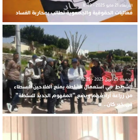
الأربعاء 21 مايو 2025 - 8:49
فعاليات الحقوقية والجمعوية تطالب بمحاربة الفساد
الجمعة 25 أبريل 2025 - 12:25
الشطط في استعمال السلطة يمنع الفلاحين البسطاء
من زراعة أراضيهم ويضع “المفهوم الجديد للسلطة”
في خبر كان..