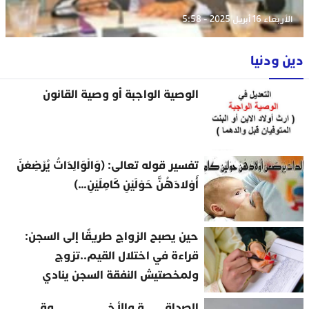
الأربعاء 16 أبريل 2025 - 5:58
دين ودنيا
الوصية الواجبة أو وصية القانون
تفسير قوله تعالى: (وَالْوَالِدَاتُ يُرْضِعْنَ
أَوْلادَهُنَّ حَوْلَيْنِ كَامِلَيْنِ…)
حين يصبح الزواج طريقًا إلى السجن:
قراءة في اختلال القيم..تزوج
ولمخصتيش النفقة السجن ينادي
الصداقــــــــــة والأخــــــــــــــــــــــــــوة