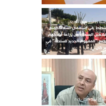
2 أبريل 2025 - 12:25
شطط في استعمال السلطة يمنع
فلاحين البسطاء من زراعة أراضيهم
ضع “المفهوم الجديد للسلطة” في
ر كان..
بريل 2025 - 2:23