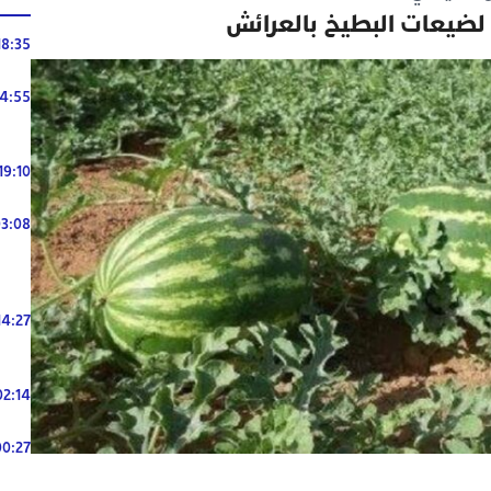
لضيعات البطيخ بالعرائش
18:35
14:55
19:10
3:08
14:27
02:14
00:27