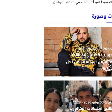
تجسيداً لمبدأ “القضاء في خدمة المواطن
إبتدائية الناظور نموذجا
رؤساء ونقباء للمحامين يتضامنون مع الاستاذ
 وصورة
حاجي .
من يحمي وجدة من كارثة عقارية وشيكة؟
أحكام نافذة، رسوم مجمدة، ومشاريع
سكنية مشبوهة تهدد هيبة القانون وأمن
التعمير
وليو 2026 - 3:18
دوزي: قضيتي بيد القضاء
ا أفتعل الشائعات من أجل
شهرة
0 يونيو 2026 - 12:29
لاق امتحانات البكالوريا