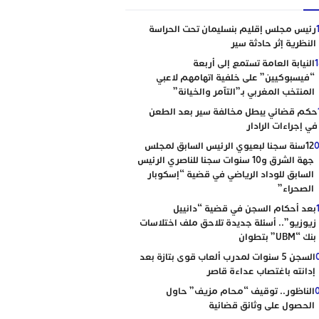
رئيس مجلس إقليم بنسليمان تحت الحراسة
النظرية إثر حادثة سير
النيابة العامة تستمع إلى أربعة
“فيسبوكيين” على خلفية اتهامهم لاعبي
المنتخب المغربي بـ”التآمر والخيانة”
حكم قضائي يبطل مخالفة سير بعد الطعن
في إجراءات الرادار
0
12سنة سجنا لبعيوي الرئيس السابق لمجلس
جهة الشرق و10 سنوات سجنا للناصري الرئيس
السابق للوداد الرياضي في قضية “إسكوبار
الصحراء”
بعد أحكام السجن في قضية “دانييل
زيوزيو”.. أسئلة جديدة تلاحق ملف اختلاسات
بنك “UBM” بتطوان
السجن 5 سنوات لمدرب ألعاب قوى بتازة بعد
إدانته باغتصاب عداءة قاصر
الناظور.. توقيف “محام مزيف” حاول
الحصول على وثائق قضائية