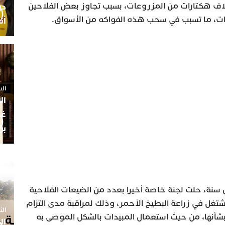
لاف هكتارات من المزروعات، بسبب تجاوز بعض الفلاحين
ات، ما تسبب في سحب هذه الفواكه من الأسواق.
أن
السبت 25 
ال
غم
بن
 سنة، حلت لجنة خاصة أخيرا بعدد من الضيعات الفلاحية
شتغل في زراعة البطيخ الأحمر، وذلك لمراقبة مدى التزام
الثلاثاء 7
شأنها، من حيث استعمال المبيدات بالشكل الموصى به
ال