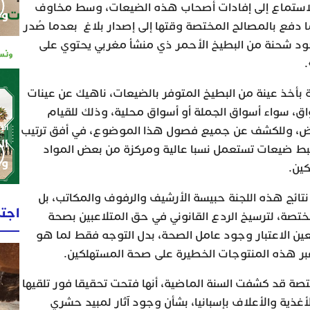
 الاستماع إلى إفادات أصحاب هذه الضيعات، وسط مخاوف
وم
ا دفع بالمصالح المختصة وقتها إلى إصدار بلاغ بعدما صُدر
جود شحنة من البطيخ الأحمر ذي منشأ مغربي يحتوي على
.
بأخذ عينة من البطيخ المتوفر بالضيعات، ناهيك عن عينات
ق، سواء أسواق الجملة أو أسواق محلية، وذلك للقيام
الإثنين 0
غرض، وللكشف عن جميع فصول هذا الموضوع، في أفق ترتيب
ال
 ضبط ضيعات تستعمل نسبا عالية ومركزة من بعض المواد
وط
ين.
نتائج هذه اللجنة حبيسة الأرشيف والرفوف والمكاتب، بل
اجت
ختصة، لترسيخ الردع القانوني في حق المتلاعبين بصحة
بعين الاعتبار وجود عامل الصحة، بدل التوجه فقط لما هو
عبر هذه المنتوجات الخطيرة على صحة المستهلكين.
تصة قد كشفت السنة الماضية، أنها فتحت تحقيقا فور تلقيها
لأغذية والأعلاف بإسبانيا، بشأن وجود آثار لمبيد حشري