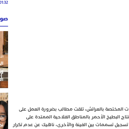
01:32
02:13
صوت
02:13
الأحد 26 ي
ال
ول
ال
المختصة بالعرائش، تلقت مطالب بضرورة العمل على
اج البطيخ الأحمر بالمناطق الفلاحية الممتدة على
الجمعة 5
نط
تسجيل تسممات بين الفينة والأخرى، ناهيك عن عدم تكرار