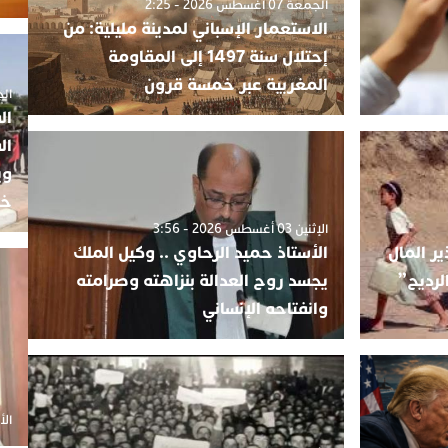
الجمعة 07 أغسطس 2026 - 2:25
الاستعمار الإسباني لمدينة مليلية: من
إحتلال سنة 1497 إلى المقاومة
المغربية عبر خمسة قرون
الجمعة 5
ال
ال
وي
خب
الإثنين 03 أغسطس 2026 - 3:56
ير المال
الأستاذ حميد الرحاوي .. وكيل الملك
لرديح”
يجسد روح العدالة بنزاهته وصرامته
وانفتاحه الإنساني
الأحد 20 أ