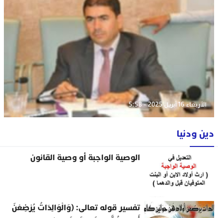
الأربعاء 16 أبريل 2025 - 5:58
دين ودنيا
الوصية الواجبة أو وصية القانون
تفسير قوله تعالى: (وَالْوَالِدَاتُ يُرْضِعْنَ