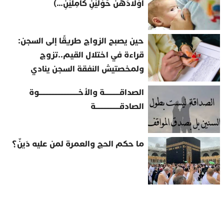
أَوْلادَهُنَّ حَوْلَيْنِ كَامِلَيْنِ…)
حين يصبح الزواج طريقًا إلى السجن:
قراءة في اختلال القيم..تزوج
ولمخصتيش النفقة السجن ينادي
الصداقــــــــــة والأخــــــــــــــــــــــــــوة
الصادقــــــــــــــــة
ما حكم الحج والعمرة لمن عليه دَينٌ؟