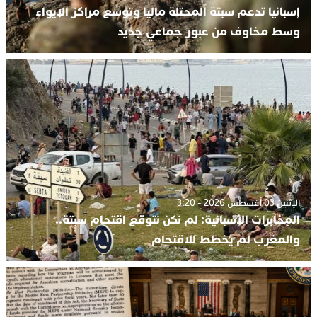
إسبانيا تدعم سبتة المحتلة ماليا وتوسع مراكز الإيواء
وسط مخاوف من عبور جماعي جديد
الإثنين 03 أغسطس 2026 - 3:20
المخابرات الإسبانية: لم نكن نتوقع اقتحام سبتة..
والمغرب لم يخطط للاقتحام