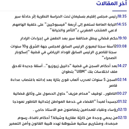
آخر المقالات
18:35
رئيس مجلس إقليم بنسليمان تحت الحراسة النظرية إثر حادثة سير
14:55
النيابة العامة تستمع إلى أربعة “فيسبوكيين” على خلفية اتهامهم
لاعبي المنتخب المغربي بـ”التآمر والخيانة”
19:10
حكم قضائي يبطل مخالفة سير بعد الطعن في إجراءات الرادار
03:08
12سنة سجنا لبعيوي الرئيس السابق لمجلس جهة الشرق و10 سنوات
سجنا للناصري الرئيس السابق للوداد الرياضي في قضية “إسكوبار
الصحراء”
14:27
بعد أحكام السجن في قضية “دانييل زيوزيو”.. أسئلة جديدة تلاحق
ملف اختلاسات بنك “UBM” بتطوان
02:14
السجن 5 سنوات لمدرب ألعاب قوى بتازة بعد إدانته باغتصاب عداءة
قاصر
00:27
الناظور.. توقيف “محام مزيف” حاول الحصول على وثائق قضائية
01:32
تجسيداً لمبدأ “القضاء في خدمة المواطن إبتدائية الناظور نموذجا
02:13
رؤساء ونقباء للمحامين يتضامنون مع الاستاذ حاجي .
02:13
من يحمي وجدة من كارثة عقارية وشيكة؟ أحكام نافذة، رسوم
مجمدة، ومشاريع سكنية مشبوهة تهدد هيبة القانون وأمن التعمير