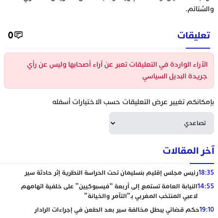
والشتائم.
تعليقات
0
الآراء الواردة في التعليقات تعبر عن آراء أصحابها وليس عن رأي
جريدة البديل السياسي
بإمكانكم تغيير عرض التعليقات حسب الاختيارات أسفله
آخر المقالات
18:35
رئيس مجلس إقليم بنسليمان تحت الحراسة النظرية إثر حادثة سير
14:55
النيابة العامة تستمع إلى أربعة “فيسبوكيين” على خلفية اتهامهم
لاعبي المنتخب المغربي بـ”التآمر والخيانة”
19:10
حكم قضائي يبطل مخالفة سير بعد الطعن في إجراءات الرادار