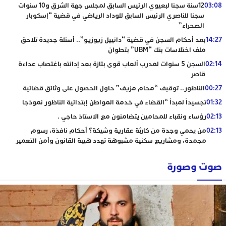
03:08
12سنة سجنا لبعيوي الرئيس السابق لمجلس جهة الشرق و10 سنوات
سجنا للناصري الرئيس السابق للوداد الرياضي في قضية “إسكوبار
الصحراء”
14:27
بعد أحكام السجن في قضية “دانييل زيوزيو”.. أسئلة جديدة تلاحق
ملف اختلاسات بنك “UBM” بتطوان
02:14
السجن 5 سنوات لمدرب ألعاب قوى بتازة بعد إدانته باغتصاب عداءة
قاصر
00:27
الناظور.. توقيف “محام مزيف” حاول الحصول على وثائق قضائية
01:32
تجسيداً لمبدأ “القضاء في خدمة المواطن إبتدائية الناظور نموذجا
02:13
رؤساء ونقباء للمحامين يتضامنون مع الاستاذ حاجي .
02:13
من يحمي وجدة من كارثة عقارية وشيكة؟ أحكام نافذة، رسوم
مجمدة، ومشاريع سكنية مشبوهة تهدد هيبة القانون وأمن التعمير
صوت وصورة