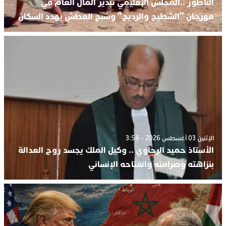
الناظور ..المجلس الإقليمي تبذير المال العام في
مهرجان “الشطيح والرديح” وشبح العطش يهدد السكان
الإثنين 03 أغسطس 2026 - 3:56
الأستاذ حميد الرحاوي .. وكيل الملك يجسد روح العدالة
بنزاهته وصرامته وانفتاحه الإنساني