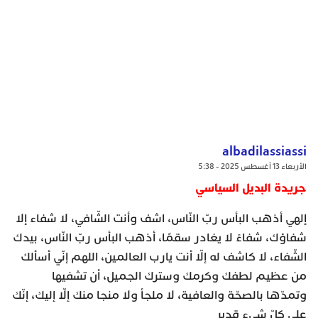
albadilassiassi
الأربعاء 13 أغسطس 2025 - 5:38
جريدة البديل السياسي
إلهي أذهب البأس ربّ النّاس، اشف وأنت الشّافي، لا شفاء إلا
شفاؤك، شفاءً لا يغادر سقمًا، أذهب البأس ربّ النّاس، بيدك
الشّفاء، لا كاشف له إلّا أنت يارب العالمين، اللهم إنّي أسألك
من عظيم لطفك وكرمك وسترك الجميل، أن تشفيها
وتمدّها بالصحّة والعافية، لا ملجأ ولا منجا منك إلّا إليك، إنّك
على كلّ شيءٍ قدير