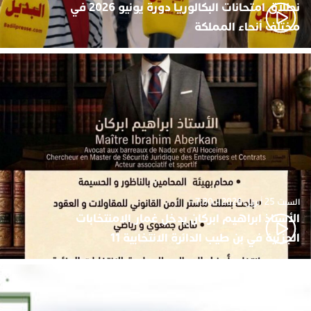
نطلاق امتحانات البكالوريا دورة يونيو 2026 في
مختلف أنحاء المملكة
السبت 25 أبريل 2026 - 7:30
الأستاذ ابراهيم ابركان يدخل غمار الامنتخابات
الجزئية في بن طيب الدائرة الانتخابية 11