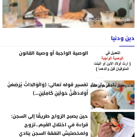
الأربعاء 16 أبريل 2025 - 5:58
دين ودنيا
الوصية الواجبة أو وصية القانون
تفسير قوله تعالى: (وَالْوَالِدَاتُ يُرْضِعْنَ
أَوْلادَهُنَّ حَوْلَيْنِ كَامِلَيْنِ…)
حين يصبح الزواج طريقًا إلى السجن:
قراءة في اختلال القيم..تزوج
ولمخصتيش النفقة السجن ينادي