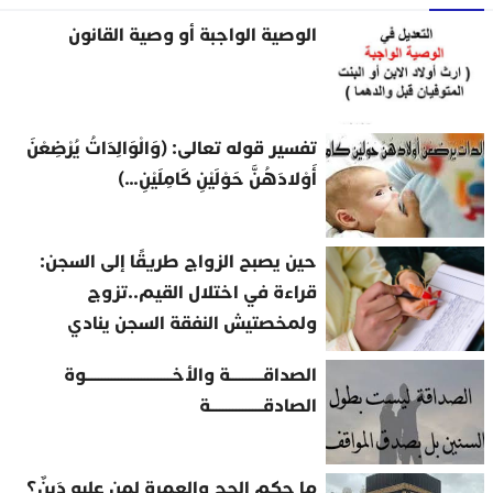
الوصية الواجبة أو وصية القانون
تفسير قوله تعالى: (وَالْوَالِدَاتُ يُرْضِعْنَ
أَوْلادَهُنَّ حَوْلَيْنِ كَامِلَيْنِ…)
حين يصبح الزواج طريقًا إلى السجن:
قراءة في اختلال القيم..تزوج
ولمخصتيش النفقة السجن ينادي
الصداقــــــــــة والأخــــــــــــــــــــــــــوة
الصادقــــــــــــــــة
ما حكم الحج والعمرة لمن عليه دَينٌ؟