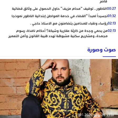
قاصر
00:27
الناظور.. توقيف “محام مزيف” حاول الحصول على وثائق قضائية
01:32
تجسيداً لمبدأ “القضاء في خدمة المواطن إبتدائية الناظور نموذجا
02:13
رؤساء ونقباء للمحامين يتضامنون مع الاستاذ حاجي .
02:13
من يحمي وجدة من كارثة عقارية وشيكة؟ أحكام نافذة، رسوم
مجمدة، ومشاريع سكنية مشبوهة تهدد هيبة القانون وأمن التعمير
صوت وصورة
الأحد 26 يوليو 2026 - 3:18