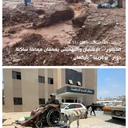
الأربعاء 05 أغسطس 2026 - 6:51
الناظور … الإهمال والتهميش يعمقان معاناة ساكنة
دوار “بوغريبة” بأركمان
الثلاثاء 04 أغسطس 2026 - 6:13