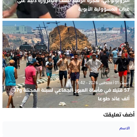
أنتروبولوجي: هجرة الرضع ليست بالضرورة دليلا على
غياب المسؤولية الأبوية
السبت 01 أغسطس 2026 - 3:42
57 قتيلا في مأساة العبور الجماعي لسبتة المحتلة و37
ألف عائد طوعا
أضف تعليقك