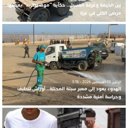
بين الخيمة وغرفة الغسيل.. حكاية “موت بطيء” يعيشها
مرضى الكلى في غزة
الإثنين 03 أغسطس 2026 - 3:16
الهدوء يعود إلى معبر سبتة المحتلة.. أوراش تنظيف
وحراسة أمنية مشددة