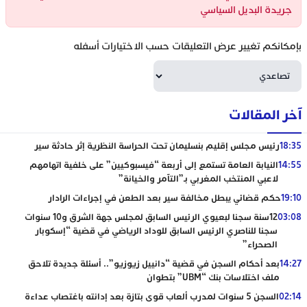
جريدة البديل السياسي
بإمكانكم تغيير عرض التعليقات حسب الاختيارات أسفله
آخر المقالات
18:35
رئيس مجلس إقليم بنسليمان تحت الحراسة النظرية إثر حادثة سير
14:55
النيابة العامة تستمع إلى أربعة “فيسبوكيين” على خلفية اتهامهم
لاعبي المنتخب المغربي بـ”التآمر والخيانة”
19:10
حكم قضائي يبطل مخالفة سير بعد الطعن في إجراءات الرادار
03:08
12سنة سجنا لبعيوي الرئيس السابق لمجلس جهة الشرق و10 سنوات
سجنا للناصري الرئيس السابق للوداد الرياضي في قضية “إسكوبار
الصحراء”
14:27
بعد أحكام السجن في قضية “دانييل زيوزيو”.. أسئلة جديدة تلاحق
ملف اختلاسات بنك “UBM” بتطوان
02:14
السجن 5 سنوات لمدرب ألعاب قوى بتازة بعد إدانته باغتصاب عداءة