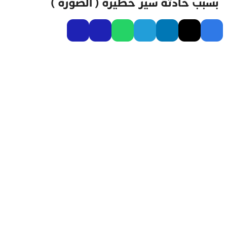
بسبب حادثة سير خطيرة ( الصورة )