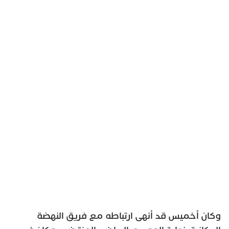
وكان أخميس قد أنهى ارتباطه مع فريق النهضة