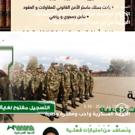
السبت 25 أبريل 2026 - 7:30
الأستاذ ابراهيم ابركان يدخل غمار الامنتخابات
الجزئية في بن طيب الدائرة الانتخابية 11
الثلاثاء 07 أبريل 2026 - 5:39
الخدمة العسكرية واجب ومفخرة وطنية