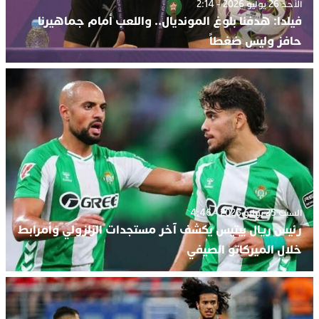
الأحد 26 يوليو 2026 - 2:14
فيلدا: هدفنا بلوغ المونديال.. واللعب أمام جماهيرنا
حافز وليس ضغطاً
السبت 25 يوليو 2026 - 4:46
رئيس ريال بيتيس يكشف آخر مستجدات الزلزولي وأمرابط
خلال الميركاتو الصيفي