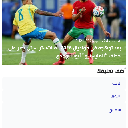
الجمعة 24 يوليو 2026 - 2:12
بعد توهجه في مونديال 2026.. مانشستر سيتي يصر على
خطف “المايسترو” أيوب بوعدي
أضف تعليقك