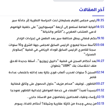
آخر المقالات
18:35
رئيس مجلس إقليم بنسليمان تحت الحراسة النظرية إثر حادثة سير
14:55
النيابة العامة تستمع إلى أربعة “فيسبوكيين” على خلفية اتهامهم
لاعبي المنتخب المغربي بـ”التآمر والخيانة”
19:10
حكم قضائي يبطل مخالفة سير بعد الطعن في إجراءات الرادار
03:08
12سنة سجنا لبعيوي الرئيس السابق لمجلس جهة الشرق و10 سنوات
سجنا للناصري الرئيس السابق للوداد الرياضي في قضية “إسكوبار
الصحراء”
14:27
بعد أحكام السجن في قضية “دانييل زيوزيو”.. أسئلة جديدة تلاحق
ملف اختلاسات بنك “UBM” بتطوان
02:14
السجن 5 سنوات لمدرب ألعاب قوى بتازة بعد إدانته باغتصاب عداءة
قاصر
00:27
الناظور.. توقيف “محام مزيف” حاول الحصول على وثائق قضائية
01:32
تجسيداً لمبدأ “القضاء في خدمة المواطن إبتدائية الناظور نموذجا
02:13
رؤساء ونقباء للمحامين يتضامنون مع الاستاذ حاجي .
02:13
من يحمي وجدة من كارثة عقارية وشيكة؟ أحكام نافذة، رسوم