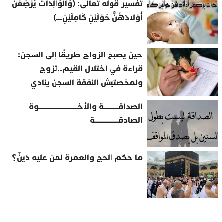
تفسير قوله تعالى: (وَالْوَالِدَاتُ يُرْضِعْنَ
أَوْلادَهُنَّ حَوْلَيْنِ كَامِلَيْنِ…)
حين يصبح الزواج طريقًا إلى السجن:
قراءة في اختلال القيم..تزوج
ولمخصتيش النفقة السجن ينادي
الصداقــــــــــة والأخــــــــــــــــــــــــــوة
الصادقــــــــــــــــة
ما حكم الحج والعمرة لمن عليه دَينٌ؟