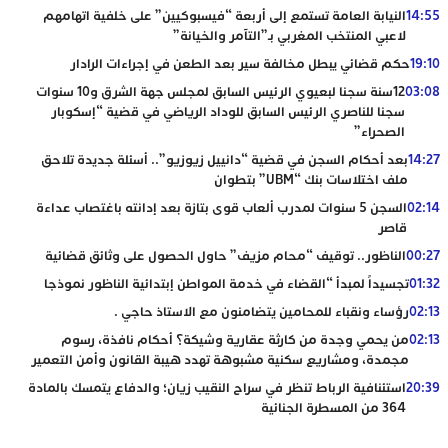
14:55
النيابة العامة تستمع إلى أربعة “فيسبوكيين” على خلفية اتهامهم
لاعبي المنتخب المغربي بـ”التآمر والخيانة”
19:10
حكم قضائي يبطل مخالفة سير بعد الطعن في إجراءات الرادار
03:08
12سنة سجنا لبعيوي الرئيس السابق لمجلس جهة الشرق و10 سنوات
سجنا للناصري الرئيس السابق للوداد الرياضي في قضية “إسكوبار
الصحراء”
14:27
بعد أحكام السجن في قضية “دانييل زيوزيو”.. أسئلة جديدة تلاحق
ملف اختلاسات بنك “UBM” بتطوان
02:14
السجن 5 سنوات لمدرب ألعاب قوى بتازة بعد إدانته باغتصاب عداءة
قاصر
00:27
الناظور.. توقيف “محام مزيف” حاول الحصول على وثائق قضائية
01:32
تجسيداً لمبدأ “القضاء في خدمة المواطن إبتدائية الناظور نموذجا
02:13
رؤساء ونقباء للمحامين يتضامنون مع الاستاذ حاجي .
02:13
من يحمي وجدة من كارثة عقارية وشيكة؟ أحكام نافذة، رسوم
مجمدة، ومشاريع سكنية مشبوهة تهدد هيبة القانون وأمن التعمير
20:39
استئنافية الرباط تنظر في سراح النقيب زيان؛ والدفاع يتمسك بالمادة
364 من المسطرة الجنائية