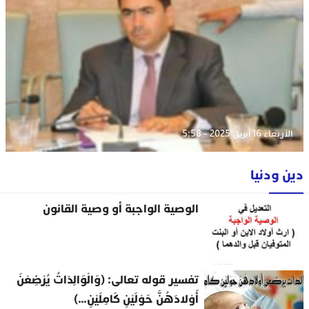
الأربعاء 16 أبريل 2025 - 5:58
دين ودنيا
الوصية الواجبة أو وصية القانون
تفسير قوله تعالى: (وَالْوَالِدَاتُ يُرْضِعْنَ
أَوْلادَهُنَّ حَوْلَيْنِ كَامِلَيْنِ…)