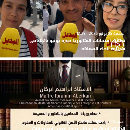
الجمعة 05 يونيو 2026 - 12:29
نطلاق امتحانات البكالوريا دورة يونيو 2026 في
مختلف أنحاء المملكة
السبت 25 أبريل 2026 - 7:30
الأستاذ ابراهيم ابركان يدخل غمار الامنتخابات