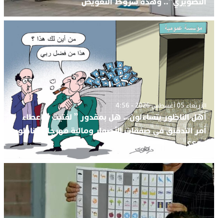
التصويري”.. وهذه شروط التعويض
الأربعاء 05 أغسطس 2026 - 4:56
أهل الناظور يتساءلون… هل بمقدور ” لفتيت ” إعطاء
أمر التدقيق في صفقات الأصوار ومالية مهرجان الناظور
..؟؟؟.