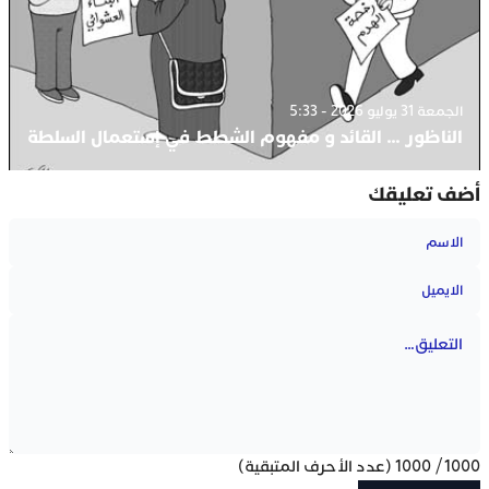
الجمعة 31 يوليو 2026 - 5:33
الناظور … القائد و مفهوم الشطط في إستعمال السلطة
أضف تعليقك
1000
/
1000
(عدد الأحرف المتبقية)