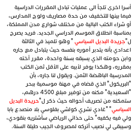
أسرا اخرى تلجأ الى عمليات تبادل المقررات الدراسية
فيما بينها للتخفيف من حدة مصاريف ولوج المدارس،
أو شراء الكتب البالية من مختلف شوارع مدن المملكة،
بمناسبة انطلاق الموسم الدراسي الجديد. فريد يصرح
ل"
جريدة البديل السياسي
" وهو تلميذ في الثالثة
اعدادي بأنه يتدبر أموره بنفسه حيث يتبادل مع جاره
وابن حومته الذي يسبقه بسنة واحدة، مقرر أخته
بمقرره، وهكذا يوفر لأبيه على الأقل ثمن الكتب
المدرسية الباهضة الثمن. ويقول لنا جاره، بأن
"البريكول" الذي قضاه في مهنة موسمية ببحر
"السعيدية" مكنه من توفير مبلغ 4500 درهم،
ستمكنه من تصريف أحواله حيث ذكر ل"
حريدة البديل
السياسي
" "غادي نشري كولشي بفلوسي بلا منصدع بابا
ولي فيه يكفيه" حتى حذائي الرياضي سأشتريه بنقودي،
وسيبقى لي نصيب أتركه لمصروف الجيب طيلة السنة.