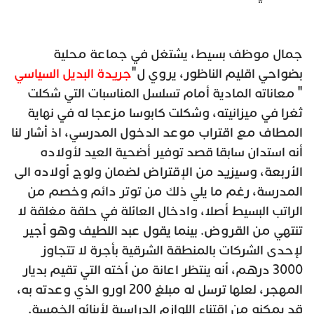
جمال موظف بسيط، يشتغل في جماعة محلية
بضواحي اقليم الناظور، يروي ل"
جريدة البديل السياسي
" معاناته المادية أمام تسلسل المناسبات التي شكلت
ثغرا في ميزانيته، وشكلت كابوسا مزعجا له في نهاية
المطاف مع اقتراب موعد الدخول المدرسي، اذ أشار لنا
أنه استدان سابقا قصد توفير أضحية العيد لأولاده
الأربعة، وسيزيد من اﻹقتراض لضمان ولوج أولاده الى
المدرسة، رغم ما يلي ذلك من توتر دائم وخصم من
الراتب البسيط أصلا، وادخال العائلة في حلقة مغلقة لا
تنتهي من القروض. بينما يقول عبد اللطيف وهو أجير
ﻹحدى الشركات بالمنطقة الشرقية بأجرة لا تتجاوز
3000 درهم، أنه ينتظر اعانة من أخته التي تقيم بديار
المهجر، لعلها ترسل له مبلغ 200 اورو الذي وعدته به،
قد يمكنه من اقتناء اللوازم الدراسية لأبنائه الخمسة.