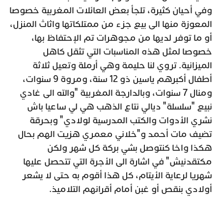
وفي أحيان كثيرة، تلجأ بعض العائلات المغربية خصوصا
المعوزة منها الى بيع جزء من ممتلكاتها واثاث المنزل،
أو ما توفر لديها من مجوهرات تم اﻹحتفاظ بها،
خصوصا لمثل هذه المناسبات التي تثقل كاهل
الميزانية. تروي لنا حليمة وهي أرملة وتعيل ثلاثة
أطفال أكبرهم ياسين ذو 12 سنة، ومروة 9 سنوات،
ومنال 7 سنوات، وبالدارجة المغربية "والله الى غادي
نبيع "سلسلة" ديالي نتاع الذهب هي لي ساعيا باش
نشري الأدوات والكتب المدرسية لولادي" وبحرقة
تضيف مات أحمد و"خلاني معمري هزيت الهم بحال
هكذا واخا كنتوصل بشي بركة كل شهر ولكن
مكتقدنيش" في اشارة الى الأجرة التي تتحصل عليها
شهريا لرعاية الأيتام، كل هذا أقوم به حتى لا يشعر
أولادي بنقص أو غبن أمام أقرانهم التلاميذ.