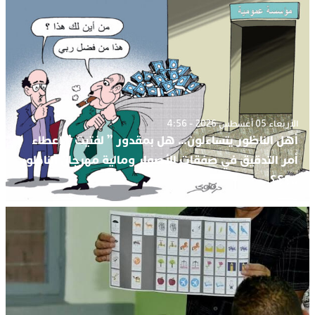
الأربعاء 05 أغسطس 2026 - 4:56
أهل الناظور يتساءلون… هل بمقدور ” لفتيت ” إعطاء
أمر التدقيق في صفقات الأصوار ومالية مهرجان الناظور
..؟؟؟.