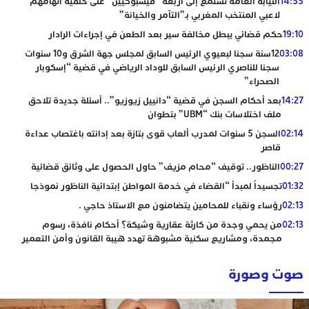
14:55
النيابة العامة تستمع إلى أربعة “فيسبوكيين” على خلفية اتهامهم
لاعبي المنتخب المغربي بـ”التآمر والخيانة”
19:10
حكم قضائي يبطل مخالفة سير بعد الطعن في إجراءات الرادار
03:08
12سنة سجنا لبعيوي الرئيس السابق لمجلس جهة الشرق و10 سنوات
سجنا للناصري الرئيس السابق للوداد الرياضي في قضية “إسكوبار
الصحراء”
14:27
بعد أحكام السجن في قضية “دانييل زيوزيو”.. أسئلة جديدة تلاحق
ملف اختلاسات بنك “UBM” بتطوان
02:14
السجن 5 سنوات لمدرب ألعاب قوى بتازة بعد إدانته باغتصاب عداءة
قاصر
00:27
الناظور.. توقيف “محام مزيف” حاول الحصول على وثائق قضائية
01:32
تجسيداً لمبدأ “القضاء في خدمة المواطن إبتدائية الناظور نموذجا
02:13
رؤساء ونقباء للمحامين يتضامنون مع الاستاذ حاجي .
02:13
من يحمي وجدة من كارثة عقارية وشيكة؟ أحكام نافذة، رسوم
مجمدة، ومشاريع سكنية مشبوهة تهدد هيبة القانون وأمن التعمير
صوت وصورة