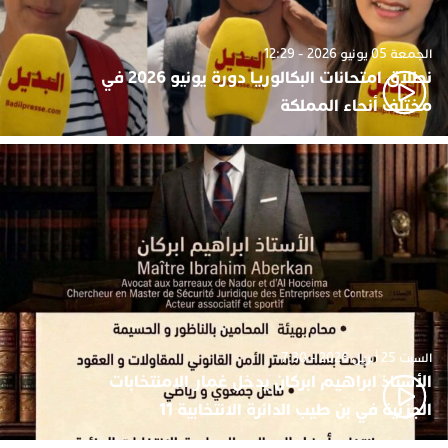
الجمعة 05 يونيو 2026 - 12:29
نطلاق امتحانات البكالوريا دورة يونيو 2026 في
مختلف أنحاء المملكة
السبت 25 أبريل 2026 - 7:30
الأستاذ ابراهيم ابركان يدخل غمار الامنتخابات
الجزئية في بن طيب الدائرة الانتخابية 11