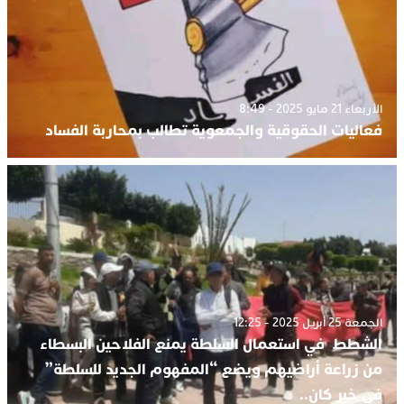
الأربعاء 21 مايو 2025 - 8:49
فعاليات الحقوقية والجمعوية تطالب بمحاربة الفساد
الجمعة 25 أبريل 2025 - 12:25
الشطط في استعمال السلطة يمنع الفلاحين البسطاء
من زراعة أراضيهم ويضع “المفهوم الجديد للسلطة”
في خبر كان..