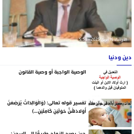
الأربعاء 16 أبريل 2025 - 5:58
دين ودنيا
الوصية الواجبة أو وصية القانون
تفسير قوله تعالى: (وَالْوَالِدَاتُ يُرْضِعْنَ
أَوْلادَهُنَّ حَوْلَيْنِ كَامِلَيْنِ…)
حين يصبح الزواج طريقًا إلى السجن: