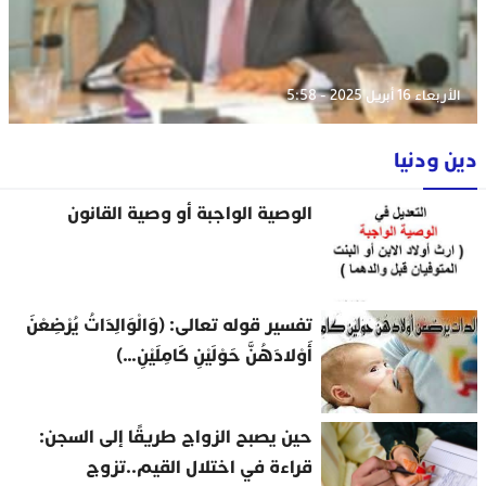
الأربعاء 16 أبريل 2025 - 5:58
دين ودنيا
الوصية الواجبة أو وصية القانون
تفسير قوله تعالى: (وَالْوَالِدَاتُ يُرْضِعْنَ
أَوْلادَهُنَّ حَوْلَيْنِ كَامِلَيْنِ…)
حين يصبح الزواج طريقًا إلى السجن:
قراءة في اختلال القيم..تزوج