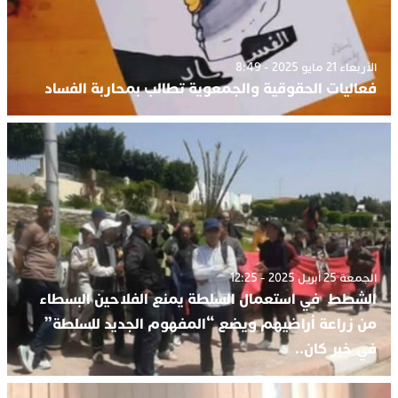
الأربعاء 21 مايو 2025 - 8:49
فعاليات الحقوقية والجمعوية تطالب بمحاربة الفساد
الجمعة 25 أبريل 2025 - 12:25
الشطط في استعمال السلطة يمنع الفلاحين البسطاء
من زراعة أراضيهم ويضع “المفهوم الجديد للسلطة”
في خبر كان..