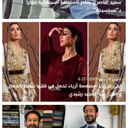
سعيد الناصري يغادر المنافسة السينمائية مبكرا
بـ”تسخسيخة”
السبت 09 مايو 2026 - 6:23
ليلى غزييل: مصممة أزياء تحمل في قلبها شغفًا بالجمال
والفن : عبد المجيد رشيدي