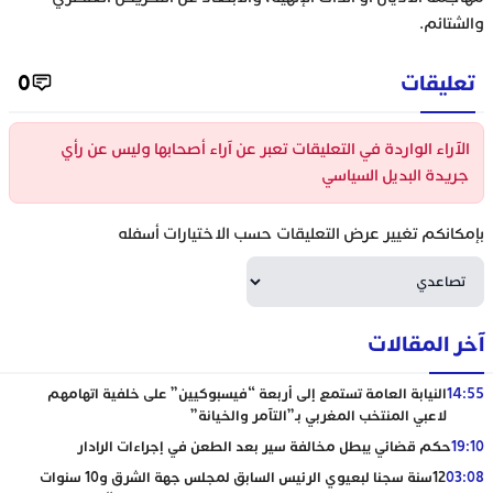
والشتائم.
تعليقات
0
الآراء الواردة في التعليقات تعبر عن آراء أصحابها وليس عن رأي
جريدة البديل السياسي
بإمكانكم تغيير عرض التعليقات حسب الاختيارات أسفله
آخر المقالات
14:55
النيابة العامة تستمع إلى أربعة “فيسبوكيين” على خلفية اتهامهم
لاعبي المنتخب المغربي بـ”التآمر والخيانة”
19:10
حكم قضائي يبطل مخالفة سير بعد الطعن في إجراءات الرادار
03:08
12سنة سجنا لبعيوي الرئيس السابق لمجلس جهة الشرق و10 سنوات