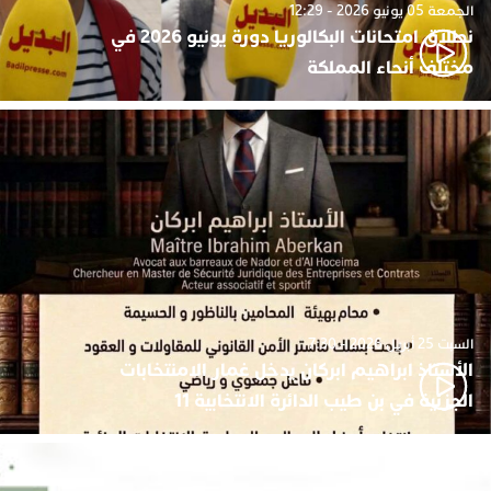
الجمعة 05 يونيو 2026 - 12:29
نطلاق امتحانات البكالوريا دورة يونيو 2026 في
مختلف أنحاء المملكة
السبت 25 أبريل 2026 - 7:30
الأستاذ ابراهيم ابركان يدخل غمار الامنتخابات
الجزئية في بن طيب الدائرة الانتخابية 11