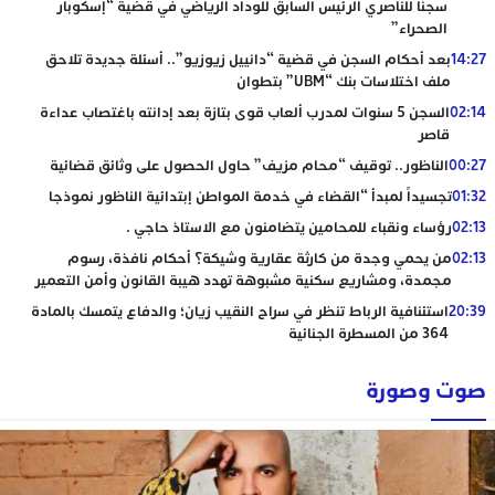
سجنا للناصري الرئيس السابق للوداد الرياضي في قضية “إسكوبار
الصحراء”
14:27
بعد أحكام السجن في قضية “دانييل زيوزيو”.. أسئلة جديدة تلاحق
ملف اختلاسات بنك “UBM” بتطوان
02:14
السجن 5 سنوات لمدرب ألعاب قوى بتازة بعد إدانته باغتصاب عداءة
قاصر
00:27
الناظور.. توقيف “محام مزيف” حاول الحصول على وثائق قضائية
01:32
تجسيداً لمبدأ “القضاء في خدمة المواطن إبتدائية الناظور نموذجا
02:13
رؤساء ونقباء للمحامين يتضامنون مع الاستاذ حاجي .
02:13
من يحمي وجدة من كارثة عقارية وشيكة؟ أحكام نافذة، رسوم
مجمدة، ومشاريع سكنية مشبوهة تهدد هيبة القانون وأمن التعمير
20:39
استئنافية الرباط تنظر في سراح النقيب زيان؛ والدفاع يتمسك بالمادة
364 من المسطرة الجنائية
صوت وصورة